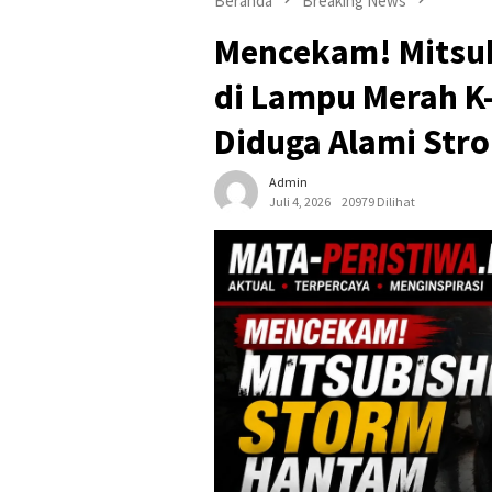
Beranda
Breaking News
Mencekam! Mitsub
di Lampu Merah K
Diduga Alami Str
Admin
Juli 4, 2026
20979 Dilihat