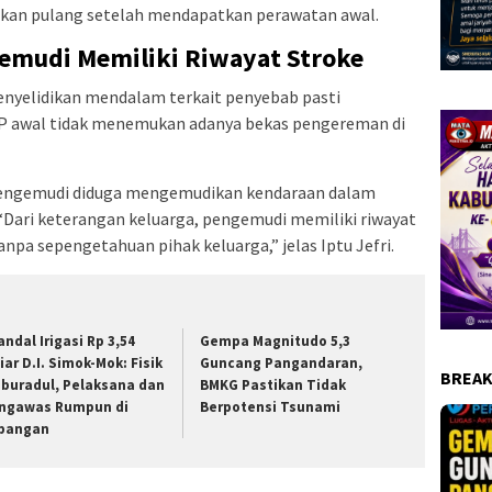
hkan pulang setelah mendapatkan perawatan awal.
emudi Memiliki Riwayat Stroke
enyelidikan mendalam terkait penyebab pasti
TKP awal tidak menemukan adanya bekas pengereman di
pengemudi diduga mengemudikan kendaraan dalam
 “Dari keterangan keluarga, pengemudi memiliki riwayat
pa sepengetahuan pihak keluarga,” jelas Iptu Jefri.
andal Irigasi Rp 3,54
Gempa Magnitudo 5,3
iar D.I. Simok-Mok: Fisik
Guncang Pangandaran,
BREAK
buradul, Pelaksana dan
BMKG Pastikan Tidak
ngawas Rumpun di
Berpotensi Tsunami
pangan