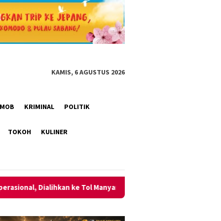
KAMIS, 6 AGUSTUS 2026
RIMOB
KRIMINAL
POLITIK
TOKOH
KULINER
ol Manyar
Momentum HUT ke-2 AKPERSI, Korwil Sumut Med