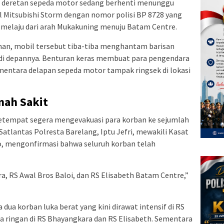
aat deretan sepeda motor sedang berhenti menunggu
il Mitsubishi Storm dengan nomor polisi BP 8728 yang
melaju dari arah Mukakuning menuju Batam Centre.
an, mobil tersebut tiba-tiba menghantam barisan
di depannya. Benturan keras membuat para pengendara
mentara delapan sepeda motor tampak ringsek di lokasi
mah Sakit
etempat segera mengevakuasi para korban ke sejumlah
atlantas Polresta Barelang, Iptu Jefri, mewakili Kasat
o, mengonfirmasi bahwa seluruh korban telah
a, RS Awal Bros Baloi, dan RS Elisabeth Batam Centre,”
ua korban luka berat yang kini dirawat intensif di RS
ka ringan di RS Bhayangkara dan RS Elisabeth. Sementara