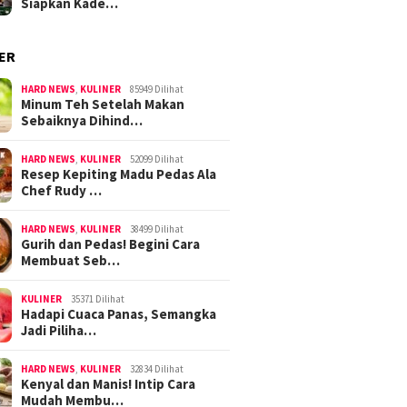
Siapkan Kade…
ER
HARD NEWS
,
KULINER
85949 Dilihat
Minum Teh Setelah Makan
Sebaiknya Dihind…
HARD NEWS
,
KULINER
52099 Dilihat
Resep Kepiting Madu Pedas Ala
Chef Rudy …
HARD NEWS
,
KULINER
38499 Dilihat
Gurih dan Pedas! Begini Cara
Membuat Seb…
KULINER
35371 Dilihat
Hadapi Cuaca Panas, Semangka
Jadi Piliha…
HARD NEWS
,
KULINER
32834 Dilihat
Kenyal dan Manis! Intip Cara
Mudah Membu…