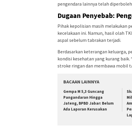
pengendara lainnya telah diperbole
Dugaan Penyebab: Peng
Pihak kepolisian masih melakukan p
kecelakaan ini. Namun, hasil olah 
aspal sebelum tabrakan terjadi.
Berdasarkan keterangan keluarga, 
kondisi kesehatan yang kurang baik.
stroke ringan dan membawa mobil tan
BACAAN LAINNYA
Gempa M 5,3 Guncang
Sk
Pangandaran Hingga
Mil
Jateng, BPBD Jabar: Belum
Am
Ada Laporan Kerusakan
Pe
La