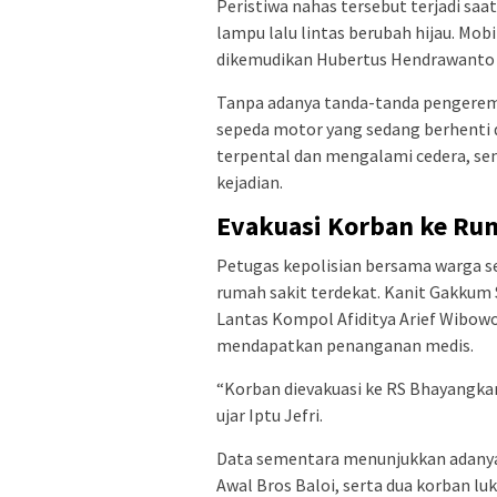
Peristiwa nahas tersebut terjadi s
lampu lalu lintas berubah hijau. Mob
dikemudikan Hubertus Hendrawanto 
Tanpa adanya tanda-tanda pengerem
sepeda motor yang sedang berhenti 
terpental dan mengalami cedera, se
kejadian.
Evakuasi Korban ke Ru
Petugas kepolisian bersama warga s
rumah sakit terdekat. Kanit Gakkum S
Lantas Kompol Afiditya Arief Wibow
mendapatkan penanganan medis.
“Korban dievakuasi ke RS Bhayangkar
ujar Iptu Jefri.
Data sementara menunjukkan adanya d
Awal Bros Baloi, serta dua korban lu