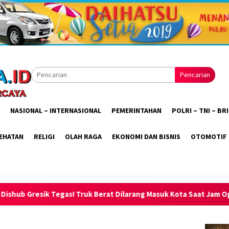
Pencarian
NASIONAL – INTERNASIONAL
PEMERINTAHAN
POLRI – TNI – B
EHATAN
RELIGI
OLAH RAGA
EKONOMI DAN BISNIS
OTOMOTIF
 Berat Dilarang Masuk Kota Saat Jam Operasional, Dialihkan ke T