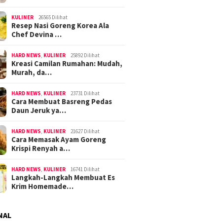
KULINER
26565 Dilihat
Resep Nasi Goreng Korea Ala
Chef Devina …
HARD NEWS
,
KULINER
25892 Dilihat
Kreasi Camilan Rumahan: Mudah,
Murah, da…
HARD NEWS
,
KULINER
23731 Dilihat
Cara Membuat Basreng Pedas
Daun Jeruk ya…
HARD NEWS
,
KULINER
21627 Dilihat
Cara Memasak Ayam Goreng
Krispi Renyah a…
HARD NEWS
,
KULINER
16741 Dilihat
Langkah-Langkah Membuat Es
Krim Homemade…
NAL