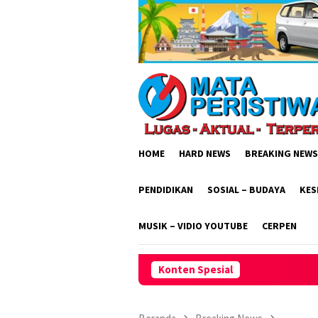
Loncat
ke
konten
HOME
HARD NEWS
BREAKING NEWS
PENDIDIKAN
SOSIAL – BUDAYA
KES
MUSIK – VIDIO YOUTUBE
CERPEN
Konten Spesial
Dishub Gresik Tegas! Truk