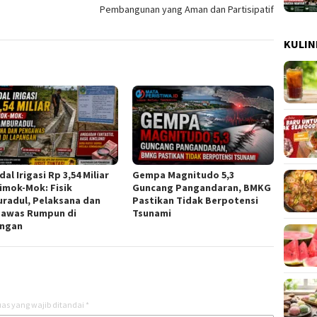
Pembangunan yang Aman dan Partisipatif
KULIN
al Irigasi Rp 3,54 Miliar
Gempa Magnitudo 5,3
Simok-Mok: Fisik
Guncang Pangandaran, BMKG
radul, Pelaksana dan
Pastikan Tidak Berpotensi
awas Rumpun di
Tsunami
ngan
as yang wajib ditandai
*