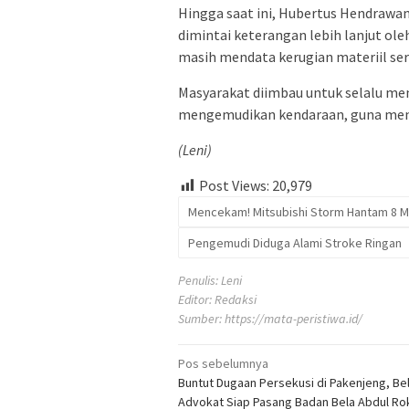
Hingga saat ini, Hubertus Hendrawan
dimintai keterangan lebih lanjut oleh
masih mendata kerugian materiil ser
Masyarakat diimbau untuk selalu me
mengemudikan kendaraan, guna menceg
(Leni)
Post Views:
20,979
Mencekam! Mitsubishi Storm Hantam 8 M
Pengemudi Diduga Alami Stroke Ringan
Penulis: Leni
Editor: Redaksi
Sumber:
https://mata-peristiwa.id/
Navigasi
Pos sebelumnya
Buntut Dugaan Persekusi di Pakenjeng, Be
pos
Advokat Siap Pasang Badan Bela Abdul Ro