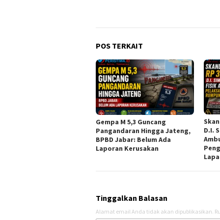
POS TERKAIT
Skand
Gempa M 5,3 Guncang
D.I. 
Pangandaran Hingga Jateng,
Ambu
BPBD Jabar: Belum Ada
Peng
Laporan Kerusakan
Lapa
Tinggalkan Balasan
Alamat email Anda tidak akan dipublikasikan.
Ru