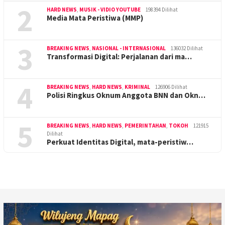
2
HARD NEWS
,
MUSIK - VIDIO YOUTUBE
198394 Dilihat
Media Mata Peristiwa (MMP)
3
BREAKING NEWS
,
NASIONAL - INTERNASIONAL
136032 Dilihat
Transformasi Digital: Perjalanan dari ma…
4
BREAKING NEWS
,
HARD NEWS
,
KRIMINAL
126906 Dilihat
Polisi Ringkus Oknum Anggota BNN dan Okn…
5
BREAKING NEWS
,
HARD NEWS
,
PEMERINTAHAN
,
TOKOH
121915
Dilihat
Perkuat Identitas Digital, mata-peristiw…