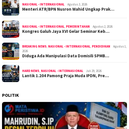
NASIONAL - INTERNASIONAL
Agustus 3, 2026
Menteri ATR/BPN Nusron Wahid Ungkap Prak…
NASIONAL - INTERNASIONAL
,
PEMERINTAHAN
Agustus 2, 2026
Kongres Galuh Jaya XVI Gelar Seminar Keb…
BREAKING NEWS
,
NASIONAL - INTERNASIONAL
,
PENDIDIKAN
Agustus 1,
2026
Diduga Ada Manipulasi Data Domisili SPMB…
HARD NEWS
,
NASIONAL - INTERNASIONAL
Juli 29, 2026
Lantik 1.204 Pamong Praja Muda IPDN, Pre…
POLITIK