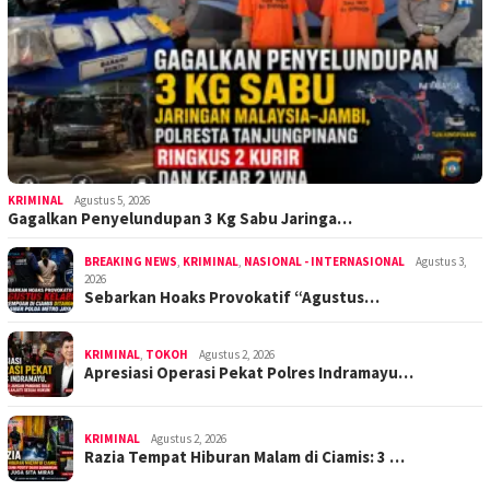
KRIMINAL
Agustus 5, 2026
Gagalkan Penyelundupan 3 Kg Sabu Jaringa…
BREAKING NEWS
,
KRIMINAL
,
NASIONAL - INTERNASIONAL
Agustus 3,
2026
Sebarkan Hoaks Provokatif “Agustus…
KRIMINAL
,
TOKOH
Agustus 2, 2026
Apresiasi Operasi Pekat Polres Indramayu…
KRIMINAL
Agustus 2, 2026
Razia Tempat Hiburan Malam di Ciamis: 3 …