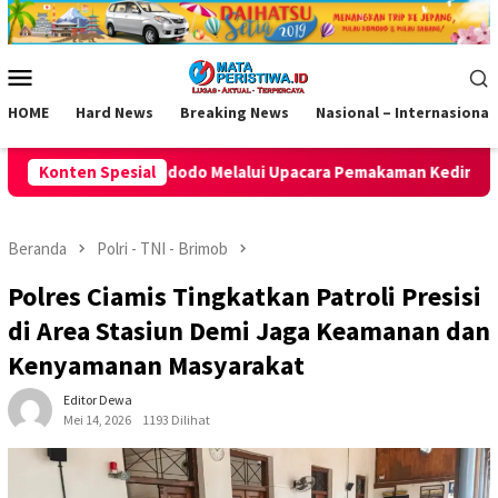
Loncat
ke
konten
Menu
Mobile
HOME
Hard News
Breaking News
Nasional – Internasional
ui Upacara Pemakaman Kedinasan
Konten Spesial
Polsek Rajadesa Perkua
Beranda
Polri - TNI - Brimob
Polres Ciamis Tingkatkan Patroli Presisi
di Area Stasiun Demi Jaga Keamanan dan
Kenyamanan Masyarakat
Editor Dewa
Mei 14, 2026
1193 Dilihat