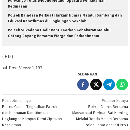
Purwahyo Tulus Widodo Melalui Upacara Pemakaman
Kedinasan
Polsek Rajadesa Perkuat Harkamtibmas Melalui Sambang dan
Edukasi Kamtibmas di Lingkungan Sekolah
Polsek Sukadana Hadir Bantu Korban Kebakaran Melalui
Gotong Royong Bersama Warga dan Forkopimcam
( HD )
Post Views:
1,193
SEBARKAN
Navigasi
Pos sebelumnya
Pos berikutnya
Polres Ciamis Tingkatkan Patroli
Polres Ciamis Bersama
pos
dan Himbauan Kamtibmas di
Masyarakat Perkuat Sat Kamling
Lingkungan Kampus Demi Ciptakan
Melalui Ronda Malam Bersama
Rasa Aman
Polda Jabar dan RRI Pro3