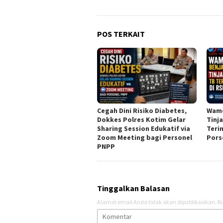
POS TERKAIT
Cegah Dini Risiko Diabetes,
Wame
Dokkes Polres Kotim Gelar
Tinj
Sharing Session Edukatif via
Teri
Zoom Meeting bagi Personel
Pors
PNPP
Tinggalkan Balasan
Alamat email Anda tidak akan dipublikasikan.
Ru