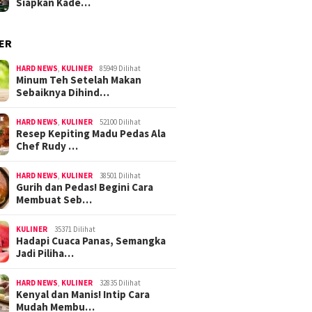
Siapkan Kade…
ER
HARD NEWS
,
KULINER
85949 Dilihat
Minum Teh Setelah Makan
Sebaiknya Dihind…
HARD NEWS
,
KULINER
52100 Dilihat
Resep Kepiting Madu Pedas Ala
Chef Rudy …
HARD NEWS
,
KULINER
38501 Dilihat
Gurih dan Pedas! Begini Cara
Membuat Seb…
KULINER
35371 Dilihat
Hadapi Cuaca Panas, Semangka
Jadi Piliha…
HARD NEWS
,
KULINER
32835 Dilihat
Kenyal dan Manis! Intip Cara
Mudah Membu…