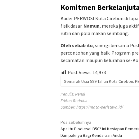
Komitmen Berkelanjuta
Kader PERWOSI Kota Cirebon di lap
fisik dasar.
Namun
, mereka juga akt
rutin dan pola makan seimbang.
Oleh sebab itu
, sinergi bersama Pu
percontohan yang baik. Program prev
kecamatan maupun kelurahan se-Kot
Post Views:
14,973
Semarak Usia 599 Tahun Kota Cirebon: P
Penulis: Rendi
Editor: Redaksi
Sumber:
https://mata-peristiwa.id/
Navigasi
Pos sebelumnya
Apa Itu Biodiesel B50? Ini Kesiapan Pemer
pos
Dampaknya Bagi Kendaraan Anda