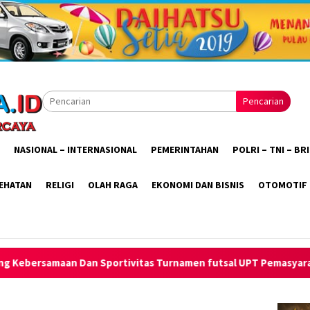
Pencarian
NASIONAL – INTERNASIONAL
PEMERINTAHAN
POLRI – TNI – B
EHATAN
RELIGI
OLAH RAGA
EKONOMI DAN BISNIS
OTOMOTIF
ivitas Turnamen futsal UPT Pemasyarakatan Wilayah Tapanuli Ra