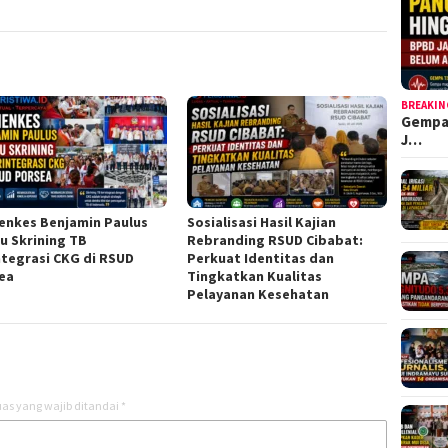
BREAKIN
Gempa
J…
nkes Benjamin Paulus
Sosialisasi Hasil Kajian
au Skrining TB
Rebranding RSUD Cibabat:
ntegrasi CKG di RSUD
Perkuat Identitas dan
ea
Tingkatkan Kualitas
Pelayanan Kesehatan
as yang wajib ditandai
*