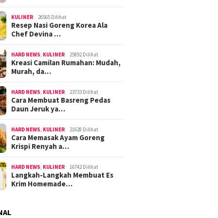
KULINER
26565 Dilihat
Resep Nasi Goreng Korea Ala
Chef Devina …
HARD NEWS
,
KULINER
25892 Dilihat
Kreasi Camilan Rumahan: Mudah,
Murah, da…
HARD NEWS
,
KULINER
23733 Dilihat
Cara Membuat Basreng Pedas
Daun Jeruk ya…
HARD NEWS
,
KULINER
21628 Dilihat
Cara Memasak Ayam Goreng
Krispi Renyah a…
HARD NEWS
,
KULINER
16742 Dilihat
Langkah-Langkah Membuat Es
Krim Homemade…
NAL