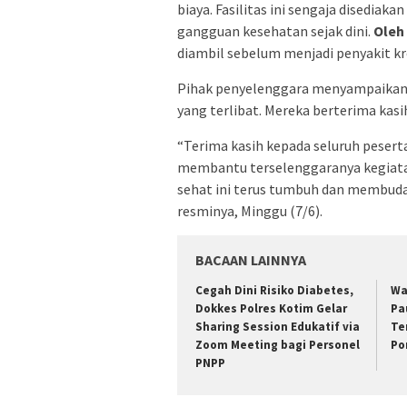
biaya. Fasilitas ini sengaja disedia
gangguan kesehatan sejak dini.
Oleh 
diambil sebelum menjadi penyakit kr
Pihak penyelenggara menyampaikan a
yang terlibat. Mereka berterima kas
“Terima kasih kepada seluruh peserta
membantu terselenggaranya kegiatan
sehat ini terus tumbuh dan membuday
resminya, Minggu (7/6).
BACAAN LAINNYA
Cegah Dini Risiko Diabetes,
Wa
Dokkes Polres Kotim Gelar
Pa
Sharing Session Edukatif via
Te
Zoom Meeting bagi Personel
Po
PNPP