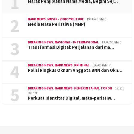
1
Marak Penjiplakan Nama Media, Begini Sej…
2
HARD NEWS
,
MUSIK - VIDIO YOUTUBE
198394 Dilihat
Media Mata Peristiwa (MMP)
3
BREAKING NEWS
,
NASIONAL - INTERNASIONAL
136032 Dilihat
Transformasi Digital: Perjalanan dari ma…
4
BREAKING NEWS
,
HARD NEWS
,
KRIMINAL
126906 Dilihat
Polisi Ringkus Oknum Anggota BNN dan Okn…
5
BREAKING NEWS
,
HARD NEWS
,
PEMERINTAHAN
,
TOKOH
121915
Dilihat
Perkuat Identitas Digital, mata-peristiw…