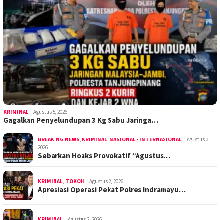
KRIMINAL
Agustus 5, 2026
Gagalkan Penyelundupan 3 Kg Sabu Jaringa…
BREAKING NEWS
,
KRIMINAL
,
NASIONAL - INTERNASIONAL
Agustus 3,
2026
Sebarkan Hoaks Provokatif “Agustus…
KRIMINAL
,
TOKOH
Agustus 2, 2026
Apresiasi Operasi Pekat Polres Indramayu…
KRIMINAL
Agustus 2, 2026