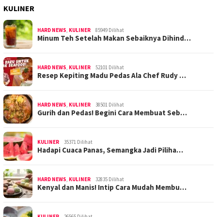
KULINER
HARD NEWS
,
KULINER
85949 Dilihat
Minum Teh Setelah Makan Sebaiknya Dihind…
HARD NEWS
,
KULINER
52101 Dilihat
Resep Kepiting Madu Pedas Ala Chef Rudy …
HARD NEWS
,
KULINER
38501 Dilihat
Gurih dan Pedas! Begini Cara Membuat Seb…
KULINER
35371 Dilihat
Hadapi Cuaca Panas, Semangka Jadi Piliha…
HARD NEWS
,
KULINER
32835 Dilihat
Kenyal dan Manis! Intip Cara Mudah Membu…
KULINER
26565 Dilihat