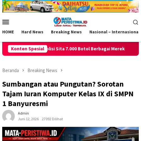
Loncat
ke
konten
Menu
Mobile
HOME
Hard News
Breaking News
Nasional – Internasional
000 Botol Berbagai Merek
Konten Spesial
Ajang Kebersamaan Dan Sporti
Beranda
Breaking News
Sumbangan atau Pungutan? Sorotan
Tajam Iuran Komputer Kelas IX di SMPN
1 Banyuresmi
Admin
Juni 12, 2026
27092 Dilihat