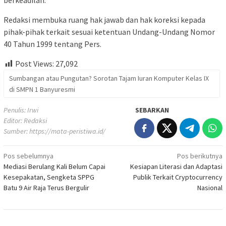
berkeadilan.
Redaksi membuka ruang hak jawab dan hak koreksi kepada
pihak-pihak terkait sesuai ketentuan Undang-Undang Nomor
40 Tahun 1999 tentang Pers.
Post Views:
27,092
Sumbangan atau Pungutan? Sorotan Tajam Iuran Komputer Kelas IX
di SMPN 1 Banyuresmi
Penulis: Irwi
SEBARKAN
Editor: Redaksi
Sumber:
https://mata-peristiwa.id/
Navigasi
Pos sebelumnya
Pos berikutnya
Mediasi Berulang Kali Belum Capai
Kesiapan Literasi dan Adaptasi
pos
Kesepakatan, Sengketa SPPG
Publik Terkait Cryptocurrency
Batu 9 Air Raja Terus Bergulir
Nasional