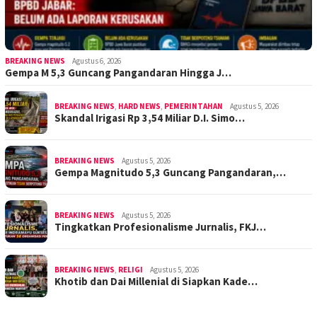
BREAKING NEWS
Agustus 6, 2026
Gempa M 5,3 Guncang Pangandaran Hingga J…
BREAKING NEWS
,
HARD NEWS
,
PEMERINTAHAN
Agustus 5, 2026
Skandal Irigasi Rp 3,54 Miliar D.I. Simo…
BREAKING NEWS
Agustus 5, 2026
Gempa Magnitudo 5,3 Guncang Pangandaran,…
BREAKING NEWS
Agustus 5, 2026
Tingkatkan Profesionalisme Jurnalis, FKJ…
BREAKING NEWS
,
RELIGI
Agustus 5, 2026
Khotib dan Dai Millenial di Siapkan Kade…