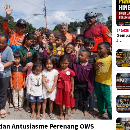
BREAKIN
Gempa
J…
dan Antusiasme Perenang OWS