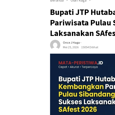
Beranda
Olah Raga
Bupati JTP Hutab
Pariwisata Pulau
Laksanakan SAfes
Once J Haga -
Mei 25, 2026
15054 Dilihat