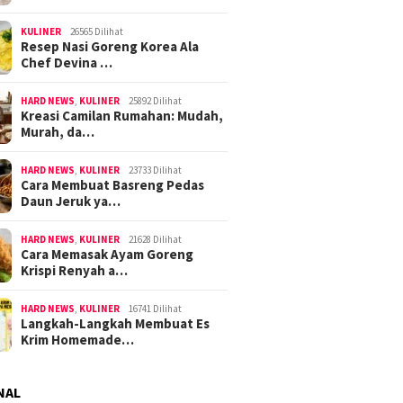
KULINER
26565 Dilihat
Resep Nasi Goreng Korea Ala
Chef Devina …
HARD NEWS
,
KULINER
25892 Dilihat
Kreasi Camilan Rumahan: Mudah,
Murah, da…
HARD NEWS
,
KULINER
23733 Dilihat
Cara Membuat Basreng Pedas
Daun Jeruk ya…
HARD NEWS
,
KULINER
21628 Dilihat
Cara Memasak Ayam Goreng
Krispi Renyah a…
HARD NEWS
,
KULINER
16741 Dilihat
Langkah-Langkah Membuat Es
Krim Homemade…
NAL