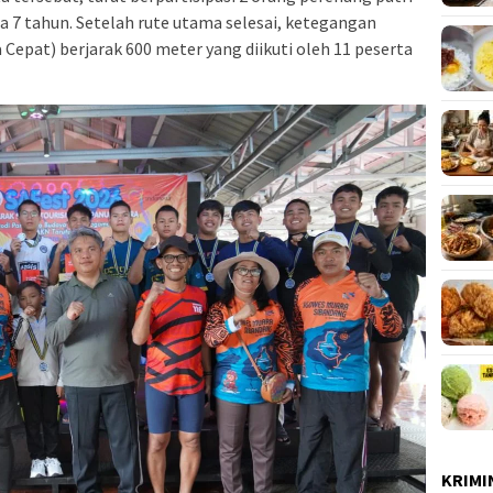
a 7 tahun. Setelah rute utama selesai, ketegangan
Cepat) berjarak 600 meter yang diikuti oleh 11 peserta
KRIMI