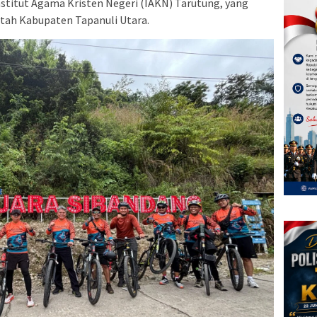
stitut Agama Kristen Negeri (IAKN) Tarutung, yang
tah Kabupaten Tapanuli Utara.