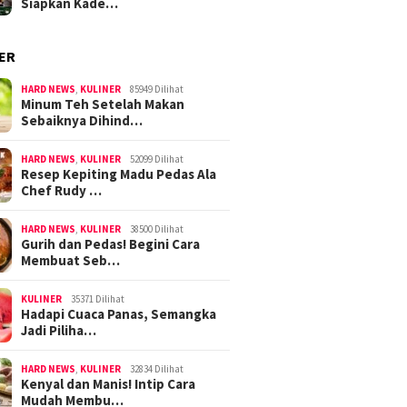
Siapkan Kade…
ER
HARD NEWS
,
KULINER
85949 Dilihat
Minum Teh Setelah Makan
Sebaiknya Dihind…
HARD NEWS
,
KULINER
52099 Dilihat
Resep Kepiting Madu Pedas Ala
Chef Rudy …
HARD NEWS
,
KULINER
38500 Dilihat
Gurih dan Pedas! Begini Cara
Membuat Seb…
KULINER
35371 Dilihat
Hadapi Cuaca Panas, Semangka
Jadi Piliha…
HARD NEWS
,
KULINER
32834 Dilihat
Kenyal dan Manis! Intip Cara
Mudah Membu…