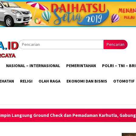
Pencarian
NASIONAL – INTERNASIONAL
PEMERINTAHAN
POLRI – TNI – B
EHATAN
RELIGI
OLAH RAGA
EKONOMI DAN BISNIS
OTOMOTIF
 Pemadaman Karhutla, Gabungan Darat-Udara Dikerahkan