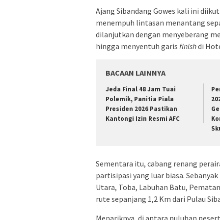
Ajang Sibandang Gowes kali ini diiku
menempuh lintasan menantang sepanj
dilanjutkan dengan menyeberang men
hingga menyentuh garis
finish
di Hote
BACAAN LAINNYA
Jeda Final 48 Jam Tuai
Pe
Polemik, Panitia Piala
20
Presiden 2026 Pastikan
Ge
Kantongi Izin Resmi AFC
Ko
Sk
Sementara itu, cabang renang perair
partisipasi yang luar biasa. Sebanya
Utara, Toba, Labuhan Batu, Pemata
rute sepanjang 1,2 Km dari Pulau Si
Menariknya, di antara puluhan pesert