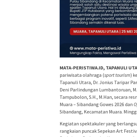
MATA-PERISTIWA.ID, TAPANULI UT
pariwisata olahraga (
sport tourism
) k
Tapanuli Utara, Dr. Jonius Taripar Par
Deni Parlindungan Lumbantoruan, M.
Tampubolon, S.H., M.Han, secara res
Muara – Sibandang Gowes 2026 dan
O
Sibandang, Kecamatan Muara. Minggu
Kegiatan spektakuler yang berlangs
rangkaian puncak Sepekan Art Festival