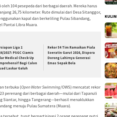
ti oleh 104 pesepeda dari berbagai daerah. Mereka harus
ang 26,75 kilometer. Rute dimulai dari Desa Sitanggor,
KULIN
ggunakan kapal dan berkeliling Pulau Sibandang,
l Pantai Libra Muara.
rsiapan Liga 2
Rekor 54 Tim Ramaikan Piala
26/2027: PSGC Ciamis
Soeratin Garut 2026, Dispora
lar Medical Check-Up
Dorong Lahirnya Generasi
mprehensif Bagi Calon
Emas Sepak Bola
uad Laskar Galuh
an terbuka (
Open Water Swimming
/OWS) mencatat rekor
k 23 perenang dari berbagai daerah—mulai dari Tapanuli
ng Siantar, hingga Tangerang—berhasil menaklukkan
bandang menuju Pulau Sumatera (Muara).
a tersebut, turut berpartisipasi 2 orang perenang putri