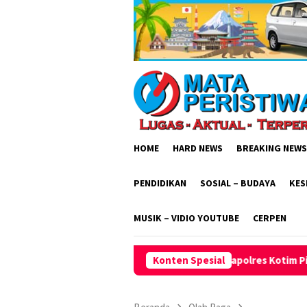
Loncat
ke
konten
HOME
HARD NEWS
BREAKING NEWS
PENDIDIKAN
SOSIAL – BUDAYA
KES
MUSIK – VIDIO YOUTUBE
CERPEN
iasi
Kapolres Kotim Pimpin Langsung Ground Check dan
Konten Spesial