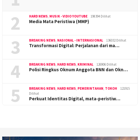
2
HARD NEWS
,
MUSIK - VIDIO YOUTUBE
198394 Dilihat
Media Mata Peristiwa (MMP)
3
BREAKING NEWS
,
NASIONAL - INTERNASIONAL
136032 Dilihat
Transformasi Digital: Perjalanan dari ma…
4
BREAKING NEWS
,
HARD NEWS
,
KRIMINAL
126906 Dilihat
Polisi Ringkus Oknum Anggota BNN dan Okn…
5
BREAKING NEWS
,
HARD NEWS
,
PEMERINTAHAN
,
TOKOH
121915
Dilihat
Perkuat Identitas Digital, mata-peristiw…