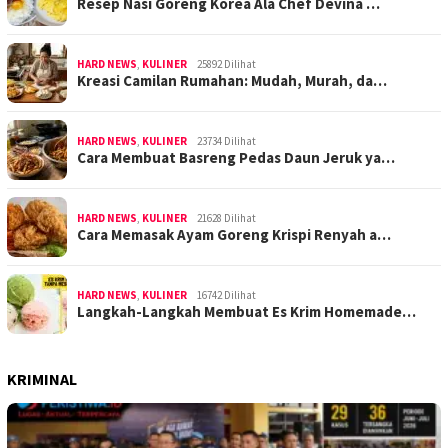
Resep Nasi Goreng Korea Ala Chef Devina …
HARD NEWS
,
KULINER
25892 Dilihat
Kreasi Camilan Rumahan: Mudah, Murah, da…
HARD NEWS
,
KULINER
23734 Dilihat
Cara Membuat Basreng Pedas Daun Jeruk ya…
HARD NEWS
,
KULINER
21628 Dilihat
Cara Memasak Ayam Goreng Krispi Renyah a…
HARD NEWS
,
KULINER
16742 Dilihat
Langkah-Langkah Membuat Es Krim Homemade…
KRIMINAL