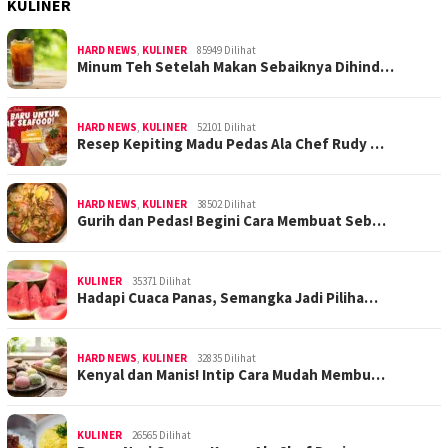
KULINER
HARD NEWS
,
KULINER
85949 Dilihat
Minum Teh Setelah Makan Sebaiknya Dihind…
HARD NEWS
,
KULINER
52101 Dilihat
Resep Kepiting Madu Pedas Ala Chef Rudy …
HARD NEWS
,
KULINER
38502 Dilihat
Gurih dan Pedas! Begini Cara Membuat Seb…
KULINER
35371 Dilihat
Hadapi Cuaca Panas, Semangka Jadi Piliha…
HARD NEWS
,
KULINER
32835 Dilihat
Kenyal dan Manis! Intip Cara Mudah Membu…
KULINER
26565 Dilihat