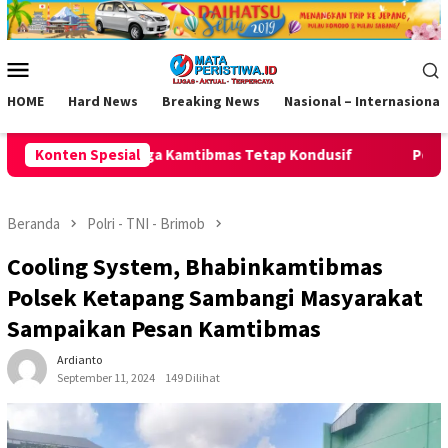
Loncat
ke
konten
Menu
Mobile
HOME
Hard News
Breaking News
Nasional – Internasional
tibmas Tetap Kondusif
Konten Spesial
Polsek Pamarican Amankan Pertand
Beranda
Polri - TNI - Brimob
Cooling System, Bhabinkamtibmas
Polsek Ketapang Sambangi Masyarakat
Sampaikan Pesan Kamtibmas
Ardianto
September 11, 2024
149 Dilihat