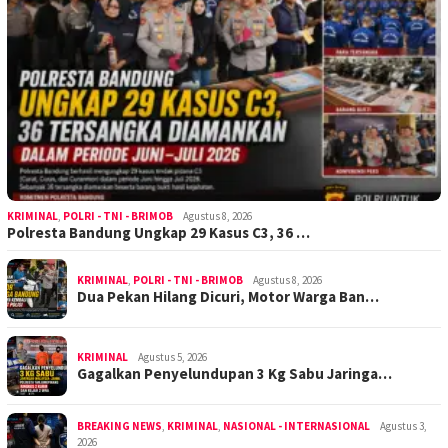
KRIMINAL
,
POLRI - TNI - BRIMOB
Agustus 8, 2026
Polresta Bandung Ungkap 29 Kasus C3, 36 …
KRIMINAL
,
POLRI - TNI - BRIMOB
Agustus 8, 2026
Dua Pekan Hilang Dicuri, Motor Warga Ban…
KRIMINAL
Agustus 5, 2026
Gagalkan Penyelundupan 3 Kg Sabu Jaringa…
BREAKING NEWS
,
KRIMINAL
,
NASIONAL - INTERNASIONAL
Agustus 3,
2026