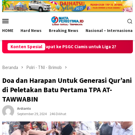
Loncat
ke
konten
Menu
Mobile
HOME
Hard News
Breaking News
Nasional – Internasional
SGC Ciamis untuk Liga 2?
Konten Spesial
Raih Predikat Sangat Baik, PPID 
Beranda
Polri - TNI - Brimob
Doa dan Harapan Untuk Generasi Qur’ani
di Peletakan Batu Pertama TPA AT-
TAWWABIN
Ardianto
September 29, 2024
246 Dilihat