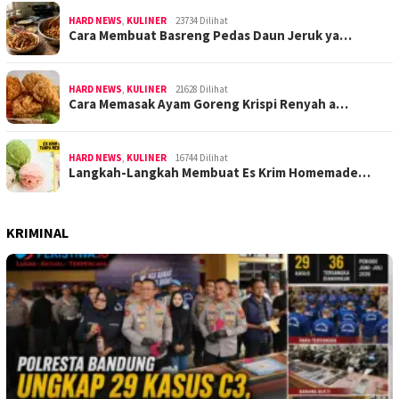
HARD NEWS
,
KULINER
23734 Dilihat
Cara Membuat Basreng Pedas Daun Jeruk ya…
HARD NEWS
,
KULINER
21628 Dilihat
Cara Memasak Ayam Goreng Krispi Renyah a…
HARD NEWS
,
KULINER
16744 Dilihat
Langkah-Langkah Membuat Es Krim Homemade…
KRIMINAL