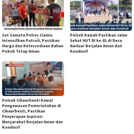
Sat Samata Polres Ciamis
Polsek Kawali Pastikan Jalan
Intensifkan Patroli, Pastikan
Sehat HUT RI ke-81 di Desa
Harga dan Ketersediaan Bahan
Awiluar Berjalan Aman dan
Pokok Tetap Aman
Kondusif
Polsek Cihaurbeuti Kawal
Pengawasan Pemerintahan di
Cihaurbeuti, Pastikan
Penyerapan Aspirasi
Masyarakat Berjalan Aman dan
Kondusif