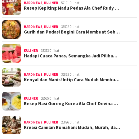
HARD NEWS
,
KULINER
52101 Dilihat
Resep Kepiting Madu Pedas Ala Chef Rudy …
HARD NEWS
,
KULINER
38502 Dilihat
Gurih dan Pedas! Begini Cara Membuat Seb…
KULINER
35373 Dilihat
Hadapi Cuaca Panas, Semangka Jadi Piliha…
HARD NEWS
,
KULINER
32835 Dilihat
Kenyal dan Manis! Intip Cara Mudah Membu…
KULINER
26565 Dilihat
Resep Nasi Goreng Korea Ala Chef Devina …
HARD NEWS
,
KULINER
25896 Dilihat
Kreasi Camilan Rumahan: Mudah, Murah, da…