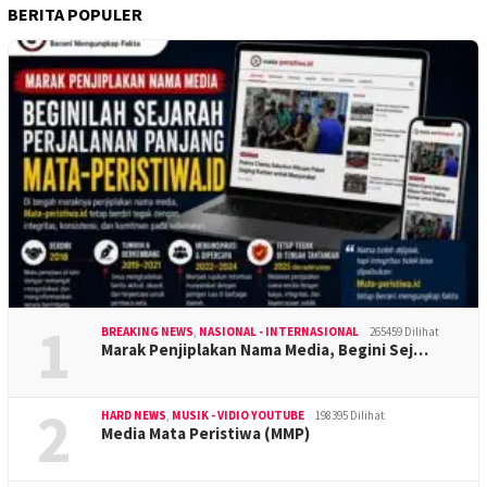
BERITA POPULER
1
BREAKING NEWS
,
NASIONAL - INTERNASIONAL
265459 Dilihat
Marak Penjiplakan Nama Media, Begini Sej…
2
HARD NEWS
,
MUSIK - VIDIO YOUTUBE
198395 Dilihat
Media Mata Peristiwa (MMP)