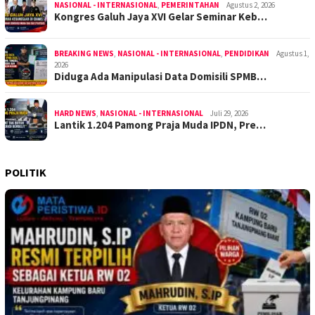
NASIONAL - INTERNASIONAL
,
PEMERINTAHAN
Agustus 2, 2026
Kongres Galuh Jaya XVI Gelar Seminar Keb…
BREAKING NEWS
,
NASIONAL - INTERNASIONAL
,
PENDIDIKAN
Agustus 1,
2026
Diduga Ada Manipulasi Data Domisili SPMB…
HARD NEWS
,
NASIONAL - INTERNASIONAL
Juli 29, 2026
Lantik 1.204 Pamong Praja Muda IPDN, Pre…
POLITIK