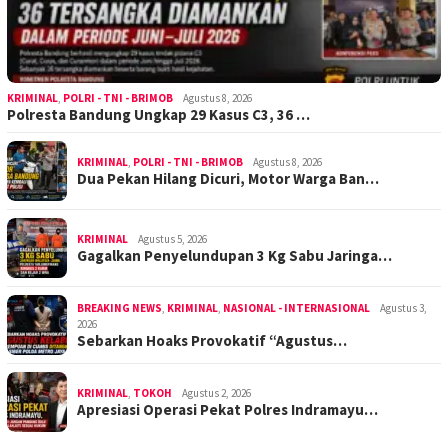
KRIMINAL
,
POLRI - TNI - BRIMOB
Agustus 8, 2026
Polresta Bandung Ungkap 29 Kasus C3, 36 …
KRIMINAL
,
POLRI - TNI - BRIMOB
Agustus 8, 2026
Dua Pekan Hilang Dicuri, Motor Warga Ban…
KRIMINAL
Agustus 5, 2026
Gagalkan Penyelundupan 3 Kg Sabu Jaringa…
BREAKING NEWS
,
KRIMINAL
,
NASIONAL - INTERNASIONAL
Agustus 3,
2026
Sebarkan Hoaks Provokatif “Agustus…
KRIMINAL
,
TOKOH
Agustus 2, 2026
Apresiasi Operasi Pekat Polres Indramayu…