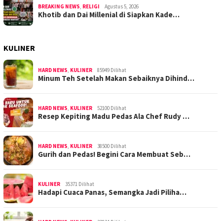
BREAKING NEWS
,
RELIGI
Agustus 5, 2026
Khotib dan Dai Millenial di Siapkan Kade…
KULINER
HARD NEWS
,
KULINER
85949 Dilihat
Minum Teh Setelah Makan Sebaiknya Dihind…
HARD NEWS
,
KULINER
52100 Dilihat
Resep Kepiting Madu Pedas Ala Chef Rudy …
HARD NEWS
,
KULINER
38500 Dilihat
Gurih dan Pedas! Begini Cara Membuat Seb…
KULINER
35371 Dilihat
Hadapi Cuaca Panas, Semangka Jadi Piliha…