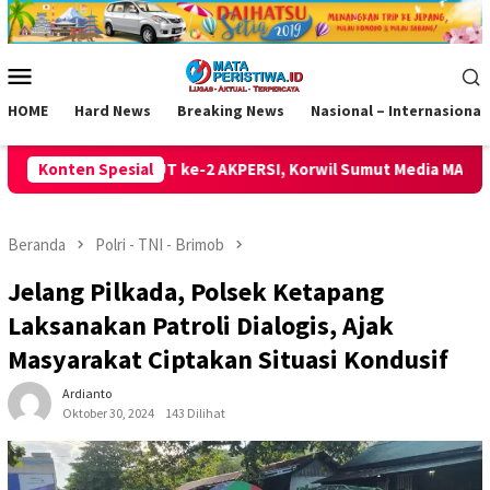
Loncat
ke
konten
Menu
Mobile
HOME
Hard News
Breaking News
Nasional – Internasional
PERSI, Korwil Sumut Media MATA PERISTIWA S. Zebua Sampaikan
Konten Spesial
Beranda
Polri - TNI - Brimob
Jelang Pilkada, Polsek Ketapang
Laksanakan Patroli Dialogis, Ajak
Masyarakat Ciptakan Situasi Kondusif
Ardianto
Oktober 30, 2024
143 Dilihat