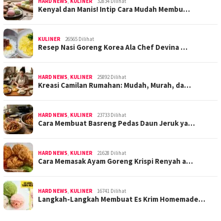
HARD NEWS
,
KULINER
32834 Dilihat
Kenyal dan Manis! Intip Cara Mudah Membu…
KULINER
26565 Dilihat
Resep Nasi Goreng Korea Ala Chef Devina …
HARD NEWS
,
KULINER
25892 Dilihat
Kreasi Camilan Rumahan: Mudah, Murah, da…
HARD NEWS
,
KULINER
23733 Dilihat
Cara Membuat Basreng Pedas Daun Jeruk ya…
HARD NEWS
,
KULINER
21628 Dilihat
Cara Memasak Ayam Goreng Krispi Renyah a…
HARD NEWS
,
KULINER
16741 Dilihat
Langkah-Langkah Membuat Es Krim Homemade…