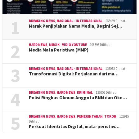
1
BREAKING NEWS
,
NASIONAL - INTERNASIONAL
265459 Dilihat
Marak Penjiplakan Nama Media, Begini Sej…
2
HARD NEWS
,
MUSIK - VIDIO YOUTUBE
198393 Dilihat
Media Mata Peristiwa (MMP)
3
BREAKING NEWS
,
NASIONAL - INTERNASIONAL
136032 Dilihat
Transformasi Digital: Perjalanan dari ma…
4
BREAKING NEWS
,
HARD NEWS
,
KRIMINAL
126906 Dilihat
Polisi Ringkus Oknum Anggota BNN dan Okn…
5
BREAKING NEWS
,
HARD NEWS
,
PEMERINTAHAN
,
TOKOH
121915
Dilihat
Perkuat Identitas Digital, mata-peristiw…