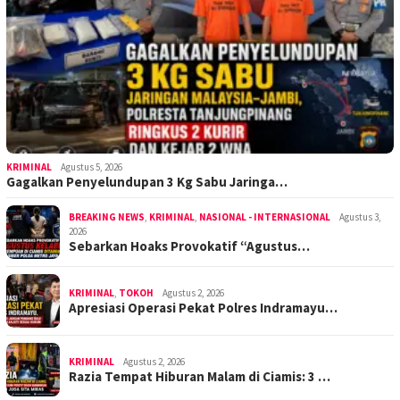
KRIMINAL
Agustus 5, 2026
Gagalkan Penyelundupan 3 Kg Sabu Jaringa…
BREAKING NEWS
,
KRIMINAL
,
NASIONAL - INTERNASIONAL
Agustus 3,
2026
Sebarkan Hoaks Provokatif “Agustus…
KRIMINAL
,
TOKOH
Agustus 2, 2026
Apresiasi Operasi Pekat Polres Indramayu…
KRIMINAL
Agustus 2, 2026
Razia Tempat Hiburan Malam di Ciamis: 3 …