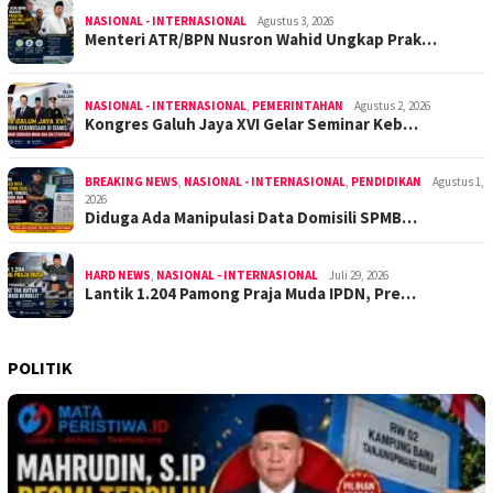
NASIONAL - INTERNASIONAL
Agustus 3, 2026
Menteri ATR/BPN Nusron Wahid Ungkap Prak…
NASIONAL - INTERNASIONAL
,
PEMERINTAHAN
Agustus 2, 2026
Kongres Galuh Jaya XVI Gelar Seminar Keb…
BREAKING NEWS
,
NASIONAL - INTERNASIONAL
,
PENDIDIKAN
Agustus 1,
2026
Diduga Ada Manipulasi Data Domisili SPMB…
HARD NEWS
,
NASIONAL - INTERNASIONAL
Juli 29, 2026
Lantik 1.204 Pamong Praja Muda IPDN, Pre…
POLITIK