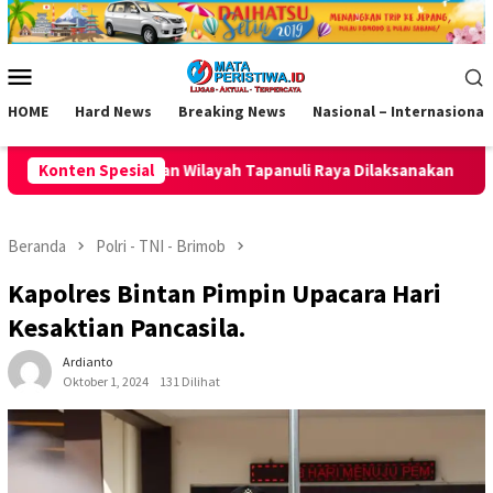
Loncat
ke
konten
Menu
Mobile
HOME
Hard News
Breaking News
Nasional – Internasional
panuli Raya Dilaksanakan
Konten Spesial
Jaring Talenta Muda Usia Dini,
Beranda
Polri - TNI - Brimob
Kapolres Bintan Pimpin Upacara Hari
Kesaktian Pancasila.
Ardianto
Oktober 1, 2024
131 Dilihat