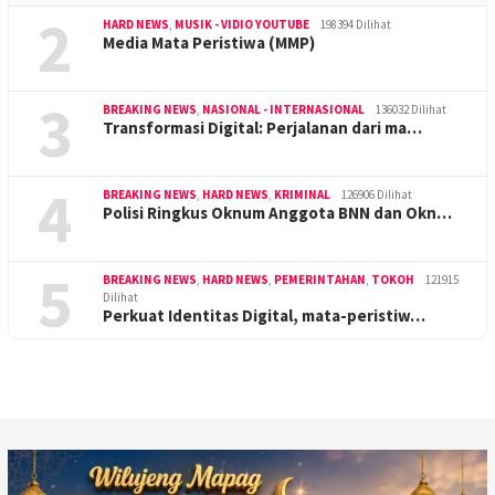
2
HARD NEWS
,
MUSIK - VIDIO YOUTUBE
198394 Dilihat
Media Mata Peristiwa (MMP)
3
BREAKING NEWS
,
NASIONAL - INTERNASIONAL
136032 Dilihat
Transformasi Digital: Perjalanan dari ma…
4
BREAKING NEWS
,
HARD NEWS
,
KRIMINAL
126906 Dilihat
Polisi Ringkus Oknum Anggota BNN dan Okn…
5
BREAKING NEWS
,
HARD NEWS
,
PEMERINTAHAN
,
TOKOH
121915
Dilihat
Perkuat Identitas Digital, mata-peristiw…