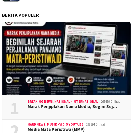
BERITA POPULER
1
BREAKING NEWS
,
NASIONAL - INTERNASIONAL
265459 Dilihat
Marak Penjiplakan Nama Media, Begini Sej…
2
HARD NEWS
,
MUSIK - VIDIO YOUTUBE
198394 Dilihat
Media Mata Peristiwa (MMP)