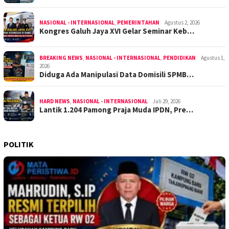
NASIONAL - INTERNASIONAL
,
PEMERINTAHAN
Agustus 2, 2026
Kongres Galuh Jaya XVI Gelar Seminar Keb…
BREAKING NEWS
,
NASIONAL - INTERNASIONAL
,
PENDIDIKAN
Agustus 1,
2026
Diduga Ada Manipulasi Data Domisili SPMB…
HARD NEWS
,
NASIONAL - INTERNASIONAL
Juli 29, 2026
Lantik 1.204 Pamong Praja Muda IPDN, Pre…
POLITIK