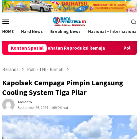
Loncat
ke
konten
Menu
Mobile
HOME
Hard News
Breaking News
Nasional – Internasional
produksi Remaja
Konten Spesial
Polresta Bandung gerebek gudang miras 
Beranda
Polri - TNI - Brimob
Kapolsek Cempaga Pimpin Langsung
Cooling System Tiga Pilar
Ardianto
September 26, 2024
160 Dilihat