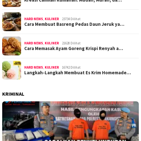
HARD NEWS
,
KULINER
23734 Dilihat
Cara Membuat Basreng Pedas Daun Jeruk ya…
HARD NEWS
,
KULINER
21628 Dilihat
Cara Memasak Ayam Goreng Krispi Renyah a…
HARD NEWS
,
KULINER
16742 Dilihat
Langkah-Langkah Membuat Es Krim Homemade…
KRIMINAL