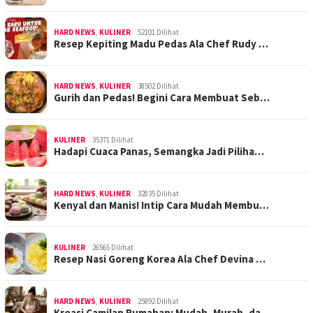
HARD NEWS
,
KULINER
52101 Dilihat
Resep Kepiting Madu Pedas Ala Chef Rudy …
HARD NEWS
,
KULINER
38502 Dilihat
Gurih dan Pedas! Begini Cara Membuat Seb…
KULINER
35371 Dilihat
Hadapi Cuaca Panas, Semangka Jadi Piliha…
HARD NEWS
,
KULINER
32835 Dilihat
Kenyal dan Manis! Intip Cara Mudah Membu…
KULINER
26565 Dilihat
Resep Nasi Goreng Korea Ala Chef Devina …
HARD NEWS
,
KULINER
25892 Dilihat
Kreasi Camilan Rumahan: Mudah, Murah, da…