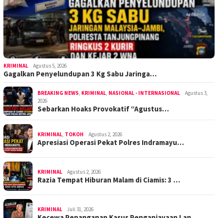
KRIMINAL
Agustus 5, 2026
Gagalkan Penyelundupan 3 Kg Sabu Jaringa…
BREAKING NEWS
,
KRIMINAL
,
NASIONAL - INTERNASIONAL
Agustus 3,
2026
Sebarkan Hoaks Provokatif “Agustus…
KRIMINAL
,
TOKOH
Agustus 2, 2026
Apresiasi Operasi Pekat Polres Indramayu…
KRIMINAL
Agustus 2, 2026
Razia Tempat Hiburan Malam di Ciamis: 3 …
KRIMINAL
Juli 31, 2026
Kecewa Penanganan Kasus Penganiayaan Lan…