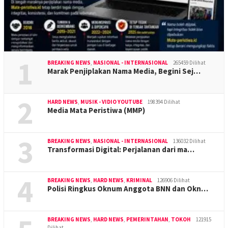
1
BREAKING NEWS
,
NASIONAL - INTERNASIONAL
265459 Dilihat
Marak Penjiplakan Nama Media, Begini Sej…
2
HARD NEWS
,
MUSIK - VIDIO YOUTUBE
198394 Dilihat
Media Mata Peristiwa (MMP)
3
BREAKING NEWS
,
NASIONAL - INTERNASIONAL
136032 Dilihat
Transformasi Digital: Perjalanan dari ma…
4
BREAKING NEWS
,
HARD NEWS
,
KRIMINAL
126906 Dilihat
Polisi Ringkus Oknum Anggota BNN dan Okn…
BREAKING NEWS
,
HARD NEWS
,
PEMERINTAHAN
,
TOKOH
121915
Dilihat