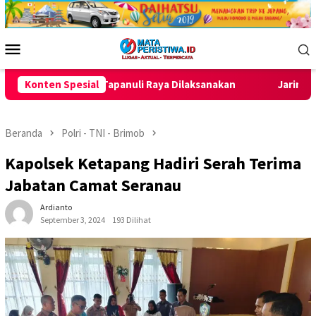
Loncat
ke
konten
Menu
Mobile
ya Dilaksanakan
Konten Spesial
Jaring Talenta Muda Usia Dini, BP Batam
Beranda
Polri - TNI - Brimob
Kapolsek Ketapang Hadiri Serah Terima
Jabatan Camat Seranau
Ardianto
September 3, 2024
193 Dilihat