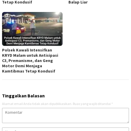
Tetap Kondusif
Balap Liar
Polsek Kawali Intensifkan
KRYD Malam untuk Antisipasi
C3, Premanisme, dan Geng
Motor Demi Menjaga
Kamtibmas Tetap Kondusif
Tinggalkan Balasan
Alamat email Anda tidak akan dipublikasikan.
Ruas yang wajib ditandai
*