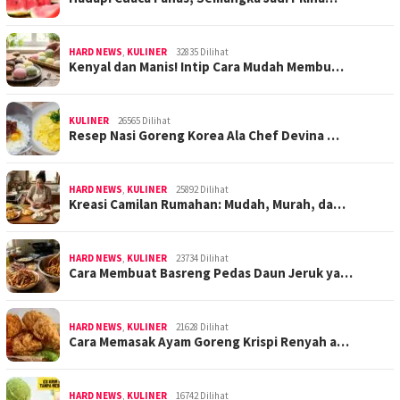
HARD NEWS
,
KULINER
32835 Dilihat
Kenyal dan Manis! Intip Cara Mudah Membu…
KULINER
26565 Dilihat
Resep Nasi Goreng Korea Ala Chef Devina …
HARD NEWS
,
KULINER
25892 Dilihat
Kreasi Camilan Rumahan: Mudah, Murah, da…
HARD NEWS
,
KULINER
23734 Dilihat
Cara Membuat Basreng Pedas Daun Jeruk ya…
HARD NEWS
,
KULINER
21628 Dilihat
Cara Memasak Ayam Goreng Krispi Renyah a…
HARD NEWS
,
KULINER
16742 Dilihat