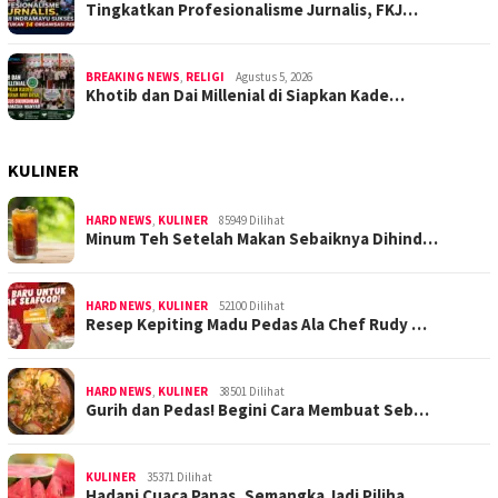
Tingkatkan Profesionalisme Jurnalis, FKJ…
BREAKING NEWS
,
RELIGI
Agustus 5, 2026
Khotib dan Dai Millenial di Siapkan Kade…
KULINER
HARD NEWS
,
KULINER
85949 Dilihat
Minum Teh Setelah Makan Sebaiknya Dihind…
HARD NEWS
,
KULINER
52100 Dilihat
Resep Kepiting Madu Pedas Ala Chef Rudy …
HARD NEWS
,
KULINER
38501 Dilihat
Gurih dan Pedas! Begini Cara Membuat Seb…
KULINER
35371 Dilihat
Hadapi Cuaca Panas, Semangka Jadi Piliha…