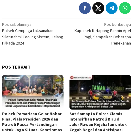
Navigasi
Pos sebelumnya
Pos berikutnya
Polsek Cempaga Laksanakan
Kapolsek Ketapang Pimpin Apel
pos
Silaturahmi Cooling Sistem, Jelang
Pagi, Sampaikan Beberapa
Pilkada 2024
Penekanan
POS TERKAIT
Polsek Pamarican Gelar Nobar
Sat Samapta Polres Ciamis
Final Piala Presiden 2026 dan
Intensifkan Patroli Biru di
Patroli Pasca Pertandingan
Jalur Rawan Kejahatan untuk
untuk Jaga Situasi Kamtibmas
Cegah Begal dan Antisipasi