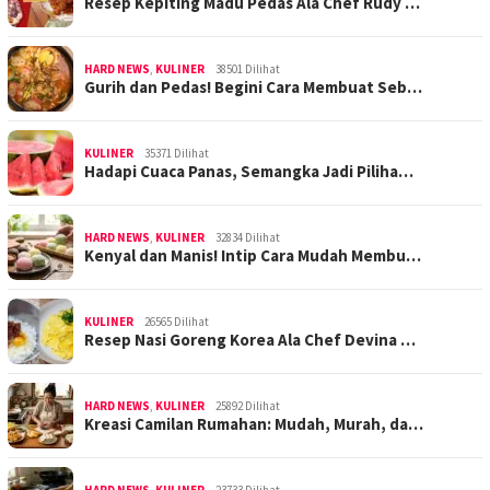
Resep Kepiting Madu Pedas Ala Chef Rudy …
HARD NEWS
,
KULINER
38501 Dilihat
Gurih dan Pedas! Begini Cara Membuat Seb…
KULINER
35371 Dilihat
Hadapi Cuaca Panas, Semangka Jadi Piliha…
HARD NEWS
,
KULINER
32834 Dilihat
Kenyal dan Manis! Intip Cara Mudah Membu…
KULINER
26565 Dilihat
Resep Nasi Goreng Korea Ala Chef Devina …
HARD NEWS
,
KULINER
25892 Dilihat
Kreasi Camilan Rumahan: Mudah, Murah, da…
HARD NEWS
,
KULINER
23733 Dilihat