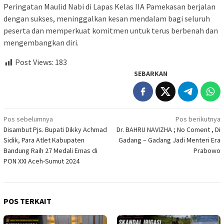
Peringatan Maulid Nabi di Lapas Kelas IIA Pamekasan berjalan
dengan sukses, meninggalkan kesan mendalam bagi seluruh
peserta dan memperkuat komitmen untuk terus berbenah dan
mengembangkan diri.
Post Views:
183
SEBARKAN
Navigasi
Pos sebelumnya
Pos berikutnya
Disambut Pjs. Bupati Dikky Achmad
Dr. BAHRU NAVIZHA ; No Coment , Di
pos
Sidik, Para Atlet Kabupaten
Gadang – Gadang Jadi Menteri Era
Bandung Raih 27 Medali Emas di
Prabowo
PON XXI Aceh-Sumut 2024
POS TERKAIT