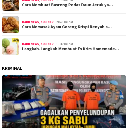
Cara Membuat Basreng Pedas Daun Jeruk ya…
HARD NEWS
,
KULINER
21628 Dilihat
Cara Memasak Ayam Goreng Krispi Renyah a…
HARD NEWS
,
KULINER
16742 Dilihat
Langkah-Langkah Membuat Es Krim Homemade…
KRIMINAL