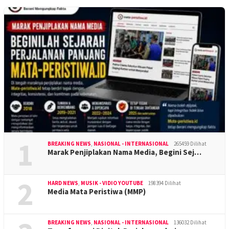
1
BREAKING NEWS
,
NASIONAL - INTERNASIONAL
265459 Dilihat
Marak Penjiplakan Nama Media, Begini Sej…
2
HARD NEWS
,
MUSIK - VIDIO YOUTUBE
198394 Dilihat
Media Mata Peristiwa (MMP)
BREAKING NEWS
,
NASIONAL - INTERNASIONAL
136032 Dilihat