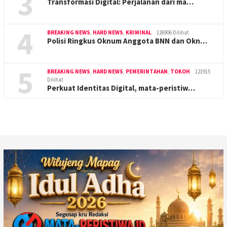
3
Transformasi Digital: Perjalanan dari ma…
4
BREAKING NEWS
,
HARD NEWS
,
KRIMINAL
126906 Dilihat
Polisi Ringkus Oknum Anggota BNN dan Okn…
5
BREAKING NEWS
,
HARD NEWS
,
PEMERINTAHAN
,
TOKOH
121915
Dilihat
Perkuat Identitas Digital, mata-peristiw…