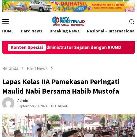
Loncat
ke
konten
Menu
Mobile
HOME
Hard News
Breaking News
Nasional – Internasional
r Sejalan dengan RPJMD
Konten Spesial
Inovasi Pelaminan Pengantin Dis
Beranda
Hard News
Lapas Kelas IIA Pamekasan Peringati
Maulid Nabi Bersama Habib Mustofa
Admin
September 28, 2024
183 Dilihat