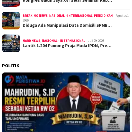
Kongres Galuh Jaya XVI Gelar Seminar Keb…
BREAKING NEWS
,
NASIONAL - INTERNASIONAL
,
PENDIDIKAN
Agustus 1,
2026
Diduga Ada Manipulasi Data Domisili SPMB…
HARD NEWS
,
NASIONAL - INTERNASIONAL
Juli 29, 2026
Lantik 1.204 Pamong Praja Muda IPDN, Pre…
POLITIK