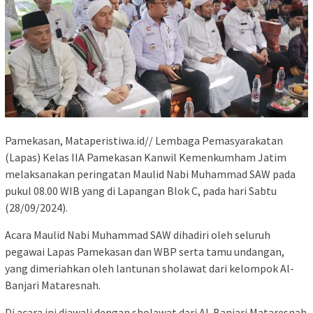
Pamekasan, Mataperistiwa.id// Lembaga Pemasyarakatan
(Lapas) Kelas IIA Pamekasan Kanwil Kemenkumham Jatim
melaksanakan peringatan Maulid Nabi Muhammad SAW pada
pukul 08.00 WIB yang di Lapangan Blok C, pada hari Sabtu
(28/09/2024).
Acara Maulid Nabi Muhammad SAW dihadiri oleh seluruh
pegawai Lapas Pamekasan dan WBP serta tamu undangan,
yang dimeriahkan oleh lantunan sholawat dari kelompok Al-
Banjari Mataresnah.
Di acara ini diawali dengan sholawat dari Al-Banjari Mataresnah