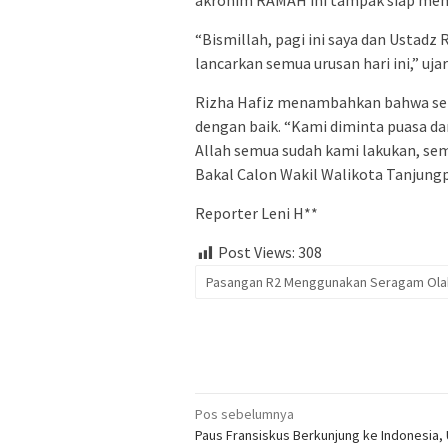
akronim RAMAH ini tampak siap men
“Bismillah, pagi ini saya dan Ustad
lancarkan semua urusan hari ini,” u
Rizha Hafiz menambahkan bahwa semu
dengan baik. “Kami diminta puasa da
Allah semua sudah kami lakukan, sem
Bakal Calon Wakil Walikota Tanjung
Reporter Leni H**
Post Views:
308
Pasangan R2 Menggunakan Seragam Ola
Navigasi
Pos sebelumnya
Paus Fransiskus Berkunjung ke Indonesia,
pos