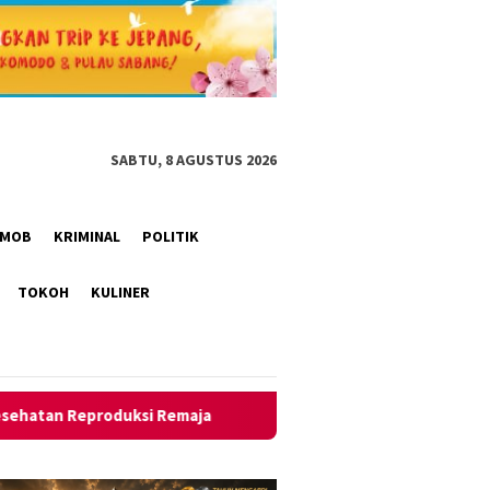
SABTU, 8 AGUSTUS 2026
RIMOB
KRIMINAL
POLITIK
TOKOH
KULINER
a
Polresta Bandung gerebek gudang miras di Pameungpeuk