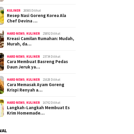
KULINER
26565 Dilihat
Resep Nasi Goreng Korea Ala
Chef Devina …
HARD NEWS
,
KULINER
25892 Dilihat
Kreasi Camilan Rumahan: Mudah,
Murah, da…
HARD NEWS
,
KULINER
23734 Dilihat
Cara Membuat Basreng Pedas
Daun Jeruk ya…
HARD NEWS
,
KULINER
21628 Dilihat
Cara Memasak Ayam Goreng
Krispi Renyah a…
HARD NEWS
,
KULINER
16742 Dilihat
Langkah-Langkah Membuat Es
Krim Homemade…
NAL