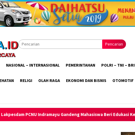
Pencarian
NASIONAL – INTERNASIONAL
PEMERINTAHAN
POLRI – TNI – B
EHATAN
RELIGI
OLAH RAGA
EKONOMI DAN BISNIS
OTOMOTIF
 Gandeng Mahasiswa Beri Edukasi Kesehatan Reproduksi Remaj