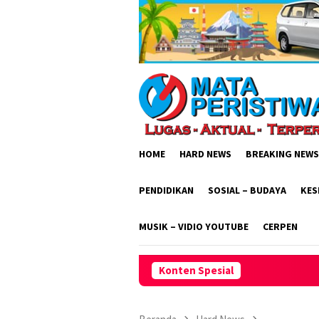
Loncat
ke
konten
HOME
HARD NEWS
BREAKING NEWS
PENDIDIKAN
SOSIAL – BUDAYA
KES
MUSIK – VIDIO YOUTUBE
CERPEN
Konten Spesial
Lakpesdam PCNU Indramayu