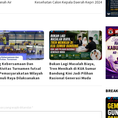
anah Air
Kesehatan Calon Kepala Daerah Kepri 2024
g Kebersamaan Dan
Bukan Lagi Masalah Biaya,
tivitas Turnamen futsal
Tren Menikah di KUA Sumur
Pemasyarakatan Wilayah
Bandung Kini Jadi Pilihan
nuli Raya Dilaksanakan
Rasional Generasi Muda
BREAK
as yang wajib ditandai
*