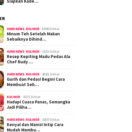
Siapkan Kade…
ER
HARD NEWS
,
KULINER
85949 Dilihat
Minum Teh Setelah Makan
Sebaiknya Dihind…
HARD NEWS
,
KULINER
52101 Dilihat
Resep Kepiting Madu Pedas Ala
Chef Rudy …
HARD NEWS
,
KULINER
38501 Dilihat
Gurih dan Pedas! Begini Cara
Membuat Seb…
KULINER
35371 Dilihat
Hadapi Cuaca Panas, Semangka
Jadi Piliha…
HARD NEWS
,
KULINER
32835 Dilihat
Kenyal dan Manis! Intip Cara
Mudah Membu…