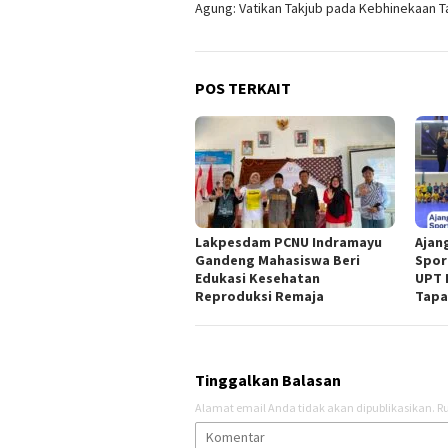
Agung: Vatikan Takjub pada Kebhinekaan T
POS TERKAIT
Lakpesdam PCNU Indramayu
Ajan
Gandeng Mahasiswa Beri
Spor
Edukasi Kesehatan
UPT 
Reproduksi Remaja
Tapa
Tinggalkan Balasan
Alamat email Anda tidak akan dipublikasikan.
Ru