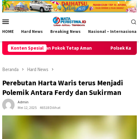
Loncat
ke
konten
Menu
Mobile
HOME
Hard News
Breaking News
Nasional – Internasional
Konten Spesial
Polsek Kawali Pastikan Jalan Sehat HUT RI ke-81 di Desa 
Beranda
Hard News
Perebutan Harta Waris terus Menjadi
Polemik Antara Ferdy dan Sukirman
Admin
Mei 12, 2025
46518 Dilihat