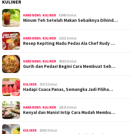
KULINER
HARD NEWS
,
KULINER
85949 Dilihat
Minum Teh Setelah Makan Sebaiknya Dihind…
HARD NEWS
,
KULINER
52101 Dilihat
Resep Kepiting Madu Pedas Ala Chef Rudy …
HARD NEWS
,
KULINER
38502 Dilihat
Gurih dan Pedas! Begini Cara Membuat Seb…
KULINER
35373 Dilihat
Hadapi Cuaca Panas, Semangka Jadi Piliha…
HARD NEWS
,
KULINER
32835 Dilihat
Kenyal dan Manis! Intip Cara Mudah Membu…
KULINER
26565 Dilihat