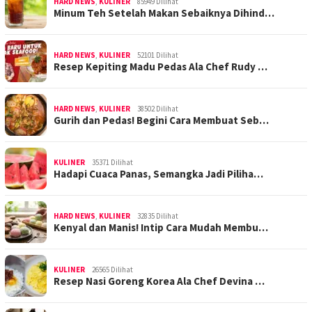
HARD NEWS
,
KULINER
85949 Dilihat
Minum Teh Setelah Makan Sebaiknya Dihind…
HARD NEWS
,
KULINER
52101 Dilihat
Resep Kepiting Madu Pedas Ala Chef Rudy …
HARD NEWS
,
KULINER
38502 Dilihat
Gurih dan Pedas! Begini Cara Membuat Seb…
KULINER
35371 Dilihat
Hadapi Cuaca Panas, Semangka Jadi Piliha…
HARD NEWS
,
KULINER
32835 Dilihat
Kenyal dan Manis! Intip Cara Mudah Membu…
KULINER
26565 Dilihat
Resep Nasi Goreng Korea Ala Chef Devina …