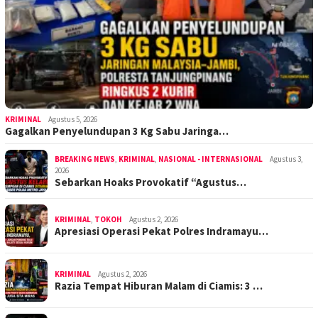
KRIMINAL
Agustus 5, 2026
Gagalkan Penyelundupan 3 Kg Sabu Jaringa…
BREAKING NEWS
,
KRIMINAL
,
NASIONAL - INTERNASIONAL
Agustus 3,
2026
Sebarkan Hoaks Provokatif “Agustus…
KRIMINAL
,
TOKOH
Agustus 2, 2026
Apresiasi Operasi Pekat Polres Indramayu…
KRIMINAL
Agustus 2, 2026
Razia Tempat Hiburan Malam di Ciamis: 3 …