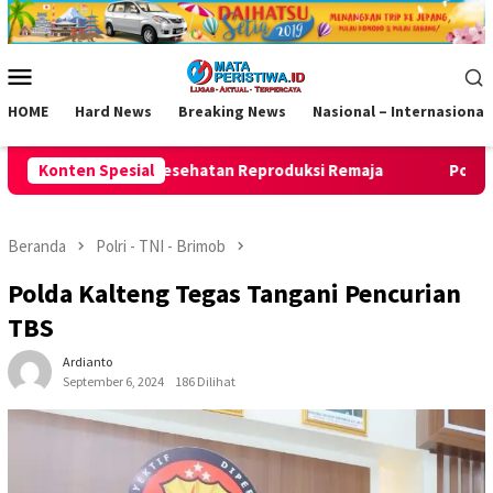
Loncat
ke
konten
Menu
Mobile
HOME
Hard News
Breaking News
Nasional – Internasional
 Reproduksi Remaja
Konten Spesial
Polresta Bandung gerebek gudang mi
Beranda
Polri - TNI - Brimob
Polda Kalteng Tegas Tangani Pencurian
TBS
Ardianto
September 6, 2024
186 Dilihat