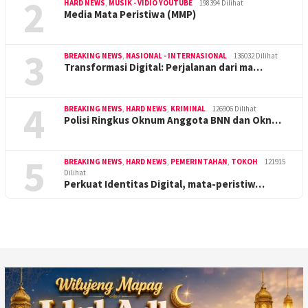
2
HARD NEWS
,
MUSIK - VIDIO YOUTUBE
198394 Dilihat
Media Mata Peristiwa (MMP)
3
BREAKING NEWS
,
NASIONAL - INTERNASIONAL
136032 Dilihat
Transformasi Digital: Perjalanan dari ma…
4
BREAKING NEWS
,
HARD NEWS
,
KRIMINAL
126906 Dilihat
Polisi Ringkus Oknum Anggota BNN dan Okn…
5
BREAKING NEWS
,
HARD NEWS
,
PEMERINTAHAN
,
TOKOH
121915
Dilihat
Perkuat Identitas Digital, mata-peristiw…