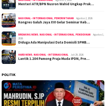
NASIONAL - INTERNASIONAL
Agustus 3, 2026
Menteri ATR/BPN Nusron Wahid Ungkap Prak…
NASIONAL - INTERNASIONAL
,
PEMERINTAHAN
Agustus 2, 2026
Kongres Galuh Jaya XVI Gelar Seminar Keb…
BREAKING NEWS
,
NASIONAL - INTERNASIONAL
,
PENDIDIKAN
Agustus 1,
2026
Diduga Ada Manipulasi Data Domisili SPMB…
HARD NEWS
,
NASIONAL - INTERNASIONAL
Juli 29, 2026
Lantik 1.204 Pamong Praja Muda IPDN, Pre…
POLITIK