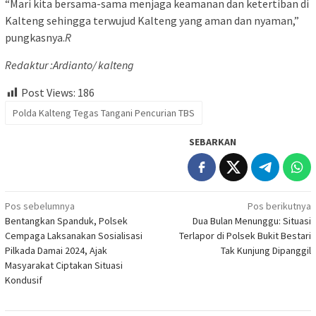
“Mari kita bersama-sama menjaga keamanan dan ketertiban di
Kalteng sehingga terwujud Kalteng yang aman dan nyaman,”
pungkasnya.
R
Redaktur :Ardianto/ kalteng
Post Views:
186
Polda Kalteng Tegas Tangani Pencurian TBS
SEBARKAN
Navigasi
Pos sebelumnya
Pos berikutnya
Bentangkan Spanduk, Polsek
Dua Bulan Menunggu: Situasi
pos
Cempaga Laksanakan Sosialisasi
Terlapor di Polsek Bukit Bestari
Pilkada Damai 2024, Ajak
Tak Kunjung Dipanggil
Masyarakat Ciptakan Situasi
Kondusif