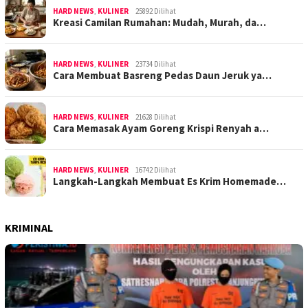
HARD NEWS
,
KULINER
25892 Dilihat
Kreasi Camilan Rumahan: Mudah, Murah, da…
HARD NEWS
,
KULINER
23734 Dilihat
Cara Membuat Basreng Pedas Daun Jeruk ya…
HARD NEWS
,
KULINER
21628 Dilihat
Cara Memasak Ayam Goreng Krispi Renyah a…
HARD NEWS
,
KULINER
16742 Dilihat
Langkah-Langkah Membuat Es Krim Homemade…
KRIMINAL