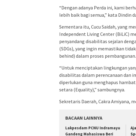
“Dengan adanya Perda ini, kami ber
lebih baik bagi semua,” kata Dindin
Sementara itu, Cucu Saidah, yang me
Independent Living Center (BiLiC) 
penyandang disabilitas sejalan den
(SDGs), yang ingin memastikan tidak
behind) dalam proses pembangunan.
“Untuk menciptakan lingkungan yang
disabilitas dalam perencanaan dan i
diperlukan guna menghapus hambata
setara (Equality),” sambungnya.
Sekretaris Daerah, Cakra Amiyana, me
BACAAN LAINNYA
Lakpesdam PCNU Indramayu
Aj
Gandeng Mahasiswa Beri
Sp