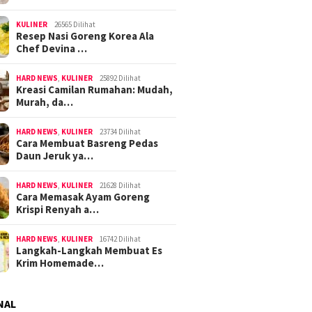
KULINER
26565 Dilihat
Resep Nasi Goreng Korea Ala
Chef Devina …
HARD NEWS
,
KULINER
25892 Dilihat
Kreasi Camilan Rumahan: Mudah,
Murah, da…
HARD NEWS
,
KULINER
23734 Dilihat
Cara Membuat Basreng Pedas
Daun Jeruk ya…
HARD NEWS
,
KULINER
21628 Dilihat
Cara Memasak Ayam Goreng
Krispi Renyah a…
HARD NEWS
,
KULINER
16742 Dilihat
Langkah-Langkah Membuat Es
Krim Homemade…
NAL