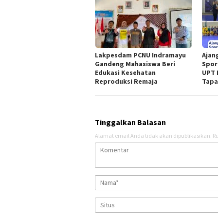
Lakpesdam PCNU Indramayu
Ajan
Gandeng Mahasiswa Beri
Spor
Edukasi Kesehatan
UPT 
Reproduksi Remaja
Tapa
Tinggalkan Balasan
Alamat email Anda tidak akan dipublikasikan.
Ru