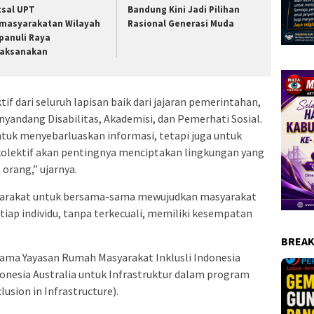
tsal UPT
Bandung Kini Jadi Pilihan
masyarakatan Wilayah
Rasional Generasi Muda
panuli Raya
laksanakan
if dari seluruh lapisan baik dari jajaran pemerintahan,
yandang Disabilitas, Akademisi, dan Pemerhati Sosial.
untuk menyebarluaskan informasi, tetapi juga untuk
olektif akan pentingnya menciptakan lingkungan yang
orang,” ujarnya.
arakat untuk bersama-sama mewujudkan masyarakat
etiap individu, tanpa terkecuali, memiliki kesempatan
BREAK
asama Yayasan Rumah Masyarakat Inklusli Indonesia
onesia Australia untuk Infrastruktur dalam program
lusion in Infrastructure).