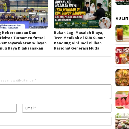
KULIN
g Kebersamaan Dan
Bukan Lagi Masalah Biaya,
tivitas Turnamen futsal
Tren Menikah di KUA Sumur
Pemasyarakatan Wilayah
Bandung Kini Jadi Pilihan
nuli Raya Dilaksanakan
Rasional Generasi Muda
as yang wajib ditandai
*