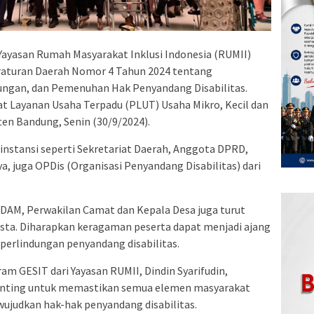
Yayasan Rumah Masyarakat Inklusi Indonesia (RUMII)
raturan Daerah Nomor 4 Tahun 2024 tentang
ngan, dan Pemenuhan Hak Penyandang Disabilitas.
sat Layanan Usaha Terpadu (PLUT) Usaha Mikro, Kecil dan
n Bandung, Senin (30/9/2024).
instansi seperti Sekretariat Daerah, Anggota DPRD,
ya, juga OPDis (Organisasi Penyandang Disabilitas) dari
DAM, Perwakilan Camat dan Kepala Desa juga turut
asta. Diharapkan keragaman peserta dapat menjadi ajang
perlindungan penyandang disabilitas.
m GESIT dari Yayasan RUMII, Dindin Syarifudin,
penting untuk memastikan semua elemen masyarakat
udkan hak-hak penyandang disabilitas.