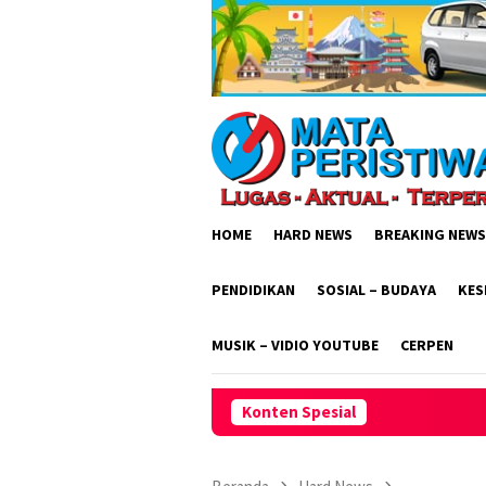
Loncat
ke
konten
HOME
HARD NEWS
BREAKING NEWS
PENDIDIKAN
SOSIAL – BUDAYA
KES
MUSIK – VIDIO YOUTUBE
CERPEN
Konten Spesial
Lakpesdam PCNU Indra