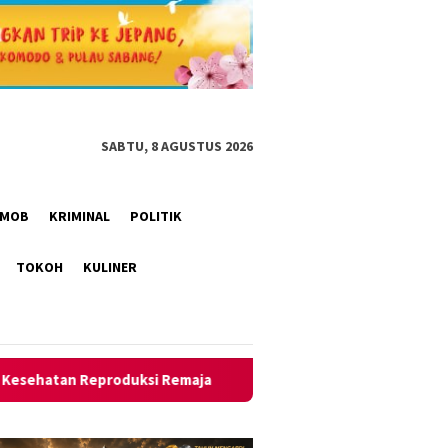
SABTU, 8 AGUSTUS 2026
RIMOB
KRIMINAL
POLITIK
TOKOH
KULINER
emaja
Polresta Bandung gerebek gudang miras di Pameung