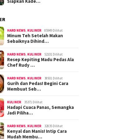
Siapkan Kade…
ER
HARD NEWS
,
KULINER
85949 Dilihat
Minum Teh Setelah Makan
Sebaiknya Dihind…
HARD NEWS
,
KULINER
52101 Dilihat
Resep Kepiting Madu Pedas Ala
Chef Rudy …
HARD NEWS
,
KULINER
38501 Dilihat
Gurih dan Pedas! Begini Cara
Membuat Seb…
KULINER
35371 Dilihat
Hadapi Cuaca Panas, Semangka
Jadi Piliha…
HARD NEWS
,
KULINER
32835 Dilihat
Kenyal dan Manis! Intip Cara
Mudah Membu…