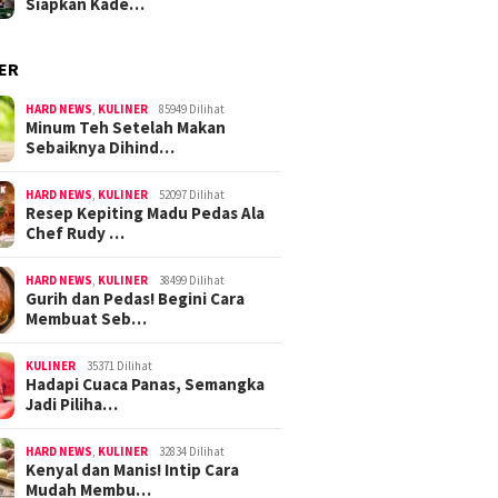
Siapkan Kade…
ER
HARD NEWS
,
KULINER
85949 Dilihat
Minum Teh Setelah Makan
Sebaiknya Dihind…
HARD NEWS
,
KULINER
52097 Dilihat
Resep Kepiting Madu Pedas Ala
Chef Rudy …
HARD NEWS
,
KULINER
38499 Dilihat
Gurih dan Pedas! Begini Cara
Membuat Seb…
KULINER
35371 Dilihat
Hadapi Cuaca Panas, Semangka
Jadi Piliha…
HARD NEWS
,
KULINER
32834 Dilihat
Kenyal dan Manis! Intip Cara
Mudah Membu…