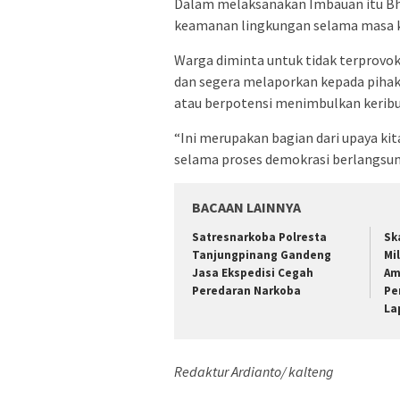
Dalam melaksanakan Imbauan itu B
keamanan lingkungan selama masa k
Warga diminta untuk tidak terprovok
dan segera melaporkan kepada piha
atau berpotensi menimbulkan keribu
“Ini merupakan bagian dari upaya ki
selama proses demokrasi berlangsung
BACAAN LAINNYA
Satresnarkoba Polresta
Sk
Tanjungpinang Gandeng
Mil
Jasa Ekspedisi Cegah
Am
Peredaran Narkoba
Pe
La
Redaktur Ardianto/ kalteng