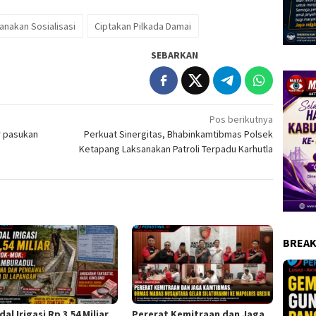
nakan Sosialisasi
Ciptakan Pilkada Damai
SEBARKAN
Pos berikutnya
r pasukan
Perkuat Sinergitas, Bhabinkamtibmas Polsek
Ketapang Laksanakan Patroli Terpadu Karhutla
BREAK
al Irigasi Rp 3,54 Miliar
Pererat Kemitraan dan Jaga