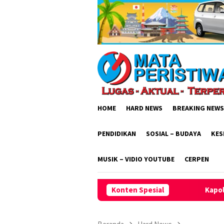
Loncat
ke
konten
HOME
HARD NEWS
BREAKING NEWS
PENDIDIKAN
SOSIAL – BUDAYA
KES
MUSIK – VIDIO YOUTUBE
CERPEN
Konten Spesial
Kapolres Kotim Pimpin L