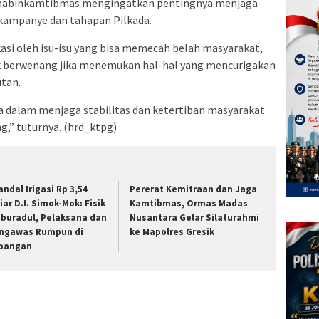
habinkamtibmas mengingatkan pentingnya menjaga
ampanye dan tahapan Pilkada.
asi oleh isu-isu yang bisa memecah belah masyarakat,
k berwenang jika menemukan hal-hal yang mencurigakan
tan.
ta dalam menjaga stabilitas dan ketertiban masyarakat
,” tuturnya. (hrd_ktpg)
andal Irigasi Rp 3,54
Pererat Kemitraan dan Jaga
iar D.I. Simok-Mok: Fisik
Kamtibmas, Ormas Madas
buradul, Pelaksana dan
Nusantara Gelar Silaturahmi
ngawas Rumpun di
ke Mapolres Gresik
pangan