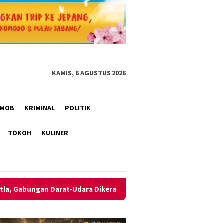
KAMIS, 6 AGUSTUS 2026
RIMOB
KRIMINAL
POLITIK
TOKOH
KULINER
-Udara Dikerahkan
Polres Kotim Ikuti Anev Capaian Kiner