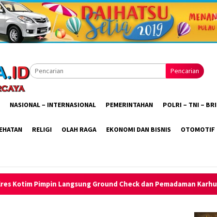
Pencarian
NASIONAL – INTERNASIONAL
PEMERINTAHAN
POLRI – TNI – B
EHATAN
RELIGI
OLAH RAGA
EKONOMI DAN BISNIS
OTOMOTIF
angsung Ground Check dan Pemadaman Karhutla, Gabungan Darat