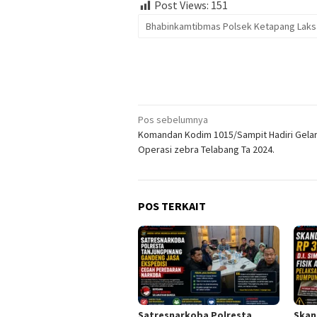
Post Views:
151
Bhabinkamtibmas Polsek Ketapang Laksa
Navigasi
Pos sebelumnya
Komandan Kodim 1015/Sampit Hadiri Gela
pos
Operasi zebra Telabang Ta 2024.
POS TERKAIT
Satresnarkoba Polresta
Skand