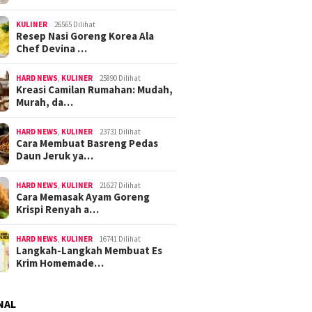
KULINER
26565 Dilihat
Resep Nasi Goreng Korea Ala
Chef Devina …
HARD NEWS
,
KULINER
25890 Dilihat
Kreasi Camilan Rumahan: Mudah,
Murah, da…
HARD NEWS
,
KULINER
23731 Dilihat
Cara Membuat Basreng Pedas
Daun Jeruk ya…
HARD NEWS
,
KULINER
21627 Dilihat
Cara Memasak Ayam Goreng
Krispi Renyah a…
HARD NEWS
,
KULINER
16741 Dilihat
Langkah-Langkah Membuat Es
Krim Homemade…
NAL