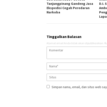
Tanjungpinang Gandeng Jasa
D.I. 
Ekspedisi Cegah Peredaran
Ambu
Narkoba
Peng
Lapa
Tinggalkan Balasan
Alamat email Anda tidak akan dipublikasikan.
Ru
Simpan nama, email, dan situs web say