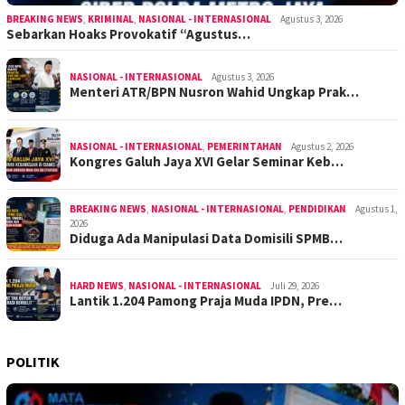
BREAKING NEWS
,
KRIMINAL
,
NASIONAL - INTERNASIONAL
Agustus 3, 2026
Sebarkan Hoaks Provokatif “Agustus…
NASIONAL - INTERNASIONAL
Agustus 3, 2026
Menteri ATR/BPN Nusron Wahid Ungkap Prak…
NASIONAL - INTERNASIONAL
,
PEMERINTAHAN
Agustus 2, 2026
Kongres Galuh Jaya XVI Gelar Seminar Keb…
BREAKING NEWS
,
NASIONAL - INTERNASIONAL
,
PENDIDIKAN
Agustus 1,
2026
Diduga Ada Manipulasi Data Domisili SPMB…
HARD NEWS
,
NASIONAL - INTERNASIONAL
Juli 29, 2026
Lantik 1.204 Pamong Praja Muda IPDN, Pre…
POLITIK