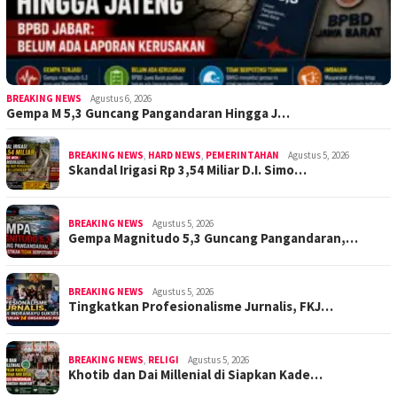
BREAKING NEWS
Agustus 6, 2026
Gempa M 5,3 Guncang Pangandaran Hingga J…
BREAKING NEWS
,
HARD NEWS
,
PEMERINTAHAN
Agustus 5, 2026
Skandal Irigasi Rp 3,54 Miliar D.I. Simo…
BREAKING NEWS
Agustus 5, 2026
Gempa Magnitudo 5,3 Guncang Pangandaran,…
BREAKING NEWS
Agustus 5, 2026
Tingkatkan Profesionalisme Jurnalis, FKJ…
BREAKING NEWS
,
RELIGI
Agustus 5, 2026
Khotib dan Dai Millenial di Siapkan Kade…