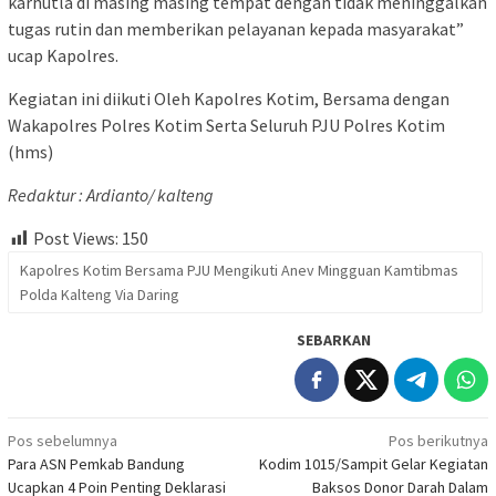
karhutla di masing masing tempat dengan tidak meninggalkan
tugas rutin dan memberikan pelayanan kepada masyarakat”
ucap Kapolres.
Kegiatan ini diikuti Oleh Kapolres Kotim, Bersama dengan
Wakapolres Polres Kotim Serta Seluruh PJU Polres Kotim
(hms)
Redaktur : Ardianto/ kalteng
Post Views:
150
Kapolres Kotim Bersama PJU Mengikuti Anev Mingguan Kamtibmas
Polda Kalteng Via Daring
SEBARKAN
Navigasi
Pos sebelumnya
Pos berikutnya
Para ASN Pemkab Bandung
Kodim 1015/Sampit Gelar Kegiatan
pos
Ucapkan 4 Poin Penting Deklarasi
Baksos Donor Darah Dalam