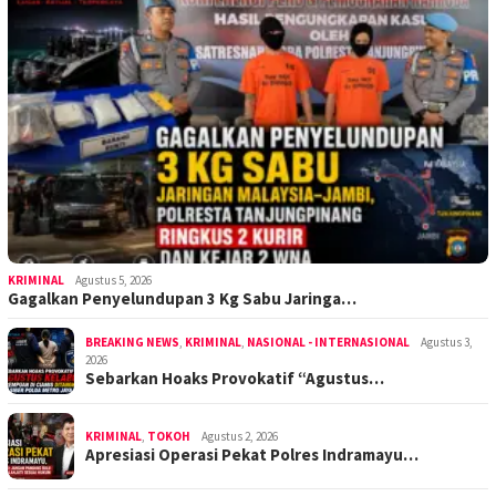
KRIMINAL
Agustus 5, 2026
Gagalkan Penyelundupan 3 Kg Sabu Jaringa…
BREAKING NEWS
,
KRIMINAL
,
NASIONAL - INTERNASIONAL
Agustus 3,
2026
Sebarkan Hoaks Provokatif “Agustus…
KRIMINAL
,
TOKOH
Agustus 2, 2026
Apresiasi Operasi Pekat Polres Indramayu…