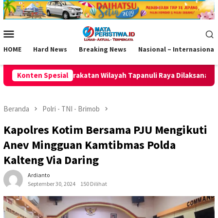
Loncat
ke
konten
Menu
Mobile
HOME
Hard News
Breaking News
Nasional – Internasional
layah Tapanuli Raya Dilaksanakan
Konten Spesial
Jaring Talenta Muda Us
Beranda
Polri - TNI - Brimob
Kapolres Kotim Bersama PJU Mengikuti
Anev Mingguan Kamtibmas Polda
Kalteng Via Daring
Ardianto
September 30, 2024
150 Dilihat