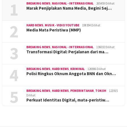
1
BREAKING NEWS
,
NASIONAL - INTERNASIONAL
265459 Dilihat
Marak Penjiplakan Nama Media, Begini Sej…
2
HARD NEWS
,
MUSIK - VIDIO YOUTUBE
198394 Dilihat
Media Mata Peristiwa (MMP)
3
BREAKING NEWS
,
NASIONAL - INTERNASIONAL
136032 Dilihat
Transformasi Digital: Perjalanan dari ma…
4
BREAKING NEWS
,
HARD NEWS
,
KRIMINAL
126906 Dilihat
Polisi Ringkus Oknum Anggota BNN dan Okn…
5
BREAKING NEWS
,
HARD NEWS
,
PEMERINTAHAN
,
TOKOH
121915
Dilihat
Perkuat Identitas Digital, mata-peristiw…