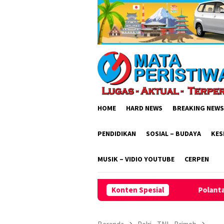
Loncat
ke
konten
HOME
HARD NEWS
BREAKING NEWS
PENDIDIKAN
SOSIAL – BUDAYA
KES
MUSIK – VIDIO YOUTUBE
CERPEN
Polantas Polsek Cileunyi Sigap At
Konten Spesial