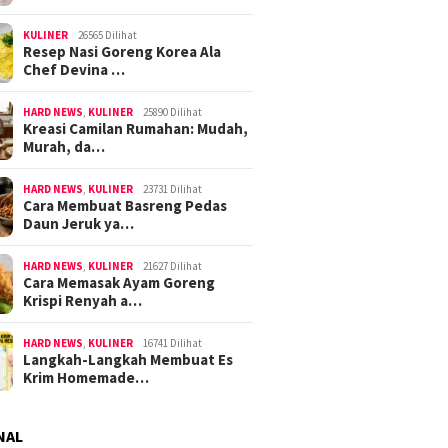
KULINER
26565 Dilihat
Resep Nasi Goreng Korea Ala
Chef Devina …
HARD NEWS
,
KULINER
25890 Dilihat
Kreasi Camilan Rumahan: Mudah,
Murah, da…
HARD NEWS
,
KULINER
23731 Dilihat
Cara Membuat Basreng Pedas
Daun Jeruk ya…
HARD NEWS
,
KULINER
21627 Dilihat
Cara Memasak Ayam Goreng
Krispi Renyah a…
HARD NEWS
,
KULINER
16741 Dilihat
Langkah-Langkah Membuat Es
Krim Homemade…
NAL