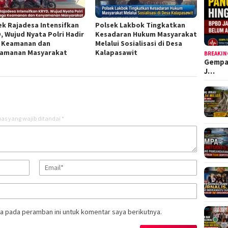
ek Rajadesa Intensifkan
Polsek Lakbok Tingkatkan
, Wujud Nyata Polri Hadir
Kesadaran Hukum Masyarakat
 Keamanan dan
Melalui Sosialisasi di Desa
amanan Masyarakat
Kalapasawit
BREAKIN
Gempa
J…
as yang wajib ditandai
*
a pada peramban ini untuk komentar saya berikutnya.