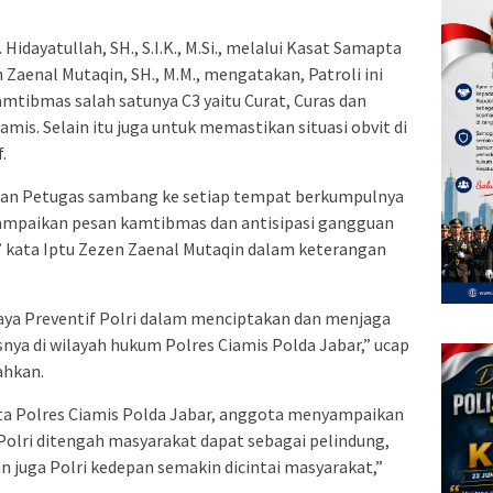
idayatullah, SH., S.I.K., M.Si., melalui Kasat Samapta
 Zaenal Mutaqin, SH., M.M., mengatakan, Patroli ini
mtibmas salah satunya C3 yaitu Curat, Curas dan
mis. Selain itu juga untuk memastikan situasi obvit di
.
jalan Petugas sambang ke setiap tempat berkumpulnya
yampaikan pesan kamtibmas dan antisipasi gangguan
,” kata Iptu Zezen Zaenal Mutaqin dalam keterangan
paya Preventif Polri dalam menciptakan dan menjaga
ya di wilayah hukum Polres Ciamis Polda Jabar,” ucap
ahkan.
a Polres Ciamis Polda Jabar, anggota menyampaikan
olri ditengah masyarakat dapat sebagai pelindung,
 juga Polri kedepan semakin dicintai masyarakat,”