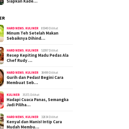
Siapkan Kade…
ER
HARD NEWS
,
KULINER
85949 Dilihat
Minum Teh Setelah Makan
Sebaiknya Dihind…
HARD NEWS
,
KULINER
52097 Dilihat
Resep Kepiting Madu Pedas Ala
Chef Rudy …
HARD NEWS
,
KULINER
38499 Dilihat
Gurih dan Pedas! Begini Cara
Membuat Seb…
KULINER
35371 Dilihat
Hadapi Cuaca Panas, Semangka
Jadi Piliha…
HARD NEWS
,
KULINER
32834 Dilihat
Kenyal dan Manis! Intip Cara
Mudah Membu…