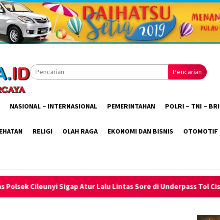
Pencarian
NASIONAL – INTERNASIONAL
PEMERINTAHAN
POLRI – TNI – B
EHATAN
RELIGI
OLAH RAGA
EKONOMI DAN BISNIS
OTOMOTIF
ur Lalu Lintas Sore di Underpass Tol Cisumdawu, Bantu Pejalan Ka