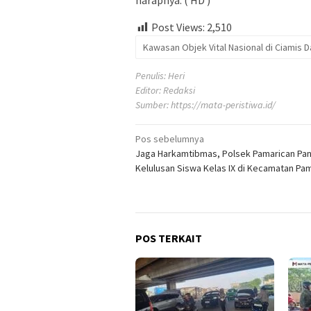
Post Views:
2,510
Kawasan Objek Vital Nasional di Ciamis 
Penulis: Heri
Editor: Redaksi
Sumber:
https://mata-peristiwa.id/
Navigasi
Pos sebelumnya
Jaga Harkamtibmas, Polsek Pamarican Pa
pos
Kelulusan Siswa Kelas IX di Kecamatan Pa
POS TERKAIT