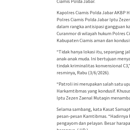
Ciamis Polda Jabar.
Kapolres Ciamis Polda Jabar AKBP H. H
Polres Ciamis Polda Jabar Iptu Zezen
dalam rangka antisipasi gangguan ka
Curanmor di wilayah hukum Polres Cia
Kabupaten Ciamis aman dan kondusif
“Tidak hanya lokasi itu, sepanjang 
anak-anak muda. Ini bertujuan men
tindak kriminalitas konvensional C3
resminya, Rabu (3/6/2026).
“Patroli ini merupakan salah satu u
Harkamtibmas yang kondusif. Khususn
Iptu Zezen Zaenal Mutaqin menamb
Selama sambang, kata Kasat Samapt
pesan-pesan Kamtibmas. “Hadirnya P
pengayom dan pelayan. Besar harapan
harapnya. ( HD )