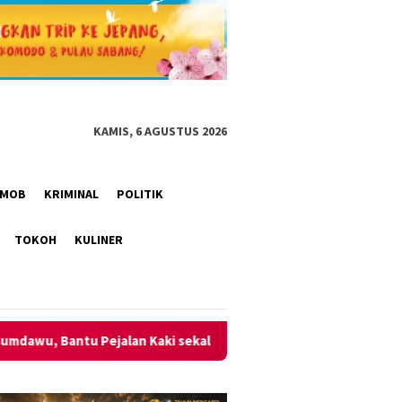
KAMIS, 6 AGUSTUS 2026
RIMOB
KRIMINAL
POLITIK
TOKOH
KULINER
ki sekaligus Urai Kepadatan
Satresnarkoba Polresta Tan