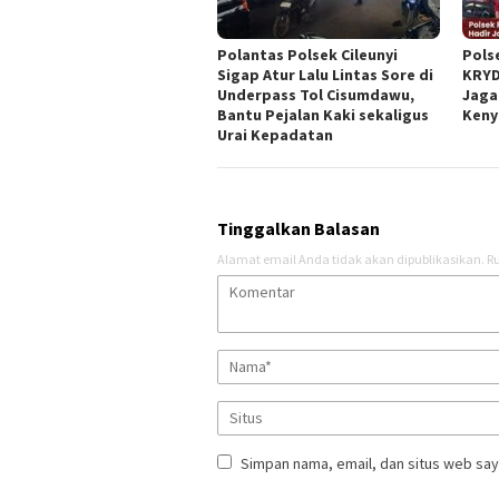
Polantas Polsek Cileunyi
Pols
Sigap Atur Lalu Lintas Sore di
KRYD
Underpass Tol Cisumdawu,
Jaga
Bantu Pejalan Kaki sekaligus
Keny
Urai Kepadatan
Tinggalkan Balasan
Alamat email Anda tidak akan dipublikasikan.
Ru
Simpan nama, email, dan situs web say