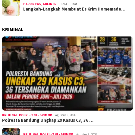
HARD NEWS
,
KULINER
16744 Dilihat
Langkah-Langkah Membuat Es Krim Homemade…
KRIMINAL
KRIMINAL
,
POLRI - TNI - BRIMOB
Agustus 8, 2026
Polresta Bandung Ungkap 29 Kasus C3, 36 …
KRIMINAL
,
POLRI - TNI - BRIMOB
Agustus 8, 2026