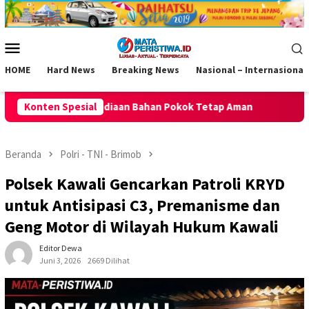
Loncat
ke
konten
Menu
Mobile
HOME
Hard News
Breaking News
Nasional – Internasional
an Pokok Tetap Aman
Konten Spesial
Polsek Kawali Pastikan Jalan Sehat H
Beranda
Polri - TNI - Brimob
Polsek Kawali Gencarkan Patroli KRYD
untuk Antisipasi C3, Premanisme dan
Geng Motor di Wilayah Hukum Kawali
Editor Dewa
Juni 3, 2026
2669 Dilihat