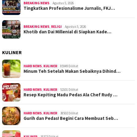
BREAKING NEWS
Agustus 5, 2026
Tingkatkan Profesionalisme Jurnalis, FKJ…
BREAKING NEWS
,
RELIGI
Agustus 5, 2026
Khotib dan Dai Millenial di Siapkan Kade…
KULINER
HARD NEWS
,
KULINER
85949 Dilihat
Minum Teh Setelah Makan Sebaiknya Dihind…
HARD NEWS
,
KULINER
52101 Dilihat
Resep Kepiting Madu Pedas Ala Chef Rudy …
HARD NEWS
,
KULINER
38502 Dilihat
Gurih dan Pedas! Begini Cara Membuat Seb…
KULINER
35373 Dilihat