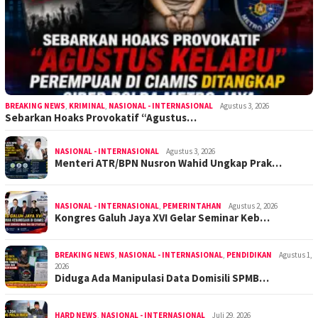
BREAKING NEWS
,
KRIMINAL
,
NASIONAL - INTERNASIONAL
Agustus 3, 2026
Sebarkan Hoaks Provokatif “Agustus…
NASIONAL - INTERNASIONAL
Agustus 3, 2026
Menteri ATR/BPN Nusron Wahid Ungkap Prak…
NASIONAL - INTERNASIONAL
,
PEMERINTAHAN
Agustus 2, 2026
Kongres Galuh Jaya XVI Gelar Seminar Keb…
BREAKING NEWS
,
NASIONAL - INTERNASIONAL
,
PENDIDIKAN
Agustus 1,
2026
Diduga Ada Manipulasi Data Domisili SPMB…
HARD NEWS
,
NASIONAL - INTERNASIONAL
Juli 29, 2026