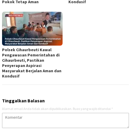
Pokok Tetap Aman
Kondusif
Polsek Cihaurbeuti Kawal
Pengawasan Pemerintahan di
Cihaurbeuti, Pastikan
Penyerapan Aspirasi
Masyarakat Berjalan Aman dan
Kondusif
Tinggalkan Balasan
Alamat email Anda tidak akan dipublikasikan.
Ruas yang wajib ditandai
*