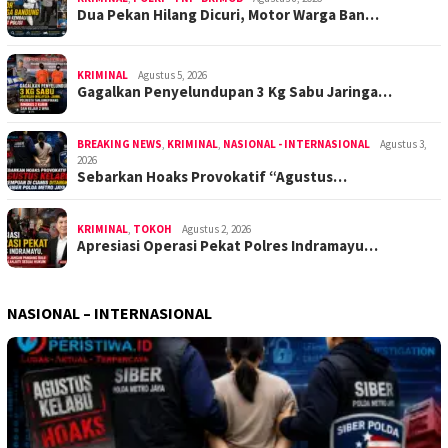
Dua Pekan Hilang Dicuri, Motor Warga Ban…
KRIMINAL
Agustus 5, 2026
Gagalkan Penyelundupan 3 Kg Sabu Jaringa…
BREAKING NEWS
,
KRIMINAL
,
NASIONAL - INTERNASIONAL
Agustus 3,
2026
Sebarkan Hoaks Provokatif “Agustus…
KRIMINAL
,
TOKOH
Agustus 2, 2026
Apresiasi Operasi Pekat Polres Indramayu…
NASIONAL – INTERNASIONAL