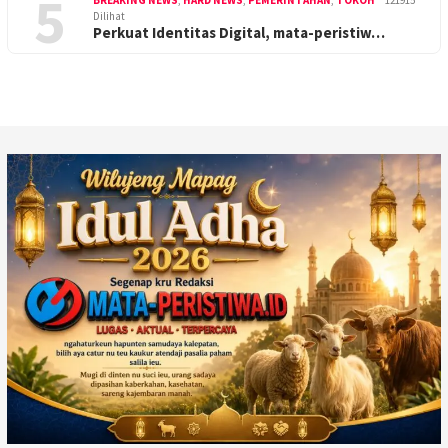
5
BREAKING NEWS
,
HARD NEWS
,
PEMERINTAHAN
,
TOKOH
121915
Dilihat
Perkuat Identitas Digital, mata-peristiw…