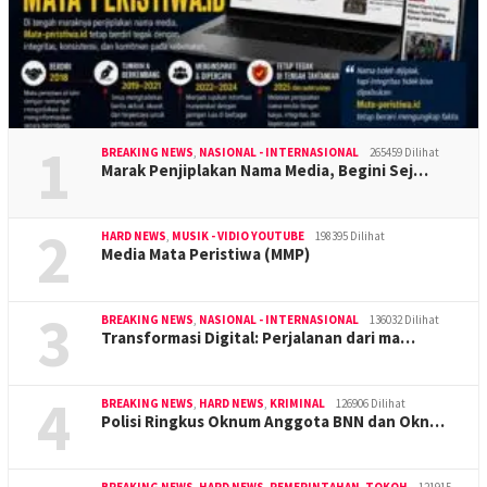
1
BREAKING NEWS
,
NASIONAL - INTERNASIONAL
265459 Dilihat
Marak Penjiplakan Nama Media, Begini Sej…
2
HARD NEWS
,
MUSIK - VIDIO YOUTUBE
198395 Dilihat
Media Mata Peristiwa (MMP)
3
BREAKING NEWS
,
NASIONAL - INTERNASIONAL
136032 Dilihat
Transformasi Digital: Perjalanan dari ma…
4
BREAKING NEWS
,
HARD NEWS
,
KRIMINAL
126906 Dilihat
Polisi Ringkus Oknum Anggota BNN dan Okn…