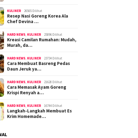
KULINER
26565 Dilihat
Resep Nasi Goreng Korea Ala
Chef Devina …
HARD NEWS
,
KULINER
25896 Dilihat
Kreasi Camilan Rumahan: Mudah,
Murah, da…
HARD NEWS
,
KULINER
23734 Dilihat
Cara Membuat Basreng Pedas
Daun Jeruk ya…
HARD NEWS
,
KULINER
21628 Dilihat
Cara Memasak Ayam Goreng
Krispi Renyah a…
HARD NEWS
,
KULINER
16744 Dilihat
Langkah-Langkah Membuat Es
Krim Homemade…
NAL