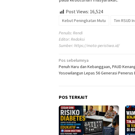
Post Views:
16,524
Kebut Peningkatan Mutu
Tim RSUD In
Penulis: Rendi
Editor: Redaksi
Sumber:
https://mata-peristiwa.id/
Navigasi
Pos sebelumnya
Penuh Haru dan Kebanggaan, PAUD Kenan
pos
Yosowilangun Lepas 56 Generasi Penerus
POS TERKAIT