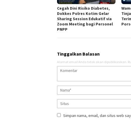
Cegah Dini Risiko Diabetes,
Wame
Dokkes Polres Kotim Gelar
Tinj
Sharing Session Edukatif via
Teri
Zoom Meeting bagi Personel
Pors
PNPP
Tinggalkan Balasan
Alamat email Anda tidak akan dipublikasikan.
Ru
Simpan nama, email, dan situs web say