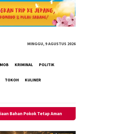
MINGGU, 9 AGUSTUS 2026
RIMOB
KRIMINAL
POLITIK
TOKOH
KULINER
man
Polsek Kawali Pastikan Jalan Sehat HUT RI ke-81 di D