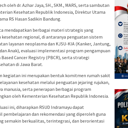
ch oleh dr. Azhar Jaya, SH., SKM., MARS, serta sambutan
nterian Kesehatan Republik Indonesia, Direktur Utama
tama RS Hasan Sadikin Bandung.
ta mendapatkan berbagai materi strategis yang
 kesehatan regional, di antaranya penguatan sistem
atan layanan neoplasma dan KJSU-KIA (Kanker, Jantung,
u dan Anak), evaluasi implementasi program pengampuan
Based Cancer Registry (PBCR), serta strategi
ehatan di Jawa Barat.
m kegiatan ini merupakan bentuk komitmen rumah sakit
elayanan kesehatan melalui penguatan jejaring rujukan,
a manusia, serta penerapan berbagai program
ngkan oleh Kementerian Kesehatan Republik Indonesia.
luasi ini, diharapkan RSUD Indramayu dapat
l pembelajaran dan rekomendasi yang diperoleh guna
semakin berkualitas, terintegrasi, dan berorientasi