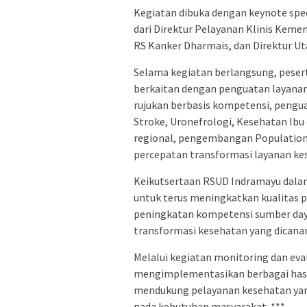
Kegiatan dibuka dengan keynote spee
dari Direktur Pelayanan Klinis Keme
RS Kanker Dharmais, dan Direktur U
Selama kegiatan berlangsung, peser
berkaitan dengan penguatan layanan
rujukan berbasis kompetensi, pengu
Stroke, Uronefrologi, Kesehatan Ib
regional, pengembangan Population 
percepatan transformasi layanan kes
Keikutsertaan RSUD Indramayu dala
untuk terus meningkatkan kualitas p
peningkatan kompetensi sumber day
transformasi kesehatan yang dicana
Melalui kegiatan monitoring dan eva
mengimplementasikan berbagai hasi
mendukung pelayanan kesehatan yang 
pada kebutuhan masyarakat. ***