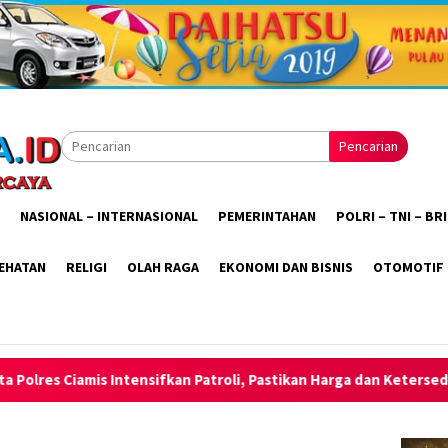
Pencarian
NASIONAL – INTERNASIONAL
PEMERINTAHAN
POLRI – TNI – B
EHATAN
RELIGI
OLAH RAGA
EKONOMI DAN BISNIS
OTOMOTIF
n Patroli, Pastikan Harga dan Ketersediaan Bahan Pokok Tetap A