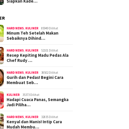
Siapkan Kade…
ER
HARD NEWS
,
KULINER
85949 Dilihat
Minum Teh Setelah Makan
Sebaiknya Dihind…
HARD NEWS
,
KULINER
52101 Dilihat
Resep Kepiting Madu Pedas Ala
Chef Rudy …
HARD NEWS
,
KULINER
38502 Dilihat
Gurih dan Pedas! Begini Cara
Membuat Seb…
KULINER
35373 Dilihat
Hadapi Cuaca Panas, Semangka
Jadi Piliha…
HARD NEWS
,
KULINER
32835 Dilihat
Kenyal dan Manis! Intip Cara
Mudah Membu…