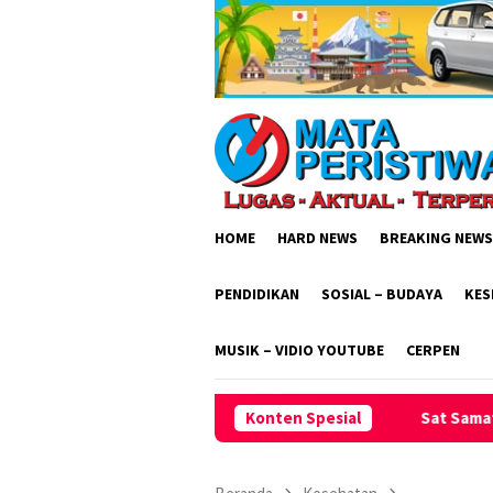
Loncat
ke
konten
HOME
HARD NEWS
BREAKING NEWS
PENDIDIKAN
SOSIAL – BUDAYA
KES
MUSIK – VIDIO YOUTUBE
CERPEN
Sat Samata Polres Ciamis Intensifka
Konten Spesial