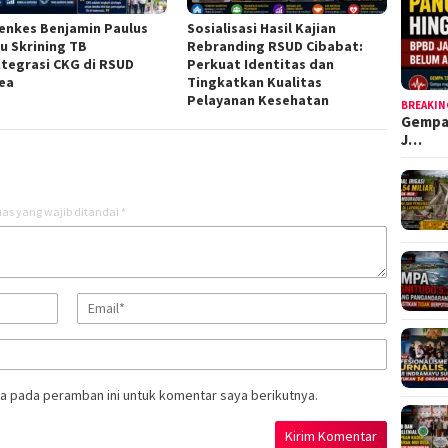
nkes Benjamin Paulus
Sosialisasi Hasil Kajian
au Skrining TB
Rebranding RSUD Cibabat:
ntegrasi CKG di RSUD
Perkuat Identitas dan
ea
Tingkatkan Kualitas
Pelayanan Kesehatan
BREAKIN
Gempa
J…
as yang wajib ditandai
*
a pada peramban ini untuk komentar saya berikutnya.