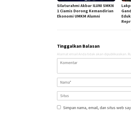
Silaturahmi Akbar ILUNI SMKN
Lakp
1 Ciamis Dorong Kemandirian
Gand
Ekonomi UMKM Alumni
Eduk
Repr
Tinggalkan Balasan
Alamat email Anda tidak akan dipublikasikan.
Ru
Simpan nama, email, dan situs web say