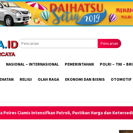
Pencarian
NASIONAL – INTERNASIONAL
PEMERINTAHAN
POLRI – TNI – B
EHATAN
RELIGI
OLAH RAGA
EKONOMI DAN BISNIS
OTOMOTIF
 Patroli, Pastikan Harga dan Ketersediaan Bahan Pokok Tetap Am