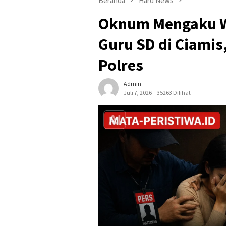
Beranda
Hard News
Oknum Mengaku W
Guru SD di Ciamis
Polres
Admin
Juli 7, 2026
35263 Dilihat