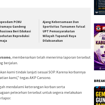
kpesdam PCNU
Ajang Kebersamaan Dan
dramayu Gandeng
Sportivitas Turnamen futsal
hasiswa Beri Edukasi
UPT Pemasyarakatan
sehatan Reproduksi
Wilayah Tapanuli Raya
maja
Dilaksanakan
arsono
, membenarkan telah menerima laporan tersebut
g berjalan.
kan kami tindak lanjuti sesuai SOP. Karena korbannya
atian kami,” tegas AKP Carsono.
BREAK
engah mendalami keterangan korban serta
ugaan pelecehan tersebut untuk segera melakukan
rlapor.