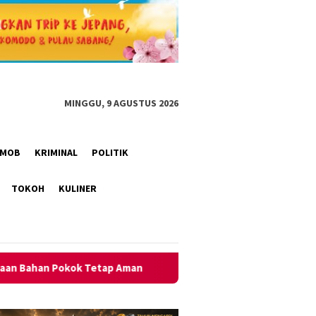
MINGGU, 9 AGUSTUS 2026
RIMOB
KRIMINAL
POLITIK
TOKOH
KULINER
an
Polsek Kawali Pastikan Jalan Sehat HUT RI ke-81 di De