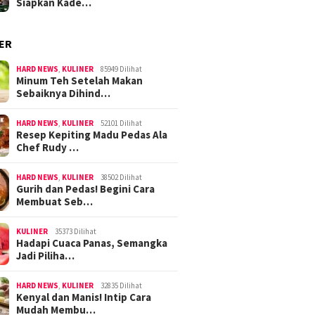
Siapkan Kade…
ER
HARD NEWS
,
KULINER
85949 Dilihat
Minum Teh Setelah Makan
Sebaiknya Dihind…
HARD NEWS
,
KULINER
52101 Dilihat
Resep Kepiting Madu Pedas Ala
Chef Rudy …
HARD NEWS
,
KULINER
38502 Dilihat
Gurih dan Pedas! Begini Cara
Membuat Seb…
KULINER
35373 Dilihat
Hadapi Cuaca Panas, Semangka
Jadi Piliha…
HARD NEWS
,
KULINER
32835 Dilihat
Kenyal dan Manis! Intip Cara
Mudah Membu…