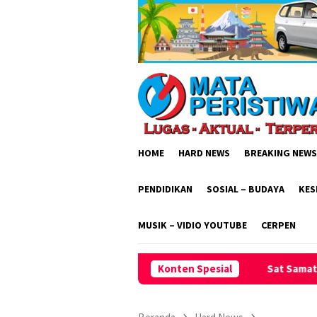
Loncat
ke
konten
HOME
HARD NEWS
BREAKING NEWS
PENDIDIKAN
SOSIAL – BUDAYA
KES
MUSIK – VIDIO YOUTUBE
CERPEN
Sat Samata Polres Ciamis Intensifkan
Konten Spesial