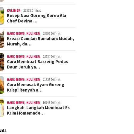
KULINER
26565 Dilihat
Resep Nasi Goreng Korea Ala
Chef Devina …
HARD NEWS
,
KULINER
25896 Dilihat
Kreasi Camilan Rumahan: Mudah,
Murah, da…
HARD NEWS
,
KULINER
23734 Dilihat
Cara Membuat Basreng Pedas
Daun Jeruk ya…
HARD NEWS
,
KULINER
21628 Dilihat
Cara Memasak Ayam Goreng
Krispi Renyah a…
HARD NEWS
,
KULINER
16743 Dilihat
Langkah-Langkah Membuat Es
Krim Homemade…
NAL