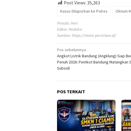
Post Views:
35,263
Kasus Dilaporkan ke Polres
Oknum Me
Penulis: Heri
Editor: Redaksi
Sumber:
https://mata-peristiwa.id/
Navigasi
Pos sebelumnya
Angkot Listrik Bandung (Angklung) Siap Be
pos
Penuh 2026: Pemkot Bandung Matangkan
Subsidi
POS TERKAIT