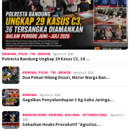
KRIMINAL
,
POLRI - TNI - BRIMOB
Agustus 8, 2026
Polresta Bandung Ungkap 29 Kasus C3, 36 …
KRIMINAL
,
POLRI - TNI - BRIMOB
Agustus 8, 2026
Dua Pekan Hilang Dicuri, Motor Warga Ban…
KRIMINAL
Agustus 5, 2026
Gagalkan Penyelundupan 3 Kg Sabu Jaringa…
BREAKING NEWS
,
KRIMINAL
,
NASIONAL - INTERNASIONAL
Agustus 3,
2026
Sebarkan Hoaks Provokatif “Agustus…