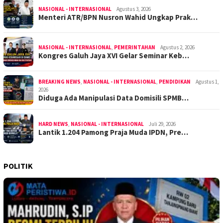
NASIONAL - INTERNASIONAL
Agustus 3, 2026
Menteri ATR/BPN Nusron Wahid Ungkap Prak…
NASIONAL - INTERNASIONAL
,
PEMERINTAHAN
Agustus 2, 2026
Kongres Galuh Jaya XVI Gelar Seminar Keb…
BREAKING NEWS
,
NASIONAL - INTERNASIONAL
,
PENDIDIKAN
Agustus 1,
2026
Diduga Ada Manipulasi Data Domisili SPMB…
HARD NEWS
,
NASIONAL - INTERNASIONAL
Juli 29, 2026
Lantik 1.204 Pamong Praja Muda IPDN, Pre…
POLITIK