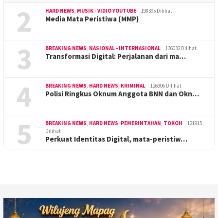
2
HARD NEWS
,
MUSIK - VIDIO YOUTUBE
198395 Dilihat
Media Mata Peristiwa (MMP)
3
BREAKING NEWS
,
NASIONAL - INTERNASIONAL
136032 Dilihat
Transformasi Digital: Perjalanan dari ma…
4
BREAKING NEWS
,
HARD NEWS
,
KRIMINAL
126906 Dilihat
Polisi Ringkus Oknum Anggota BNN dan Okn…
5
BREAKING NEWS
,
HARD NEWS
,
PEMERINTAHAN
,
TOKOH
121915
Dilihat
Perkuat Identitas Digital, mata-peristiw…