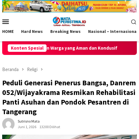
Loncat
ke
konten
Menu
Mobile
HOME
Hard News
Breaking News
Nasional – Internasional
yang Aman dan Kondusif
Konten Spesial
Polsek Kawali Intensifkan Patroli
Beranda
Religi
Peduli Generasi Penerus Bangsa, Danrem
052/Wijayakrama Resmikan Rehabilitasi
Panti Asuhan dan Pondok Pesantren di
Tangerang
Sutrisno Mata
Juni 1, 2026
13200 Dilihat