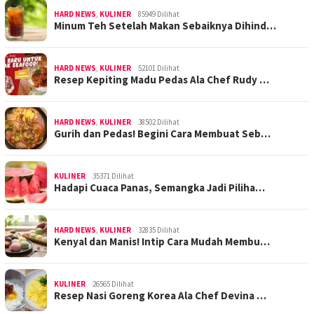
HARD NEWS
,
KULINER
85949 Dilihat
Minum Teh Setelah Makan Sebaiknya Dihind…
HARD NEWS
,
KULINER
52101 Dilihat
Resep Kepiting Madu Pedas Ala Chef Rudy …
HARD NEWS
,
KULINER
38502 Dilihat
Gurih dan Pedas! Begini Cara Membuat Seb…
KULINER
35371 Dilihat
Hadapi Cuaca Panas, Semangka Jadi Piliha…
HARD NEWS
,
KULINER
32835 Dilihat
Kenyal dan Manis! Intip Cara Mudah Membu…
KULINER
26565 Dilihat
Resep Nasi Goreng Korea Ala Chef Devina …