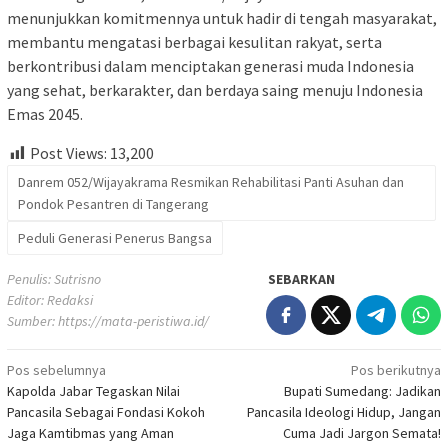
menunjukkan komitmennya untuk hadir di tengah masyarakat,
membantu mengatasi berbagai kesulitan rakyat, serta
berkontribusi dalam menciptakan generasi muda Indonesia
yang sehat, berkarakter, dan berdaya saing menuju Indonesia
Emas 2045.
Post Views:
13,200
Danrem 052/Wijayakrama Resmikan Rehabilitasi Panti Asuhan dan
Pondok Pesantren di Tangerang
Peduli Generasi Penerus Bangsa
Penulis: Sutrisno
SEBARKAN
Editor: Redaksi
Sumber:
https://mata-peristiwa.id/
Navigasi
Pos sebelumnya
Pos berikutnya
Kapolda Jabar Tegaskan Nilai
Bupati Sumedang: Jadikan
pos
Pancasila Sebagai Fondasi Kokoh
Pancasila Ideologi Hidup, Jangan
Jaga Kamtibmas yang Aman
Cuma Jadi Jargon Semata!