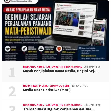
1
BREAKING NEWS
,
NASIONAL - INTERNASIONAL
265459 Dilihat
Marak Penjiplakan Nama Media, Begini Sej…
2
HARD NEWS
,
MUSIK - VIDIO YOUTUBE
198394 Dilihat
Media Mata Peristiwa (MMP)
3
BREAKING NEWS
,
NASIONAL - INTERNASIONAL
136032 Dilihat
Transformasi Digital: Perjalanan dari ma…