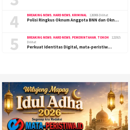
4
BREAKING NEWS
,
HARD NEWS
,
KRIMINAL
126906 Dilihat
Polisi Ringkus Oknum Anggota BNN dan Okn…
5
BREAKING NEWS
,
HARD NEWS
,
PEMERINTAHAN
,
TOKOH
121915
Dilihat
Perkuat Identitas Digital, mata-peristiw…