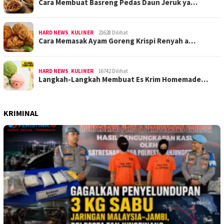
Cara Membuat Basreng Pedas Daun Jeruk ya…
HARD NEWS
,
KULINER
21628 Dilihat
Cara Memasak Ayam Goreng Krispi Renyah a…
HARD NEWS
,
KULINER
16742 Dilihat
Langkah-Langkah Membuat Es Krim Homemade…
KRIMINAL