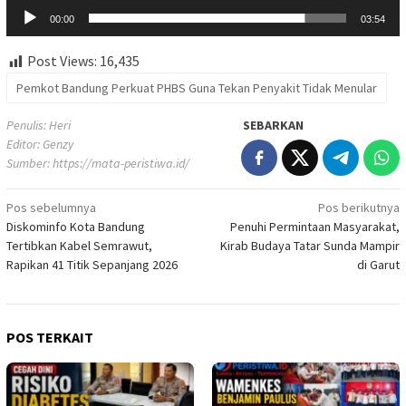
Audio
00:00
03:54
Post Views:
16,435
Pemkot Bandung Perkuat PHBS Guna Tekan Penyakit Tidak Menular
Penulis: Heri
SEBARKAN
Editor: Genzy
Sumber:
https://mata-peristiwa.id/
Navigasi
Pos sebelumnya
Pos berikutnya
Diskominfo Kota Bandung
Penuhi Permintaan Masyarakat,
pos
Tertibkan Kabel Semrawut,
Kirab Budaya Tatar Sunda Mampir
Rapikan 41 Titik Sepanjang 2026
di Garut
POS TERKAIT