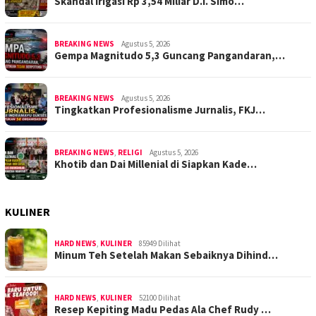
Skandal Irigasi Rp 3,54 Miliar D.I. Simo…
BREAKING NEWS
Agustus 5, 2026
Gempa Magnitudo 5,3 Guncang Pangandaran,…
BREAKING NEWS
Agustus 5, 2026
Tingkatkan Profesionalisme Jurnalis, FKJ…
BREAKING NEWS
,
RELIGI
Agustus 5, 2026
Khotib dan Dai Millenial di Siapkan Kade…
KULINER
HARD NEWS
,
KULINER
85949 Dilihat
Minum Teh Setelah Makan Sebaiknya Dihind…
HARD NEWS
,
KULINER
52100 Dilihat
Resep Kepiting Madu Pedas Ala Chef Rudy …