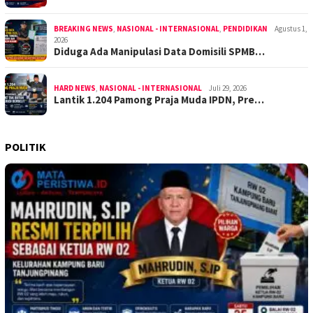
BREAKING NEWS
,
NASIONAL - INTERNASIONAL
,
PENDIDIKAN
Agustus 1,
2026
Diduga Ada Manipulasi Data Domisili SPMB…
HARD NEWS
,
NASIONAL - INTERNASIONAL
Juli 29, 2026
Lantik 1.204 Pamong Praja Muda IPDN, Pre…
POLITIK