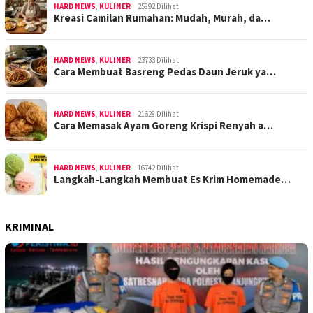
HARD NEWS
,
KULINER
25892 Dilihat
Kreasi Camilan Rumahan: Mudah, Murah, da…
HARD NEWS
,
KULINER
23733 Dilihat
Cara Membuat Basreng Pedas Daun Jeruk ya…
HARD NEWS
,
KULINER
21628 Dilihat
Cara Memasak Ayam Goreng Krispi Renyah a…
HARD NEWS
,
KULINER
16742 Dilihat
Langkah-Langkah Membuat Es Krim Homemade…
KRIMINAL