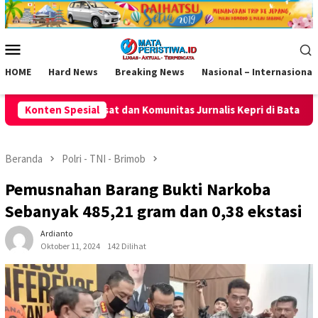
Loncat
ke
konten
Menu
Mobile
HOME
Hard News
Breaking News
Nasional – Internasional
munitas Jurnalis Kepri di Batam
Konten Spesial
Dishub Gresik Tegas! Tr
Beranda
Polri - TNI - Brimob
Pemusnahan Barang Bukti Narkoba
Sebanyak 485,21 gram dan 0,38 ekstasi
Ardianto
Oktober 11, 2024
142 Dilihat