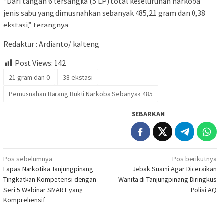
“Dari tangan 6 tersangka (5 LP) total keseluruhan narkoba
jenis sabu yang dimusnahkan sebanyak 485,21 gram dan 0,38
ekstasi,” terangnya.
Redaktur : Ardianto/ kalteng
Post Views:
142
21 gram dan 0
38 ekstasi
Pemusnahan Barang Bukti Narkoba Sebanyak 485
SEBARKAN
Navigasi
Pos sebelumnya
Pos berikutnya
Lapas Narkotika Tanjungpinang
Jebak Suami Agar Diceraikan
pos
Tingkatkan Kompetensi dengan
Wanita di Tanjungpinang Diringkus
Seri 5 Webinar SMART yang
Polisi AQ
Komprehensif