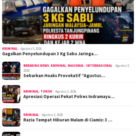
KRIMINAL
Agustus 5, 2026
Gagalkan Penyelundupan 3 Kg Sabu Jaringa…
BREAKING NEWS
,
KRIMINAL
,
NASIONAL - INTERNASIONAL
Agustus 3,
2026
Sebarkan Hoaks Provokatif “Agustus…
KRIMINAL
,
TOKOH
Agustus 2, 2026
Apresiasi Operasi Pekat Polres Indramayu…
KRIMINAL
Agustus 2, 2026
Razia Tempat Hiburan Malam di Ciamis: 3 …