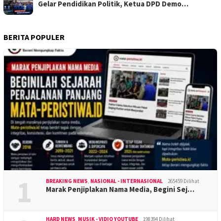
Gelar Pendidikan Politik, Ketua DPD Demo…
BERITA POPULER
1
BREAKING NEWS
,
NASIONAL - INTERNASIONAL
265459 Dilihat
Marak Penjiplakan Nama Media, Begini Sej…
HARD NEWS
,
MUSIK - VIDIO YOUTUBE
198394 Dilihat