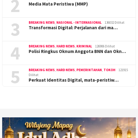
2
Media Mata Peristiwa (MMP)
3
BREAKING NEWS
,
NASIONAL - INTERNASIONAL
136032 Dilihat
Transformasi Digital: Perjalanan dari ma…
4
BREAKING NEWS
,
HARD NEWS
,
KRIMINAL
126906 Dilihat
Polisi Ringkus Oknum Anggota BNN dan Okn…
5
BREAKING NEWS
,
HARD NEWS
,
PEMERINTAHAN
,
TOKOH
121915
Dilihat
Perkuat Identitas Digital, mata-peristiw…