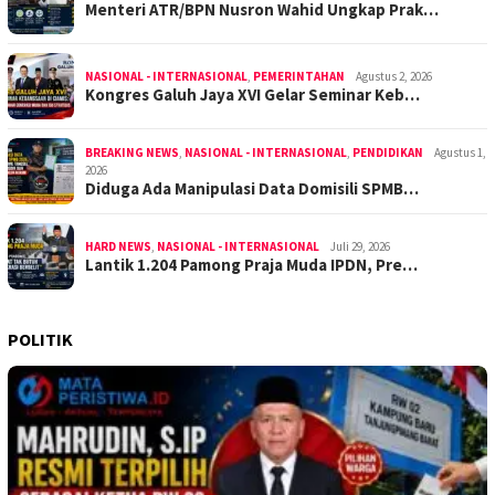
Menteri ATR/BPN Nusron Wahid Ungkap Prak…
NASIONAL - INTERNASIONAL
,
PEMERINTAHAN
Agustus 2, 2026
Kongres Galuh Jaya XVI Gelar Seminar Keb…
BREAKING NEWS
,
NASIONAL - INTERNASIONAL
,
PENDIDIKAN
Agustus 1,
2026
Diduga Ada Manipulasi Data Domisili SPMB…
HARD NEWS
,
NASIONAL - INTERNASIONAL
Juli 29, 2026
Lantik 1.204 Pamong Praja Muda IPDN, Pre…
POLITIK