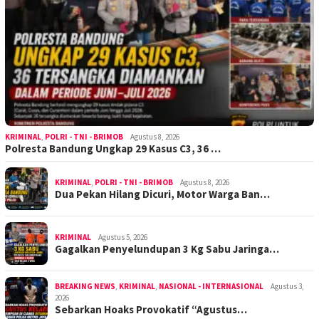
KRIMINAL
,
POLRI - TNI - BRIMOB
Agustus 8, 2026
Polresta Bandung Ungkap 29 Kasus C3, 36 …
KRIMINAL
,
POLRI - TNI - BRIMOB
Agustus 8, 2026
Dua Pekan Hilang Dicuri, Motor Warga Ban…
KRIMINAL
Agustus 5, 2026
Gagalkan Penyelundupan 3 Kg Sabu Jaringa…
BREAKING NEWS
,
KRIMINAL
,
NASIONAL - INTERNASIONAL
Agustus 3,
2026
Sebarkan Hoaks Provokatif “Agustus…