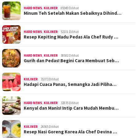
HARD NEWS
,
KULINER
85949 Dilihat
Minum Teh Setelah Makan Sebaiknya Dihind…
HARD NEWS
,
KULINER
52101 Dilihat
Resep Kepiting Madu Pedas Ala Chef Rudy …
HARD NEWS
,
KULINER
38502 Dilihat
Gurih dan Pedas! Begini Cara Membuat Seb…
KULINER
35373 Dilihat
Hadapi Cuaca Panas, Semangka Jadi Piliha…
HARD NEWS
,
KULINER
32835 Dilihat
Kenyal dan Manis! Intip Cara Mudah Membu…
KULINER
26565 Dilihat
Resep Nasi Goreng Korea Ala Chef Devina …