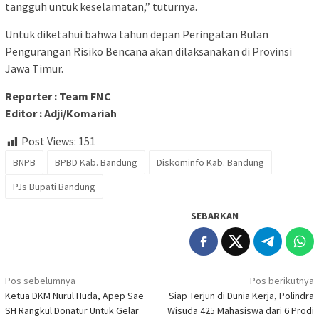
tangguh untuk keselamatan,” tuturnya.
Untuk diketahui bahwa tahun depan Peringatan Bulan
Pengurangan Risiko Bencana akan dilaksanakan di Provinsi
Jawa Timur.
Reporter : Team FNC
Editor : Adji/Komariah
Post Views:
151
BNPB
BPBD Kab. Bandung
Diskominfo Kab. Bandung
PJs Bupati Bandung
SEBARKAN
Navigasi
Pos sebelumnya
Pos berikutnya
Ketua DKM Nurul Huda, Apep Sae
Siap Terjun di Dunia Kerja, Polindra
pos
SH Rangkul Donatur Untuk Gelar
Wisuda 425 Mahasiswa dari 6 Prodi