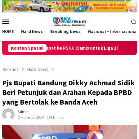
Loncat
ke
konten
Menu
Mobile
HOME
Hard News
Breaking News
Nasional – Internasional
e PSGC Ciamis untuk Liga 2?
Konten Spesial
Raih Predikat Sangat Baik, PP
Beranda
Hard News
Pjs Bupati Bandung Dikky Achmad Sidik
Beri Petunjuk dan Arahan Kepada BPBD
yang Bertolak ke Banda Aceh
Admin
Oktober 13, 2024
151 Dilihat