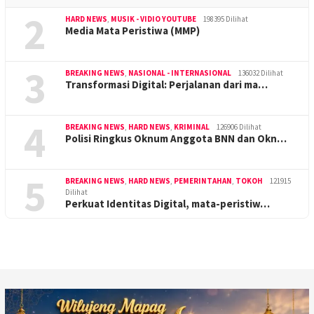
2
HARD NEWS
,
MUSIK - VIDIO YOUTUBE
198395 Dilihat
Media Mata Peristiwa (MMP)
3
BREAKING NEWS
,
NASIONAL - INTERNASIONAL
136032 Dilihat
Transformasi Digital: Perjalanan dari ma…
4
BREAKING NEWS
,
HARD NEWS
,
KRIMINAL
126906 Dilihat
Polisi Ringkus Oknum Anggota BNN dan Okn…
5
BREAKING NEWS
,
HARD NEWS
,
PEMERINTAHAN
,
TOKOH
121915
Dilihat
Perkuat Identitas Digital, mata-peristiw…