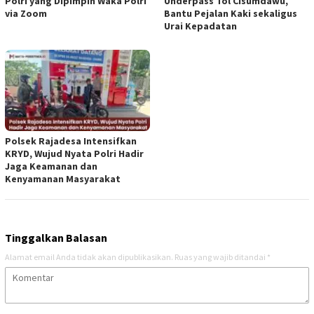
Polri yang Dipimpin Waka Polri
Underpass Tol Cisumdawu,
via Zoom
Bantu Pejalan Kaki sekaligus
Urai Kepadatan
Polsek Rajadesa Intensifkan
KRYD, Wujud Nyata Polri Hadir
Jaga Keamanan dan
Kenyamanan Masyarakat
Tinggalkan Balasan
Alamat email Anda tidak akan dipublikasikan.
Ruas yang wajib ditandai
*