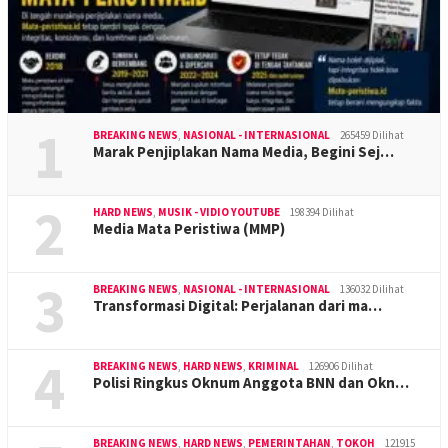
1
BREAKING NEWS
,
NASIONAL - INTERNASIONAL
265459 Dilihat
Marak Penjiplakan Nama Media, Begini Sej…
2
HARD NEWS
,
MUSIK - VIDIO YOUTUBE
198394 Dilihat
Media Mata Peristiwa (MMP)
3
BREAKING NEWS
,
NASIONAL - INTERNASIONAL
136032 Dilihat
Transformasi Digital: Perjalanan dari ma…
4
BREAKING NEWS
,
HARD NEWS
,
KRIMINAL
126906 Dilihat
Polisi Ringkus Oknum Anggota BNN dan Okn…
BREAKING NEWS
,
HARD NEWS
,
PEMERINTAHAN
,
TOKOH
121915