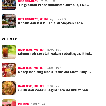
BREAKING NEWS
Agustus 5, 2026
Tingkatkan Profesionalisme Jurnalis, FKJ…
BREAKING NEWS
,
RELIGI
Agustus 5, 2026
Khotib dan Dai Millenial di Siapkan Kade…
KULINER
HARD NEWS
,
KULINER
85949 Dilihat
Minum Teh Setelah Makan Sebaiknya Dihind…
HARD NEWS
,
KULINER
52100 Dilihat
Resep Kepiting Madu Pedas Ala Chef Rudy …
HARD NEWS
,
KULINER
38500 Dilihat
Gurih dan Pedas! Begini Cara Membuat Seb…
KULINER
35371 Dilihat