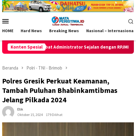
Loncat
ke
konten
Menu
Mobile
HOME
Hard News
Breaking News
Nasional – Internasional
rator Sejalan dengan RPJMD
Konten Spesial
Inovasi Pelaminan Pengantin 
Beranda
Polri - TNI - Brimob
Polres Gresik Perkuat Keamanan,
Tambah Puluhan Bhabinkamtibmas
Jelang Pilkada 2024
Etik
Oktober 15, 2024
179 Dilihat