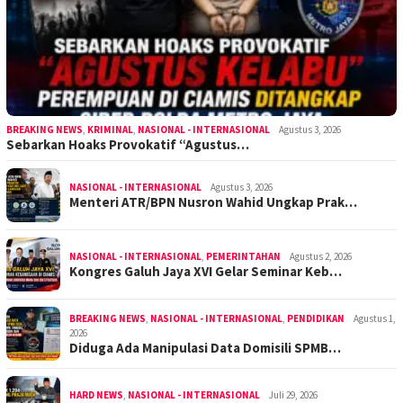
BREAKING NEWS
,
KRIMINAL
,
NASIONAL - INTERNASIONAL
Agustus 3, 2026
Sebarkan Hoaks Provokatif “Agustus…
NASIONAL - INTERNASIONAL
Agustus 3, 2026
Menteri ATR/BPN Nusron Wahid Ungkap Prak…
NASIONAL - INTERNASIONAL
,
PEMERINTAHAN
Agustus 2, 2026
Kongres Galuh Jaya XVI Gelar Seminar Keb…
BREAKING NEWS
,
NASIONAL - INTERNASIONAL
,
PENDIDIKAN
Agustus 1,
2026
Diduga Ada Manipulasi Data Domisili SPMB…
HARD NEWS
,
NASIONAL - INTERNASIONAL
Juli 29, 2026