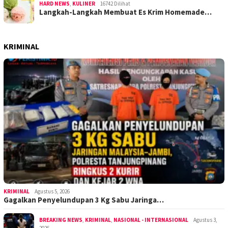
HARD NEWS
,
KULINER
16742 Dilihat
Langkah-Langkah Membuat Es Krim Homemade…
KRIMINAL
KRIMINAL
Agustus 5, 2026
Gagalkan Penyelundupan 3 Kg Sabu Jaringa…
BREAKING NEWS
,
KRIMINAL
,
NASIONAL - INTERNASIONAL
Agustus 3,