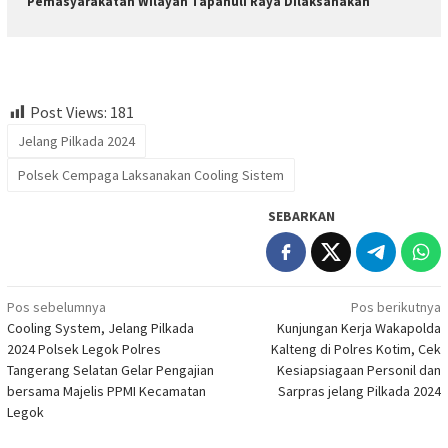
Pemasyarakatan Wilayah Tapanuli Raya Dilaksanakan
Post Views:
181
Jelang Pilkada 2024
Polsek Cempaga Laksanakan Cooling Sistem
SEBARKAN
Navigasi
Pos sebelumnya
Pos berikutnya
Cooling System, Jelang Pilkada
Kunjungan Kerja Wakapolda
pos
2024 Polsek Legok Polres
Kalteng di Polres Kotim, Cek
Tangerang Selatan Gelar Pengajian
Kesiapsiagaan Personil dan
bersama Majelis PPMI Kecamatan
Sarpras jelang Pilkada 2024
Legok