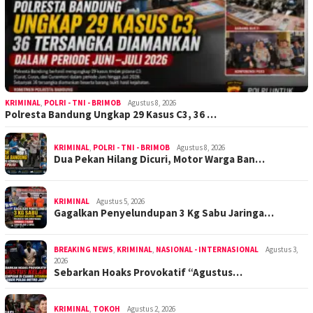
KRIMINAL
,
POLRI - TNI - BRIMOB
Agustus 8, 2026
Polresta Bandung Ungkap 29 Kasus C3, 36 …
KRIMINAL
,
POLRI - TNI - BRIMOB
Agustus 8, 2026
Dua Pekan Hilang Dicuri, Motor Warga Ban…
KRIMINAL
Agustus 5, 2026
Gagalkan Penyelundupan 3 Kg Sabu Jaringa…
BREAKING NEWS
,
KRIMINAL
,
NASIONAL - INTERNASIONAL
Agustus 3,
2026
Sebarkan Hoaks Provokatif “Agustus…
KRIMINAL
,
TOKOH
Agustus 2, 2026