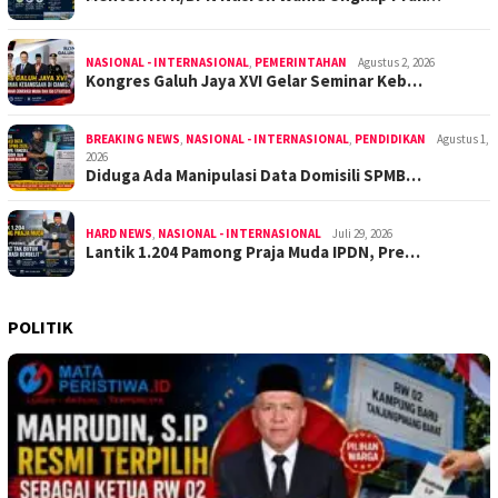
NASIONAL - INTERNASIONAL
,
PEMERINTAHAN
Agustus 2, 2026
Kongres Galuh Jaya XVI Gelar Seminar Keb…
BREAKING NEWS
,
NASIONAL - INTERNASIONAL
,
PENDIDIKAN
Agustus 1,
2026
Diduga Ada Manipulasi Data Domisili SPMB…
HARD NEWS
,
NASIONAL - INTERNASIONAL
Juli 29, 2026
Lantik 1.204 Pamong Praja Muda IPDN, Pre…
POLITIK