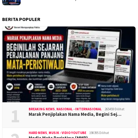
BERITA POPULER
1
BREAKING NEWS
,
NASIONAL - INTERNASIONAL
265459 Dilihat
Marak Penjiplakan Nama Media, Begini Sej…
HARD NEWS
,
MUSIK - VIDIO YOUTUBE
198395 Dilihat
Media Mata Peristiwa (MMP)