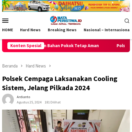
Loncat
ke
konten
Menu
Mobile
HOME
Hard News
Breaking News
Nasional – Internasional
okok Tetap Aman
Konten Spesial
Polsek Kawali Pastikan Jalan Sehat HUT R
Beranda
Hard News
Polsek Cempaga Laksanakan Cooling
Sistem, Jelang Pilkada 2024
Ardianto
Agustus 25, 2024
181 Dilihat