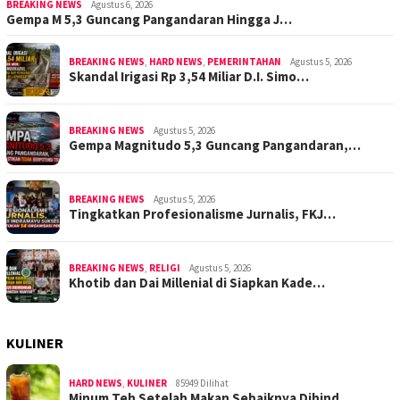
BREAKING NEWS
Agustus 6, 2026
Gempa M 5,3 Guncang Pangandaran Hingga J…
BREAKING NEWS
,
HARD NEWS
,
PEMERINTAHAN
Agustus 5, 2026
Skandal Irigasi Rp 3,54 Miliar D.I. Simo…
BREAKING NEWS
Agustus 5, 2026
Gempa Magnitudo 5,3 Guncang Pangandaran,…
BREAKING NEWS
Agustus 5, 2026
Tingkatkan Profesionalisme Jurnalis, FKJ…
BREAKING NEWS
,
RELIGI
Agustus 5, 2026
Khotib dan Dai Millenial di Siapkan Kade…
KULINER
HARD NEWS
,
KULINER
85949 Dilihat
Minum Teh Setelah Makan Sebaiknya Dihind…