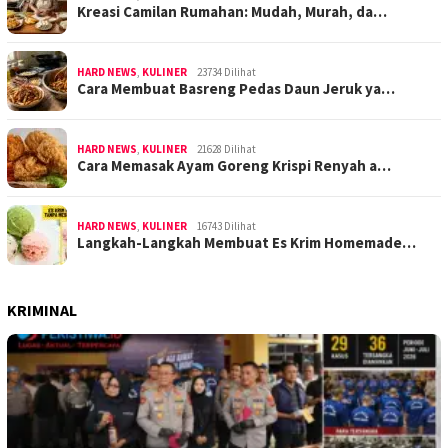
Kreasi Camilan Rumahan: Mudah, Murah, da…
HARD NEWS
,
KULINER
23734 Dilihat
Cara Membuat Basreng Pedas Daun Jeruk ya…
HARD NEWS
,
KULINER
21628 Dilihat
Cara Memasak Ayam Goreng Krispi Renyah a…
HARD NEWS
,
KULINER
16743 Dilihat
Langkah-Langkah Membuat Es Krim Homemade…
KRIMINAL