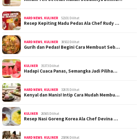
HARD NEWS
,
KULINER
52101 Dilihat
Resep Kepiting Madu Pedas Ala Chef Rudy …
HARD NEWS
,
KULINER
38502 Dilihat
Gurih dan Pedas! Begini Cara Membuat Seb…
KULINER
35373 Dilihat
Hadapi Cuaca Panas, Semangka Jadi Piliha…
HARD NEWS
,
KULINER
32835 Dilihat
Kenyal dan Manis! Intip Cara Mudah Membu…
KULINER
26565 Dilihat
Resep Nasi Goreng Korea Ala Chef Devina …
HARD NEWS
,
KULINER
25896 Dilihat