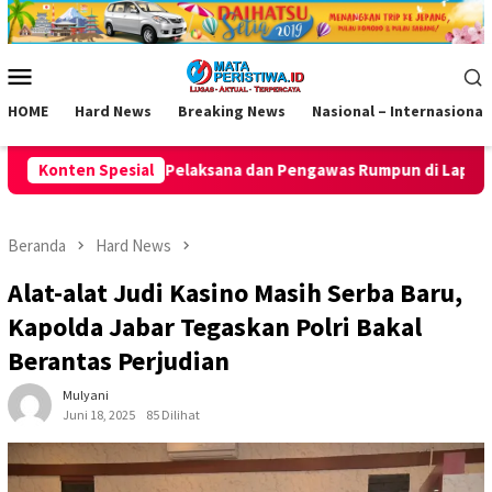
Loncat
ke
konten
Menu
Mobile
HOME
Hard News
Breaking News
Nasional – Internasional
sana dan Pengawas Rumpun di Lapangan
Konten Spesial
Jaga Kesiapsiagaan
Beranda
Hard News
Alat-alat Judi Kasino Masih Serba Baru,
Kapolda Jabar Tegaskan Polri Bakal
Berantas Perjudian
Mulyani
Juni 18, 2025
85 Dilihat