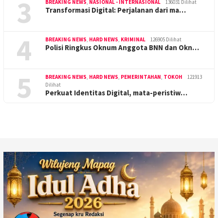
3
BREAKING NEWS
,
NASIONAL - INTERNASIONAL
136031 Dilihat
Transformasi Digital: Perjalanan dari ma…
4
BREAKING NEWS
,
HARD NEWS
,
KRIMINAL
126905 Dilihat
Polisi Ringkus Oknum Anggota BNN dan Okn…
5
BREAKING NEWS
,
HARD NEWS
,
PEMERINTAHAN
,
TOKOH
121913
Dilihat
Perkuat Identitas Digital, mata-peristiw…