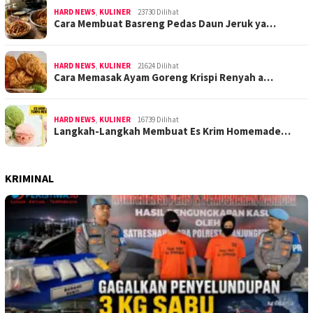
HARD NEWS
,
KULINER
23730 Dilihat
Cara Membuat Basreng Pedas Daun Jeruk ya…
HARD NEWS
,
KULINER
21624 Dilihat
Cara Memasak Ayam Goreng Krispi Renyah a…
HARD NEWS
,
KULINER
16739 Dilihat
Langkah-Langkah Membuat Es Krim Homemade…
KRIMINAL