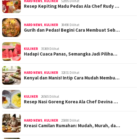
HARD NEWS
,
KULINER
52095 Dilihat
Resep Kepiting Madu Pedas Ala Chef Rudy …
HARD NEWS
,
KULINER
38498 Dilihat
Gurih dan Pedas! Begini Cara Membuat Seb…
KULINER
35369 Dilihat
Hadapi Cuaca Panas, Semangka Jadi Piliha…
HARD NEWS
,
KULINER
32831 Dilihat
Kenyal dan Manis! Intip Cara Mudah Membu…
KULINER
26565 Dilihat
Resep Nasi Goreng Korea Ala Chef Devina …
HARD NEWS
,
KULINER
25888 Dilihat
Kreasi Camilan Rumahan: Mudah, Murah, da…