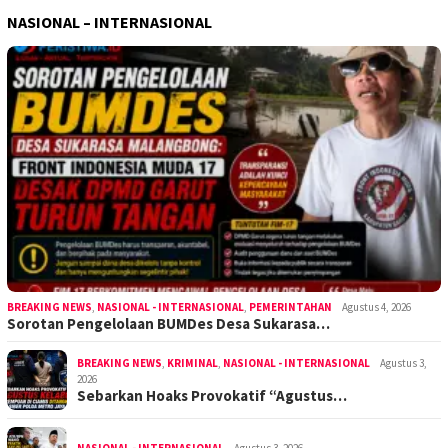
NASIONAL – INTERNASIONAL
BREAKING NEWS
,
NASIONAL - INTERNASIONAL
,
PEMERINTAHAN
Agustus 4, 2026
Sorotan Pengelolaan BUMDes Desa Sukarasa…
BREAKING NEWS
,
KRIMINAL
,
NASIONAL - INTERNASIONAL
Agustus 3,
2026
Sebarkan Hoaks Provokatif “Agustus…