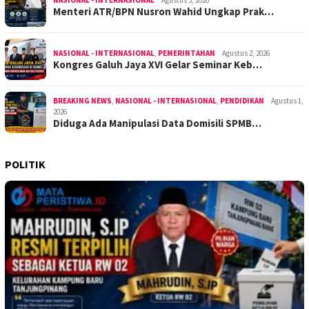
NASIONAL - INTERNASIONAL
Agustus 3, 2026
Menteri ATR/BPN Nusron Wahid Ungkap Prak…
NASIONAL - INTERNASIONAL
,
PEMERINTAHAN
Agustus 2, 2026
Kongres Galuh Jaya XVI Gelar Seminar Keb…
BREAKING NEWS
,
NASIONAL - INTERNASIONAL
,
PENDIDIKAN
Agustus 1,
2026
Diduga Ada Manipulasi Data Domisili SPMB…
POLITIK