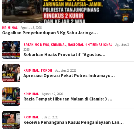
KRIMINAL
Agustus 5, 2026
Gagalkan Penyelundupan 3 Kg Sabu Jaringa…
BREAKING NEWS
,
KRIMINAL
,
NASIONAL - INTERNASIONAL
Agustus 3,
2026
Sebarkan Hoaks Provokatif “Agustus…
KRIMINAL
,
TOKOH
Agustus 2, 2026
Apresiasi Operasi Pekat Polres Indramayu…
KRIMINAL
Agustus 2, 2026
Razia Tempat Hiburan Malam di Ciamis: 3 …
KRIMINAL
Juli 31, 2026
Kecewa Penanganan Kasus Penganiayaan Lan…