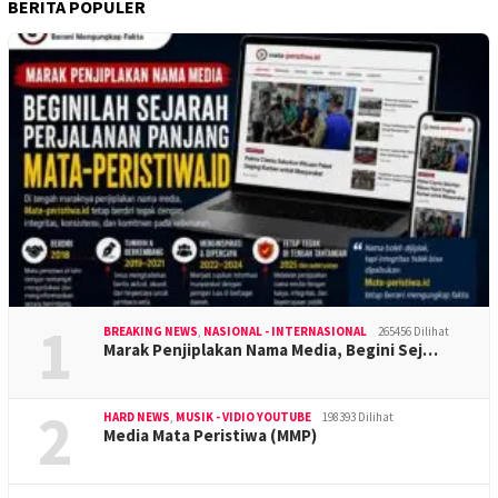
BERITA POPULER
1
BREAKING NEWS
,
NASIONAL - INTERNASIONAL
265456 Dilihat
Marak Penjiplakan Nama Media, Begini Sej…
2
HARD NEWS
,
MUSIK - VIDIO YOUTUBE
198393 Dilihat
Media Mata Peristiwa (MMP)