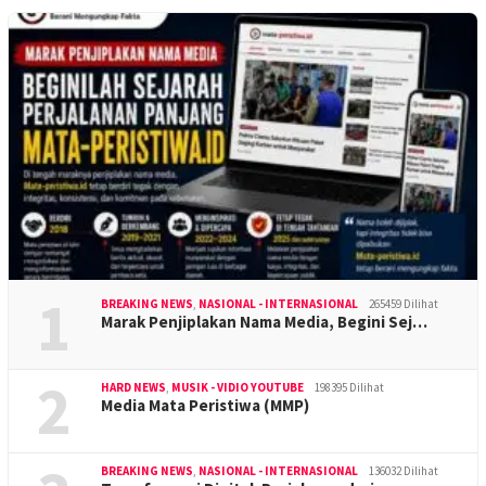
1
BREAKING NEWS
,
NASIONAL - INTERNASIONAL
265459 Dilihat
Marak Penjiplakan Nama Media, Begini Sej…
2
HARD NEWS
,
MUSIK - VIDIO YOUTUBE
198395 Dilihat
Media Mata Peristiwa (MMP)
BREAKING NEWS
,
NASIONAL - INTERNASIONAL
136032 Dilihat