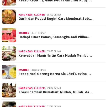
Resep Kepiting Madu Pedas Ala Chef Rudy …
HARD NEWS
,
KULINER
38502 Dilihat
Gurih dan Pedas! Begini Cara Membuat Seb…
KULINER
35371 Dilihat
Hadapi Cuaca Panas, Semangka Jadi Piliha…
HARD NEWS
,
KULINER
32835 Dilihat
Kenyal dan Manis! Intip Cara Mudah Membu…
KULINER
26565 Dilihat
Resep Nasi Goreng Korea Ala Chef Devina …
HARD NEWS
,
KULINER
25892 Dilihat
Kreasi Camilan Rumahan: Mudah, Murah, da…
HARD NEWS
,
KULINER
23734 Dilihat