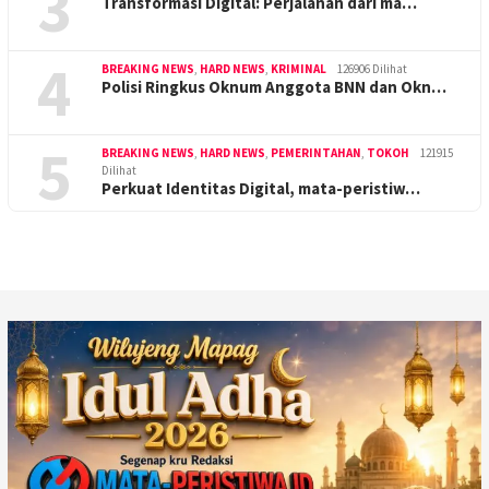
3
Transformasi Digital: Perjalanan dari ma…
4
BREAKING NEWS
,
HARD NEWS
,
KRIMINAL
126906 Dilihat
Polisi Ringkus Oknum Anggota BNN dan Okn…
5
BREAKING NEWS
,
HARD NEWS
,
PEMERINTAHAN
,
TOKOH
121915
Dilihat
Perkuat Identitas Digital, mata-peristiw…