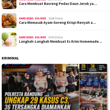
Cara Membuat Basreng Pedas Daun Jeruk ya…
HARD NEWS
,
KULINER
21628 Dilihat
Cara Memasak Ayam Goreng Krispi Renyah a…
HARD NEWS
,
KULINER
16742 Dilihat
Langkah-Langkah Membuat Es Krim Homemade…
KRIMINAL