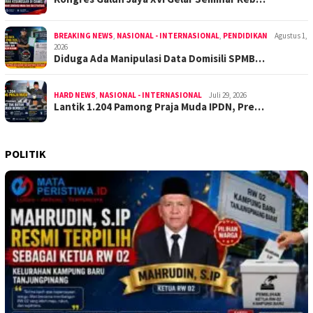
BREAKING NEWS
,
NASIONAL - INTERNASIONAL
,
PENDIDIKAN
Agustus 1,
2026
Diduga Ada Manipulasi Data Domisili SPMB…
HARD NEWS
,
NASIONAL - INTERNASIONAL
Juli 29, 2026
Lantik 1.204 Pamong Praja Muda IPDN, Pre…
POLITIK