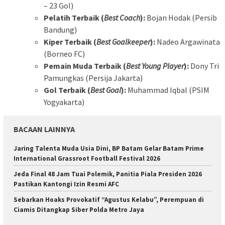
– 23 Gol)
Pelatih Terbaik (
Best Coach
):
Bojan Hodak (Persib
Bandung)
Kiper Terbaik (
Best Goalkeeper
):
Nadeo Argawinata
(Borneo FC)
Pemain Muda Terbaik (
Best Young Player
):
Dony Tri
Pamungkas (Persija Jakarta)
Gol Terbaik (
Best Goal
):
Muhammad Iqbal (PSIM
Yogyakarta)
BACAAN LAINNYA
Jaring Talenta Muda Usia Dini, BP Batam Gelar Batam Prime
International Grassroot Football Festival 2026
Jeda Final 48 Jam Tuai Polemik, Panitia Piala Presiden 2026
Pastikan Kantongi Izin Resmi AFC
Sebarkan Hoaks Provokatif “Agustus Kelabu”, Perempuan di
Ciamis Ditangkap Siber Polda Metro Jaya