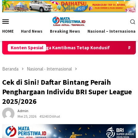
Loncat
ke
konten
Menu
Mobile
HOME
Hard News
Breaking News
Nasional – Internasional
ibmas Tetap Kondusif
Konten Spesial
Polsek Pamarican Amankan Pertandi
Beranda
Nasional - Internasional
Cek di Sini! Daftar Bintang Peraih
Penghargaan Individu BRI Super League
2025/2026
Admin
Mei 25, 2026
45240 Dilihat