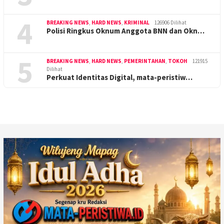
4
BREAKING NEWS
,
HARD NEWS
,
KRIMINAL
126906 Dilihat
Polisi Ringkus Oknum Anggota BNN dan Okn…
5
BREAKING NEWS
,
HARD NEWS
,
PEMERINTAHAN
,
TOKOH
121915
Dilihat
Perkuat Identitas Digital, mata-peristiw…