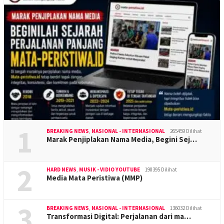
1
BREAKING NEWS
,
NASIONAL - INTERNASIONAL
265459 Dilihat
Marak Penjiplakan Nama Media, Begini Sej…
2
HARD NEWS
,
MUSIK - VIDIO YOUTUBE
198395 Dilihat
Media Mata Peristiwa (MMP)
3
BREAKING NEWS
,
NASIONAL - INTERNASIONAL
136032 Dilihat
Transformasi Digital: Perjalanan dari ma…