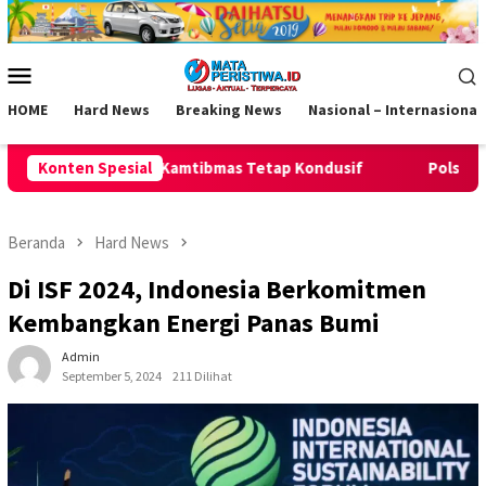
Loncat
ke
konten
Menu
Mobile
HOME
Hard News
Breaking News
Nasional – Internasional
mas Tetap Kondusif
Konten Spesial
Polsek Pamarican Amankan Pertandin
Beranda
Hard News
Di ISF 2024, Indonesia Berkomitmen
Kembangkan Energi Panas Bumi
Admin
September 5, 2024
211 Dilihat