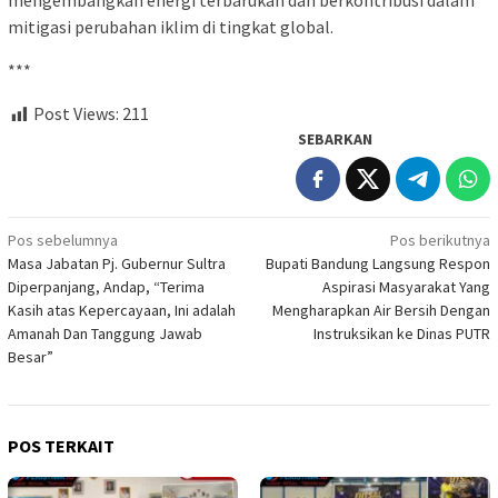
mengembangkan energi terbarukan dan berkontribusi dalam
mitigasi perubahan iklim di tingkat global.
***
Post Views:
211
SEBARKAN
Navigasi
Pos sebelumnya
Pos berikutnya
Masa Jabatan Pj. Gubernur Sultra
Bupati Bandung Langsung Respon
pos
Diperpanjang, Andap, “Terima
Aspirasi Masyarakat Yang
Kasih atas Kepercayaan, Ini adalah
Mengharapkan Air Bersih Dengan
Amanah Dan Tanggung Jawab
Instruksikan ke Dinas PUTR
Besar”
POS TERKAIT