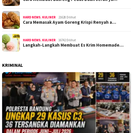
HARD NEWS
,
KULINER
21628 Dilihat
Cara Memasak Ayam Goreng Krispi Renyah a…
HARD NEWS
,
KULINER
16742 Dilihat
Langkah-Langkah Membuat Es Krim Homemade…
KRIMINAL