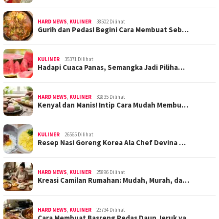
HARD NEWS
,
KULINER
38502 Dilihat
Gurih dan Pedas! Begini Cara Membuat Seb…
KULINER
35371 Dilihat
Hadapi Cuaca Panas, Semangka Jadi Piliha…
HARD NEWS
,
KULINER
32835 Dilihat
Kenyal dan Manis! Intip Cara Mudah Membu…
KULINER
26565 Dilihat
Resep Nasi Goreng Korea Ala Chef Devina …
HARD NEWS
,
KULINER
25896 Dilihat
Kreasi Camilan Rumahan: Mudah, Murah, da…
HARD NEWS
,
KULINER
23734 Dilihat
Cara Membuat Basreng Pedas Daun Jeruk ya…