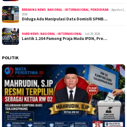
BREAKING NEWS
,
NASIONAL - INTERNASIONAL
,
PENDIDIKAN
Agustus 1,
2026
Diduga Ada Manipulasi Data Domisili SPMB…
HARD NEWS
,
NASIONAL - INTERNASIONAL
Juli 29, 2026
Lantik 1.204 Pamong Praja Muda IPDN, Pre…
POLITIK