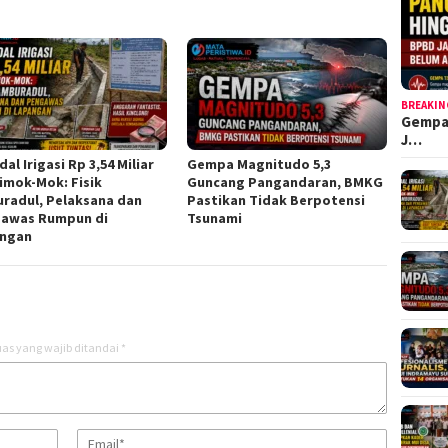
BREAKIN
Gempa
J…
al Irigasi Rp 3,54 Miliar
Gempa Magnitudo 5,3
Simok-Mok: Fisik
Guncang Pangandaran, BMKG
radul, Pelaksana dan
Pastikan Tidak Berpotensi
awas Rumpun di
Tsunami
ngan
as yang wajib ditandai
*