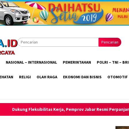
Pencarian
NASIONAL – INTERNASIONAL
PEMERINTAHAN
POLRI – TNI – B
EHATAN
RELIGI
OLAH RAGA
EKONOMI DAN BISNIS
OTOMOTIF
as Kerja, Pemprov Jabar Resmi Perpanjang WFH ASN Hingga Sept