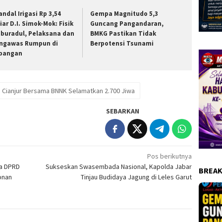
andal Irigasi Rp 3,54
Gempa Magnitudo 5,3
iar D.I. Simok-Mok: Fisik
Guncang Pangandaran,
buradul, Pelaksana dan
BMKG Pastikan Tidak
ngawas Rumpun di
Berpotensi Tsunami
pangan
 Cianjur Bersama BNNK Selamatkan 2.700 Jiwa
SEBARKAN
Pos berikutnya
ta DPRD
Sukseskan Swasembada Nasional, Kapolda Jabar
BREAK
onan
Tinjau Budidaya Jagung di Leles Garut