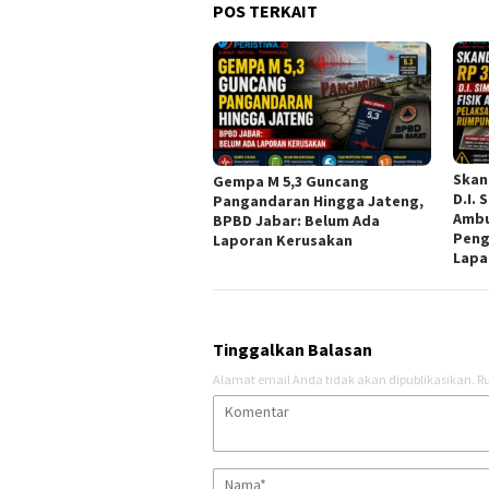
POS TERKAIT
Skand
Gempa M 5,3 Guncang
D.I. 
Pangandaran Hingga Jateng,
Ambu
BPBD Jabar: Belum Ada
Peng
Laporan Kerusakan
Lapa
Tinggalkan Balasan
Alamat email Anda tidak akan dipublikasikan.
Ru