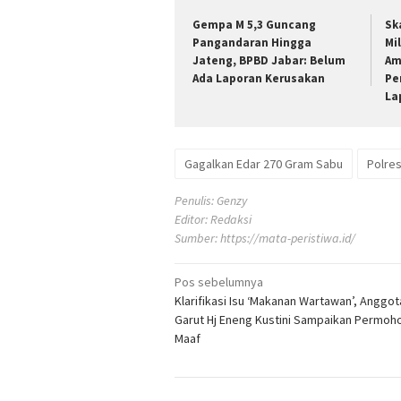
Gempa M 5,3 Guncang
Sk
Pangandaran Hingga
Mil
Jateng, BPBD Jabar: Belum
Am
Ada Laporan Kerusakan
Pe
La
Gagalkan Edar 270 Gram Sabu
Polres
Penulis: Genzy
Editor: Redaksi
Sumber:
https://mata-peristiwa.id/
Navigasi
Pos sebelumnya
Klarifikasi Isu ‘Makanan Wartawan’, Anggo
pos
Garut Hj Eneng Kustini Sampaikan Permoh
Maaf