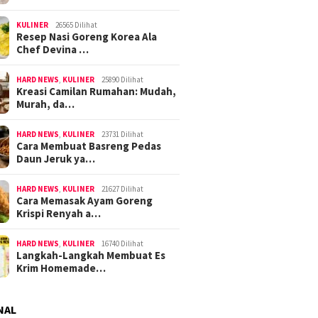
KULINER
26565 Dilihat
Resep Nasi Goreng Korea Ala
Chef Devina …
HARD NEWS
,
KULINER
25890 Dilihat
Kreasi Camilan Rumahan: Mudah,
Murah, da…
HARD NEWS
,
KULINER
23731 Dilihat
Cara Membuat Basreng Pedas
Daun Jeruk ya…
HARD NEWS
,
KULINER
21627 Dilihat
Cara Memasak Ayam Goreng
Krispi Renyah a…
HARD NEWS
,
KULINER
16740 Dilihat
Langkah-Langkah Membuat Es
Krim Homemade…
NAL