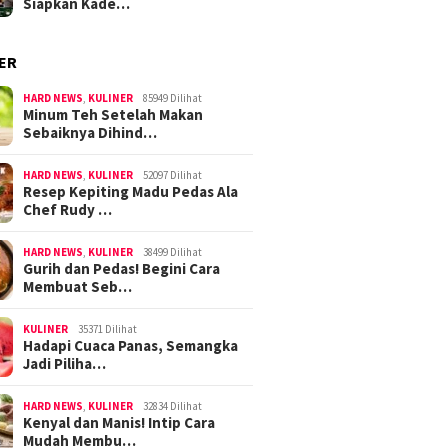
Siapkan Kade…
ER
HARD NEWS
,
KULINER
85949 Dilihat
Minum Teh Setelah Makan
Sebaiknya Dihind…
HARD NEWS
,
KULINER
52097 Dilihat
Resep Kepiting Madu Pedas Ala
Chef Rudy …
HARD NEWS
,
KULINER
38499 Dilihat
Gurih dan Pedas! Begini Cara
Membuat Seb…
KULINER
35371 Dilihat
Hadapi Cuaca Panas, Semangka
Jadi Piliha…
HARD NEWS
,
KULINER
32834 Dilihat
Kenyal dan Manis! Intip Cara
Mudah Membu…