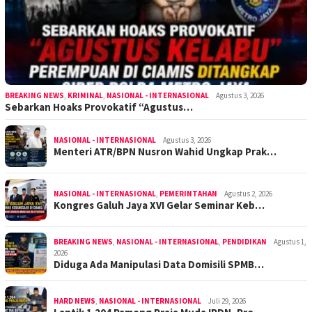
BREAKING NEWS
,
KRIMINAL
,
NASIONAL - INTERNASIONAL
Agustus 3, 2026
Sebarkan Hoaks Provokatif “Agustus…
NASIONAL - INTERNASIONAL
Agustus 3, 2026
Menteri ATR/BPN Nusron Wahid Ungkap Prak…
NASIONAL - INTERNASIONAL
,
PEMERINTAHAN
Agustus 2, 2026
Kongres Galuh Jaya XVI Gelar Seminar Keb…
BREAKING NEWS
,
NASIONAL - INTERNASIONAL
,
PENDIDIKAN
Agustus 1,
2026
Diduga Ada Manipulasi Data Domisili SPMB…
HARD NEWS
,
NASIONAL - INTERNASIONAL
Juli 29, 2026