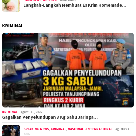
HARD NEWS
,
KULINER
16742 Dilihat
Langkah-Langkah Membuat Es Krim Homemade…
KRIMINAL
KRIMINAL
Agustus 5, 2026
Gagalkan Penyelundupan 3 Kg Sabu Jaringa…
BREAKING NEWS
,
KRIMINAL
,
NASIONAL - INTERNASIONAL
Agustus 3,
2026