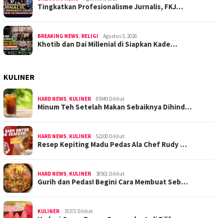
Tingkatkan Profesionalisme Jurnalis, FKJ…
BREAKING NEWS
,
RELIGI
Agustus 5, 2026
Khotib dan Dai Millenial di Siapkan Kade…
KULINER
HARD NEWS
,
KULINER
85949 Dilihat
Minum Teh Setelah Makan Sebaiknya Dihind…
HARD NEWS
,
KULINER
52100 Dilihat
Resep Kepiting Madu Pedas Ala Chef Rudy …
HARD NEWS
,
KULINER
38501 Dilihat
Gurih dan Pedas! Begini Cara Membuat Seb…
KULINER
35371 Dilihat