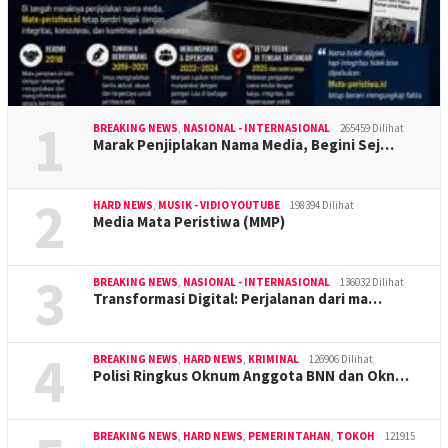
1
BREAKING NEWS
,
NASIONAL - INTERNASIONAL
265459 Dilihat
Marak Penjiplakan Nama Media, Begini Sej…
2
HARD NEWS
,
MUSIK - VIDIO YOUTUBE
198394 Dilihat
Media Mata Peristiwa (MMP)
3
BREAKING NEWS
,
NASIONAL - INTERNASIONAL
136032 Dilihat
Transformasi Digital: Perjalanan dari ma…
4
BREAKING NEWS
,
HARD NEWS
,
KRIMINAL
126906 Dilihat
Polisi Ringkus Oknum Anggota BNN dan Okn…
BREAKING NEWS
,
HARD NEWS
,
PEMERINTAHAN
,
TOKOH
121915