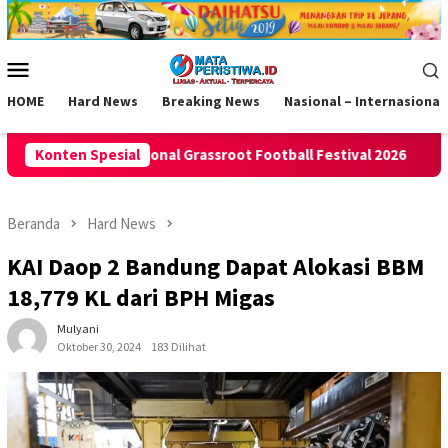
Loncat
ke
konten
Menu
Mobile
HOME
Hard News
Breaking News
Nasional – Internasional
t Football Festival 2026
Konten Spesial
Bukan Lagi Masalah Biaya, Tren 
Beranda
Hard News
KAI Daop 2 Bandung Dapat Alokasi BBM
18,779 KL dari BPH Migas
Mulyani
Oktober 30, 2024
183 Dilihat