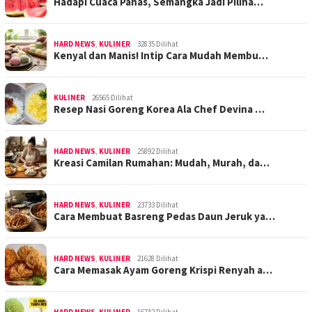
Hadapi Cuaca Panas, Semangka Jadi Piliha…
HARD NEWS
,
KULINER
32835 Dilihat
Kenyal dan Manis! Intip Cara Mudah Membu…
KULINER
26565 Dilihat
Resep Nasi Goreng Korea Ala Chef Devina …
HARD NEWS
,
KULINER
25892 Dilihat
Kreasi Camilan Rumahan: Mudah, Murah, da…
HARD NEWS
,
KULINER
23733 Dilihat
Cara Membuat Basreng Pedas Daun Jeruk ya…
HARD NEWS
,
KULINER
21628 Dilihat
Cara Memasak Ayam Goreng Krispi Renyah a…