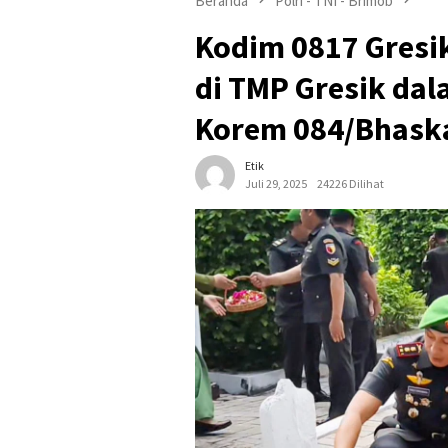
Beranda
Polri - TNI - Brimob
Kodim 0817 Gresi
di TMP Gresik da
Korem 084/Bhask
Etik
Juli 29, 2025
24226 Dilihat