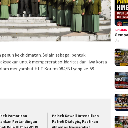
BREAKIN
Gempa
J…
n penuh kekhidmatan. Selain sebagai bentuk
aksudkan untuk mempererat solidaritas dan jiwa korsa
 dalam menyambut HUT Korem 084/BJ yang ke-59.
lsek Pamarican
Polsek Kawali Intensifkan
ankan Pertandingan
Patroli Dialogis, Pastikan
pak Bola HUT ke-81 RI,
Aktivitas Masyarakat