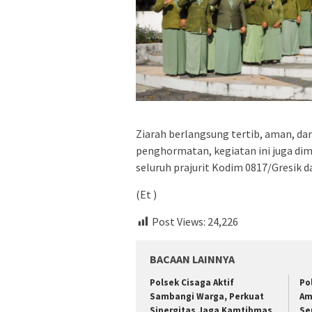
Ziarah berlangsung tertib, aman, da
penghormatan, kegiatan ini juga dim
seluruh prajurit Kodim 0817/Gresik
(Et )
Post Views:
24,226
BACAAN LAINNYA
Polsek Cisaga Aktif
Po
Sambangi Warga, Perkuat
Am
Sinergitas Jaga Kamtibmas
Se