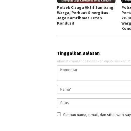
Polsek Cisaga Aktif Sambangi
Pols
Warga, Perkuat Sinergitas
Pert
Jaga Kamtibmas Tetap
ke-8
Kondusif
Warg
Kond
Tinggalkan Balasan
Alamat email Anda tidak akan dipublikasikan.
Ru
Simpan nama, email, dan situs web say