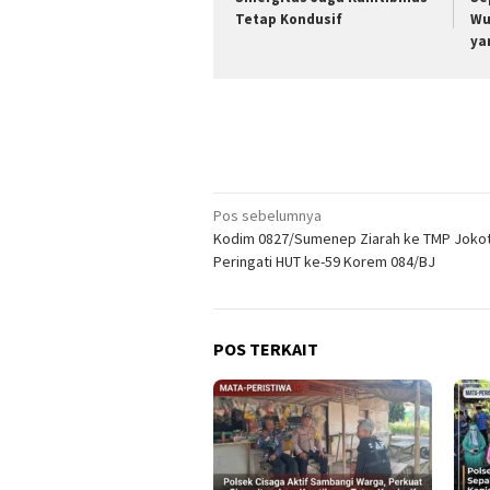
Tetap Kondusif
Wu
ya
Navigasi
Pos sebelumnya
Kodim 0827/Sumenep Ziarah ke TMP Joko
pos
Peringati HUT ke-59 Korem 084/BJ
POS TERKAIT