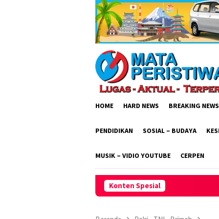
Loncat
ke
konten
HOME
HARD NEWS
BREAKING NEWS
PENDIDIKAN
SOSIAL – BUDAYA
KES
MUSIK – VIDIO YOUTUBE
CERPEN
Konten Spesial
Polsek Cisaga Aktif Sambang