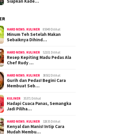
Siapkan Kade…
ER
HARD NEWS
,
KULINER
85949 Dilihat
Minum Teh Setelah Makan
Sebaiknya Dihind…
HARD NEWS
,
KULINER
52101 Dilihat
Resep Kepiting Madu Pedas Ala
Chef Rudy …
HARD NEWS
,
KULINER
38502 Dilihat
Gurih dan Pedas! Begini Cara
Membuat Seb…
KULINER
35371 Dilihat
Hadapi Cuaca Panas, Semangka
Jadi Piliha…
HARD NEWS
,
KULINER
32835 Dilihat
Kenyal dan Manis! Intip Cara
Mudah Membu…