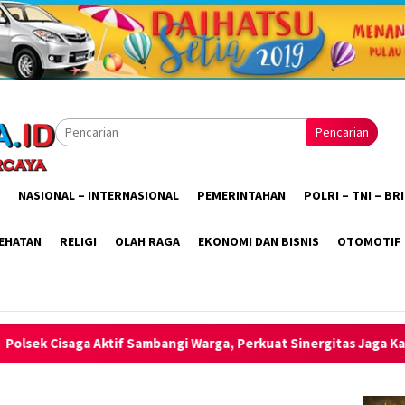
Pencarian
NASIONAL – INTERNASIONAL
PEMERINTAHAN
POLRI – TNI – B
EHATAN
RELIGI
OLAH RAGA
EKONOMI DAN BISNIS
OTOMOTIF
i Warga, Perkuat Sinergitas Jaga Kamtibmas Tetap Kondusif