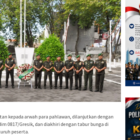
an kepada arwah para pahlawan, dilanjutkan dengan
m 0817/Gresik, dan diakhiri dengan tabur bunga di
luruh peserta.