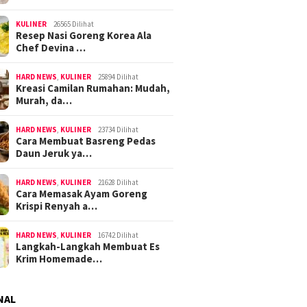
KULINER
26565 Dilihat
Resep Nasi Goreng Korea Ala
Chef Devina …
HARD NEWS
,
KULINER
25894 Dilihat
Kreasi Camilan Rumahan: Mudah,
Murah, da…
HARD NEWS
,
KULINER
23734 Dilihat
Cara Membuat Basreng Pedas
Daun Jeruk ya…
HARD NEWS
,
KULINER
21628 Dilihat
Cara Memasak Ayam Goreng
Krispi Renyah a…
HARD NEWS
,
KULINER
16742 Dilihat
Langkah-Langkah Membuat Es
Krim Homemade…
NAL