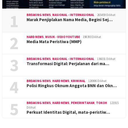
1
BREAKING NEWS
,
NASIONAL - INTERNASIONAL
265459 Dilihat
Marak Penjiplakan Nama Media, Begini Sej…
2
HARD NEWS
,
MUSIK - VIDIO YOUTUBE
198393 Dilihat
Media Mata Peristiwa (MMP)
3
BREAKING NEWS
,
NASIONAL - INTERNASIONAL
136031 Dilihat
Transformasi Digital: Perjalanan dari ma…
4
BREAKING NEWS
,
HARD NEWS
,
KRIMINAL
126906 Dilihat
Polisi Ringkus Oknum Anggota BNN dan Okn…
5
BREAKING NEWS
,
HARD NEWS
,
PEMERINTAHAN
,
TOKOH
121915
Dilihat
Perkuat Identitas Digital, mata-peristiw…