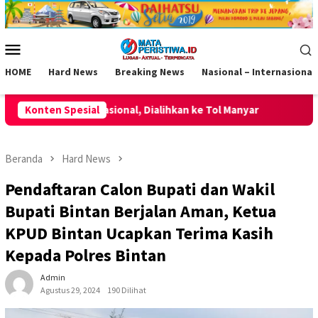
Loncat
ke
konten
Menu
Mobile
HOME
Hard News
Breaking News
Nasional – Internasional
lihkan ke Tol Manyar
Konten Spesial
Momentum HUT ke-2 AKPERSI, Korwil
Beranda
Hard News
Pendaftaran Calon Bupati dan Wakil
Bupati Bintan Berjalan Aman, Ketua
KPUD Bintan Ucapkan Terima Kasih
Kepada Polres Bintan
Admin
Agustus 29, 2024
190 Dilihat