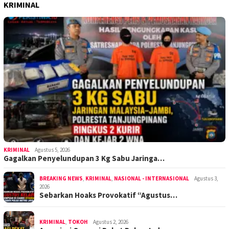
KRIMINAL
KRIMINAL
Agustus 5, 2026
Gagalkan Penyelundupan 3 Kg Sabu Jaringa…
BREAKING NEWS
,
KRIMINAL
,
NASIONAL - INTERNASIONAL
Agustus 3,
2026
Sebarkan Hoaks Provokatif “Agustus…
KRIMINAL
,
TOKOH
Agustus 2, 2026