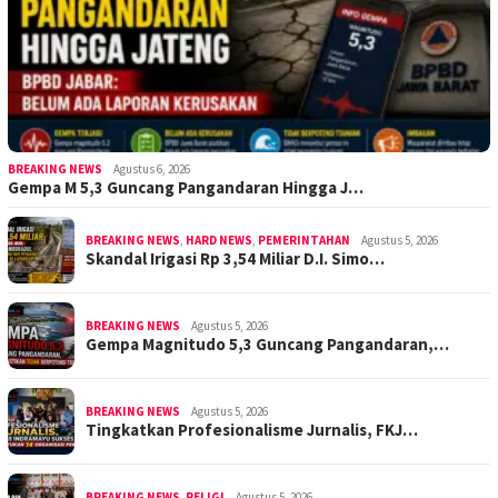
BREAKING NEWS
Agustus 6, 2026
Gempa M 5,3 Guncang Pangandaran Hingga J…
BREAKING NEWS
,
HARD NEWS
,
PEMERINTAHAN
Agustus 5, 2026
Skandal Irigasi Rp 3,54 Miliar D.I. Simo…
BREAKING NEWS
Agustus 5, 2026
Gempa Magnitudo 5,3 Guncang Pangandaran,…
BREAKING NEWS
Agustus 5, 2026
Tingkatkan Profesionalisme Jurnalis, FKJ…
BREAKING NEWS
,
RELIGI
Agustus 5, 2026