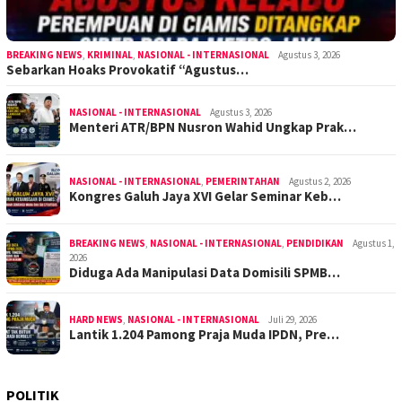
BREAKING NEWS
,
KRIMINAL
,
NASIONAL - INTERNASIONAL
Agustus 3, 2026
Sebarkan Hoaks Provokatif “Agustus…
NASIONAL - INTERNASIONAL
Agustus 3, 2026
Menteri ATR/BPN Nusron Wahid Ungkap Prak…
NASIONAL - INTERNASIONAL
,
PEMERINTAHAN
Agustus 2, 2026
Kongres Galuh Jaya XVI Gelar Seminar Keb…
BREAKING NEWS
,
NASIONAL - INTERNASIONAL
,
PENDIDIKAN
Agustus 1,
2026
Diduga Ada Manipulasi Data Domisili SPMB…
HARD NEWS
,
NASIONAL - INTERNASIONAL
Juli 29, 2026
Lantik 1.204 Pamong Praja Muda IPDN, Pre…
POLITIK