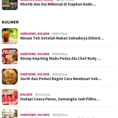
Khotib dan Dai Millenial di Siapkan Kade…
KULINER
HARD NEWS
,
KULINER
85949 Dilihat
Minum Teh Setelah Makan Sebaiknya Dihind…
HARD NEWS
,
KULINER
52099 Dilihat
Resep Kepiting Madu Pedas Ala Chef Rudy …
HARD NEWS
,
KULINER
38499 Dilihat
Gurih dan Pedas! Begini Cara Membuat Seb…
KULINER
35371 Dilihat
Hadapi Cuaca Panas, Semangka Jadi Piliha…
HARD NEWS
,
KULINER
32834 Dilihat