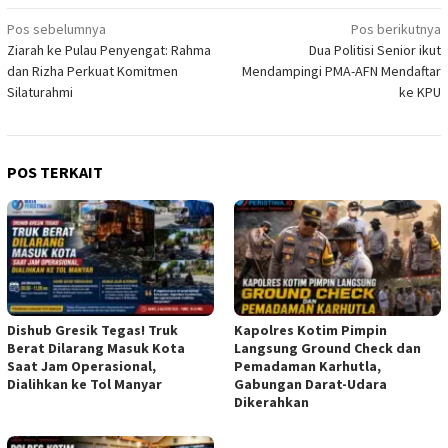
Navigasi
Pos sebelumnya
Pos berikutnya
Ziarah ke Pulau Penyengat: Rahma
Dua Politisi Senior ikut
pos
dan Rizha Perkuat Komitmen
Mendampingi PMA-AFN Mendaftar
Silaturahmi
ke KPU
POS TERKAIT
Dishub Gresik Tegas! Truk
Kapolres Kotim Pimpin
Berat Dilarang Masuk Kota
Langsung Ground Check dan
Saat Jam Operasional,
Pemadaman Karhutla,
Dialihkan ke Tol Manyar
Gabungan Darat-Udara
Dikerahkan