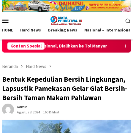
Loncat
ke
konten
Menu
Mobile
HOME
Hard News
Breaking News
Nasional – Internasional
Dialihkan ke Tol Manyar
Konten Spesial
Momentum HUT ke-2 AKPERSI, Kor
Beranda
Hard News
Bentuk Kepedulian Bersih Lingkungan,
Lapsustik Pamekasan Gelar Giat Bersih-
Bersih Taman Makam Pahlawan
Admin
Agustus 8, 2024
160 Dilihat