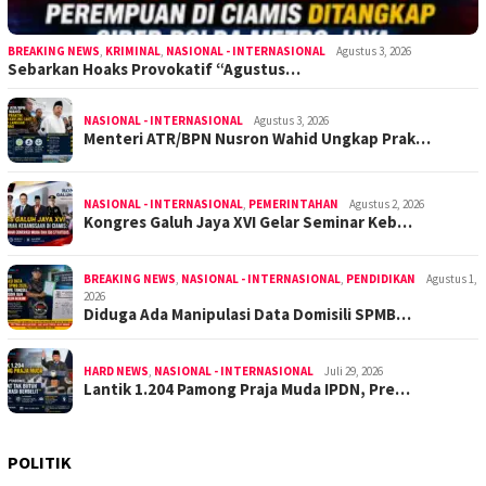
BREAKING NEWS
,
KRIMINAL
,
NASIONAL - INTERNASIONAL
Agustus 3, 2026
Sebarkan Hoaks Provokatif “Agustus…
NASIONAL - INTERNASIONAL
Agustus 3, 2026
Menteri ATR/BPN Nusron Wahid Ungkap Prak…
NASIONAL - INTERNASIONAL
,
PEMERINTAHAN
Agustus 2, 2026
Kongres Galuh Jaya XVI Gelar Seminar Keb…
BREAKING NEWS
,
NASIONAL - INTERNASIONAL
,
PENDIDIKAN
Agustus 1,
2026
Diduga Ada Manipulasi Data Domisili SPMB…
HARD NEWS
,
NASIONAL - INTERNASIONAL
Juli 29, 2026
Lantik 1.204 Pamong Praja Muda IPDN, Pre…
POLITIK