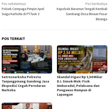
Navigasi
Pos sebelumnya
Pos berikutnya
Polsek Cempaga Pimpin Apel
Kapolsek Barumun Tengah Kembali
pos
Siaga Karhutla di PT.Task 3
Sambangi Desa Binaan Pasar
Binanga
POS TERKAIT
Satresnarkoba Polresta
Skandal Irigasi Rp 3,54 Miliar
Tanjungpinang Gandeng Jasa
D.I. Simok-Mok: Fisik
Ekspedisi Cegah Peredaran
Amburadul, Pelaksana dan
Narkoba
Pengawas Rumpun di
Lapangan