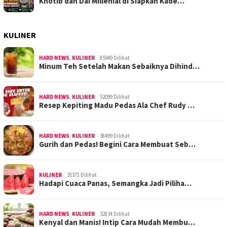
Khotib dan Dai Millenial di Siapkan Kade…
KULINER
HARD NEWS
,
KULINER
85949 Dilihat
Minum Teh Setelah Makan Sebaiknya Dihind…
HARD NEWS
,
KULINER
52099 Dilihat
Resep Kepiting Madu Pedas Ala Chef Rudy …
HARD NEWS
,
KULINER
38499 Dilihat
Gurih dan Pedas! Begini Cara Membuat Seb…
KULINER
35371 Dilihat
Hadapi Cuaca Panas, Semangka Jadi Piliha…
HARD NEWS
,
KULINER
32834 Dilihat
Kenyal dan Manis! Intip Cara Mudah Membu…