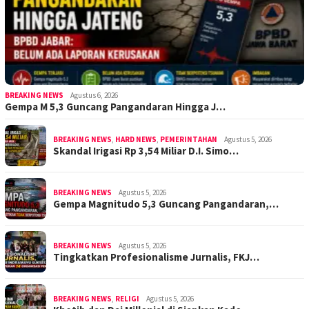
BREAKING NEWS
Agustus 6, 2026
Gempa M 5,3 Guncang Pangandaran Hingga J…
BREAKING NEWS
,
HARD NEWS
,
PEMERINTAHAN
Agustus 5, 2026
Skandal Irigasi Rp 3,54 Miliar D.I. Simo…
BREAKING NEWS
Agustus 5, 2026
Gempa Magnitudo 5,3 Guncang Pangandaran,…
BREAKING NEWS
Agustus 5, 2026
Tingkatkan Profesionalisme Jurnalis, FKJ…
BREAKING NEWS
,
RELIGI
Agustus 5, 2026