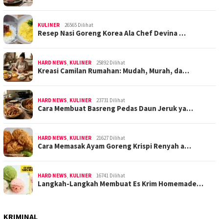
KULINER
26565 Dilihat
Resep Nasi Goreng Korea Ala Chef Devina …
HARD NEWS
,
KULINER
25892 Dilihat
Kreasi Camilan Rumahan: Mudah, Murah, da…
HARD NEWS
,
KULINER
23731 Dilihat
Cara Membuat Basreng Pedas Daun Jeruk ya…
HARD NEWS
,
KULINER
21627 Dilihat
Cara Memasak Ayam Goreng Krispi Renyah a…
HARD NEWS
,
KULINER
16741 Dilihat
Langkah-Langkah Membuat Es Krim Homemade…
KRIMINAL