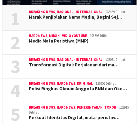
1
BREAKING NEWS
,
NASIONAL - INTERNASIONAL
265459 Dilihat
Marak Penjiplakan Nama Media, Begini Sej…
2
HARD NEWS
,
MUSIK - VIDIO YOUTUBE
198393 Dilihat
Media Mata Peristiwa (MMP)
3
BREAKING NEWS
,
NASIONAL - INTERNASIONAL
136031 Dilihat
Transformasi Digital: Perjalanan dari ma…
4
BREAKING NEWS
,
HARD NEWS
,
KRIMINAL
126906 Dilihat
Polisi Ringkus Oknum Anggota BNN dan Okn…
5
BREAKING NEWS
,
HARD NEWS
,
PEMERINTAHAN
,
TOKOH
121915
Dilihat
Perkuat Identitas Digital, mata-peristiw…