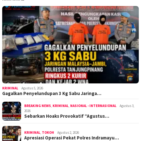
KRIMINAL
Agustus 5, 2026
Gagalkan Penyelundupan 3 Kg Sabu Jaringa…
BREAKING NEWS
,
KRIMINAL
,
NASIONAL - INTERNASIONAL
Agustus 3,
2026
Sebarkan Hoaks Provokatif “Agustus…
KRIMINAL
,
TOKOH
Agustus 2, 2026
Apresiasi Operasi Pekat Polres Indramayu…