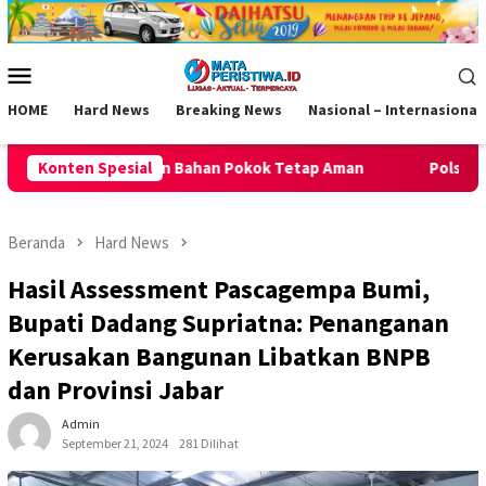
Loncat
ke
konten
Menu
Mobile
HOME
Hard News
Breaking News
Nasional – Internasional
k Tetap Aman
Konten Spesial
Polsek Kawali Pastikan Jalan Sehat HUT RI k
Beranda
Hard News
Hasil Assessment Pascagempa Bumi,
Bupati Dadang Supriatna: Penanganan
Kerusakan Bangunan Libatkan BNPB
dan Provinsi Jabar
Admin
September 21, 2024
281 Dilihat