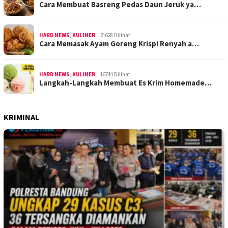
Cara Membuat Basreng Pedas Daun Jeruk ya…
HARD NEWS
,
KULINER
21628 Dilihat
Cara Memasak Ayam Goreng Krispi Renyah a…
HARD NEWS
,
KULINER
16744 Dilihat
Langkah-Langkah Membuat Es Krim Homemade…
KRIMINAL