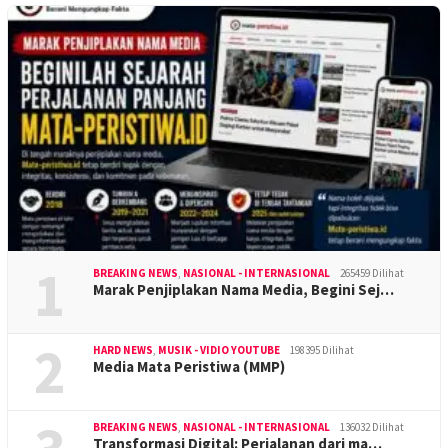
1
BREAKING NEWS
,
NASIONAL - INTERNASIONAL
265459 Dilihat
Marak Penjiplakan Nama Media, Begini Sej…
2
HARD NEWS
,
MUSIK - VIDIO YOUTUBE
198395 Dilihat
Media Mata Peristiwa (MMP)
BREAKING NEWS
,
NASIONAL - INTERNASIONAL
136032 Dilihat
Transformasi Digital: Perjalanan dari ma…