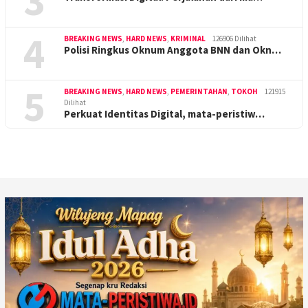
3
4
BREAKING NEWS
,
HARD NEWS
,
KRIMINAL
126906 Dilihat
Polisi Ringkus Oknum Anggota BNN dan Okn…
5
BREAKING NEWS
,
HARD NEWS
,
PEMERINTAHAN
,
TOKOH
121915
Dilihat
Perkuat Identitas Digital, mata-peristiw…