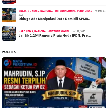
BREAKING NEWS
,
NASIONAL - INTERNASIONAL
,
PENDIDIKAN
Agustus 1,
2026
Diduga Ada Manipulasi Data Domisili SPMB…
HARD NEWS
,
NASIONAL - INTERNASIONAL
Juli 29, 2026
Lantik 1.204 Pamong Praja Muda IPDN, Pre…
POLITIK