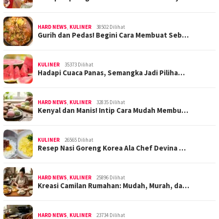
HARD NEWS
,
KULINER
38502 Dilihat
Gurih dan Pedas! Begini Cara Membuat Seb…
KULINER
35373 Dilihat
Hadapi Cuaca Panas, Semangka Jadi Piliha…
HARD NEWS
,
KULINER
32835 Dilihat
Kenyal dan Manis! Intip Cara Mudah Membu…
KULINER
26565 Dilihat
Resep Nasi Goreng Korea Ala Chef Devina …
HARD NEWS
,
KULINER
25896 Dilihat
Kreasi Camilan Rumahan: Mudah, Murah, da…
HARD NEWS
,
KULINER
23734 Dilihat