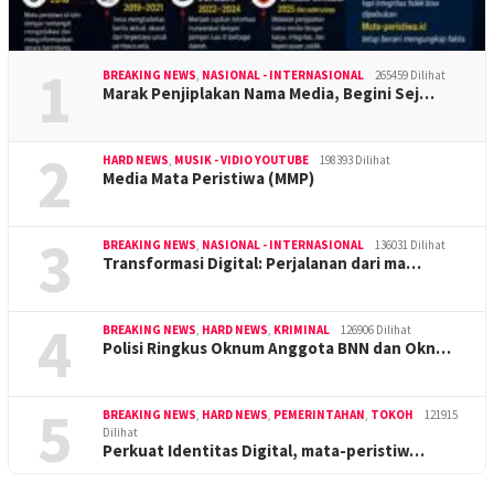
1
BREAKING NEWS
,
NASIONAL - INTERNASIONAL
265459 Dilihat
Marak Penjiplakan Nama Media, Begini Sej…
2
HARD NEWS
,
MUSIK - VIDIO YOUTUBE
198393 Dilihat
Media Mata Peristiwa (MMP)
3
BREAKING NEWS
,
NASIONAL - INTERNASIONAL
136031 Dilihat
Transformasi Digital: Perjalanan dari ma…
4
BREAKING NEWS
,
HARD NEWS
,
KRIMINAL
126906 Dilihat
Polisi Ringkus Oknum Anggota BNN dan Okn…
5
BREAKING NEWS
,
HARD NEWS
,
PEMERINTAHAN
,
TOKOH
121915
Dilihat
Perkuat Identitas Digital, mata-peristiw…