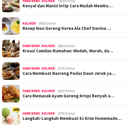
HARD NEWS
,
KULINER
32834 Dilihat
Kenyal dan Manis! Intip Cara Mudah Membu…
KULINER
26565 Dilihat
Resep Nasi Goreng Korea Ala Chef Devina …
HARD NEWS
,
KULINER
25892 Dilihat
Kreasi Camilan Rumahan: Mudah, Murah, da…
HARD NEWS
,
KULINER
23731 Dilihat
Cara Membuat Basreng Pedas Daun Jeruk ya…
HARD NEWS
,
KULINER
21627 Dilihat
Cara Memasak Ayam Goreng Krispi Renyah a…
HARD NEWS
,
KULINER
16741 Dilihat
Langkah-Langkah Membuat Es Krim Homemade…