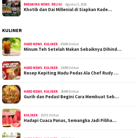
BREAKING NEWS
,
RELIGI
Agustus 5, 2026
Khotib dan Dai Millenial di Siapkan Kade…
KULINER
HARD NEWS
,
KULINER
85949 Dilihat
Minum Teh Setelah Makan Sebaiknya Dihind…
HARD NEWS
,
KULINER
52099 Dilihat
Resep Kepiting Madu Pedas Ala Chef Rudy …
HARD NEWS
,
KULINER
38499 Dilihat
Gurih dan Pedas! Begini Cara Membuat Seb…
KULINER
35371 Dilihat
Hadapi Cuaca Panas, Semangka Jadi Piliha…