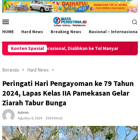
Loncat
ke
konten
Menu
Mobile
HOME
Hard News
Breaking News
Nasional – Internasional
 Dialihkan ke Tol Manyar
Konten Spesial
Momentum HUT ke-2 AKPERSI, Ko
Beranda
Hard News
Peringati Hari Pengayoman ke 79 Tahun
2024, Lapas Kelas IIA Pamekasan Gelar
Ziarah Tabur Bunga
Admin
Agustus 9, 2024
154 Dilihat