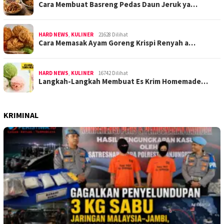
Cara Membuat Basreng Pedas Daun Jeruk ya…
HARD NEWS
,
KULINER
21628 Dilihat
Cara Memasak Ayam Goreng Krispi Renyah a…
HARD NEWS
,
KULINER
16742 Dilihat
Langkah-Langkah Membuat Es Krim Homemade…
KRIMINAL