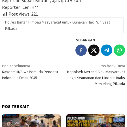
Kepri dan Bupati Bintan”, ajak Iptu Alson.
Reporter : Leni H**
Post Views:
221
Polres Bintan Himbau Masyarakat untuk Gunakan Hak Pilih Saat
Pilkada
SEBARKAN
Navigasi
Pos sebelumnya
Pos berikutnya
Kasdam III/Slw : Pemuda Penentu
Kapolsek Meranti Ajak Masyarakat
pos
Indonesia Emas 2045
Jaga Keamanan dan Hindari Hoaks
Menjelang Pilkada
POS TERKAIT