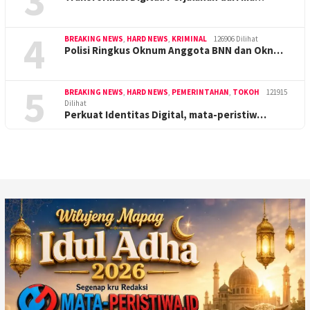
3
4
BREAKING NEWS
,
HARD NEWS
,
KRIMINAL
126906 Dilihat
Polisi Ringkus Oknum Anggota BNN dan Okn…
5
BREAKING NEWS
,
HARD NEWS
,
PEMERINTAHAN
,
TOKOH
121915
Dilihat
Perkuat Identitas Digital, mata-peristiw…