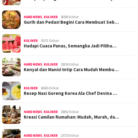
HARD NEWS
,
KULINER
38500 Dilihat
Gurih dan Pedas! Begini Cara Membuat Seb…
KULINER
35371 Dilihat
Hadapi Cuaca Panas, Semangka Jadi Piliha…
HARD NEWS
,
KULINER
32834 Dilihat
Kenyal dan Manis! Intip Cara Mudah Membu…
KULINER
26565 Dilihat
Resep Nasi Goreng Korea Ala Chef Devina …
HARD NEWS
,
KULINER
25892 Dilihat
Kreasi Camilan Rumahan: Mudah, Murah, da…
HARD NEWS
,
KULINER
23733 Dilihat