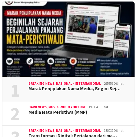
1
BREAKING NEWS
,
NASIONAL - INTERNASIONAL
265459 Dilihat
Marak Penjiplakan Nama Media, Begini Sej…
2
HARD NEWS
,
MUSIK - VIDIO YOUTUBE
198394 Dilihat
Media Mata Peristiwa (MMP)
BREAKING NEWS
,
NASIONAL - INTERNASIONAL
136032 Dilihat
Transformasi Digital: Perjalanan dari ma…