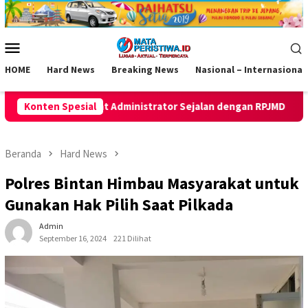
Loncat
ke
konten
Menu
Mobile
HOME
Hard News
Breaking News
Nasional – Internasional
ator Sejalan dengan RPJMD
Konten Spesial
Inovasi Pelaminan Pengantin 
Beranda
Hard News
Polres Bintan Himbau Masyarakat untuk
Gunakan Hak Pilih Saat Pilkada
Admin
September 16, 2024
221 Dilihat