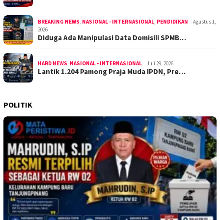
BREAKING NEWS
,
NASIONAL - INTERNASIONAL
,
PENDIDIKAN
Agustus 1,
2026
Diduga Ada Manipulasi Data Domisili SPMB…
HARD NEWS
,
NASIONAL - INTERNASIONAL
Juli 29, 2026
Lantik 1.204 Pamong Praja Muda IPDN, Pre…
POLITIK