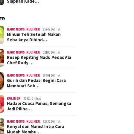
Siapkan Kade…
ER
HARD NEWS
,
KULINER
85949 Dilihat
Minum Teh Setelah Makan
Sebaiknya Dihind…
HARD NEWS
,
KULINER
52100 Dilihat
Resep Kepiting Madu Pedas Ala
Chef Rudy …
HARD NEWS
,
KULINER
38501 Dilihat
Gurih dan Pedas! Begini Cara
Membuat Seb…
KULINER
35371 Dilihat
Hadapi Cuaca Panas, Semangka
Jadi Piliha…
HARD NEWS
,
KULINER
32835 Dilihat
Kenyal dan Manis! Intip Cara
Mudah Membu…