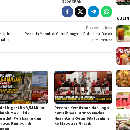
SEBARKAN
KULIN
Pos berikutnya
m. Iptu
Pemuda Mabuk di Garut Diringkus Polisi Usai Bacok
 Jabar
Perempuan
al Irigasi Rp 3,54 Miliar
Pererat Kemitraan dan Jaga
Simok-Mok: Fisik
Kamtibmas, Ormas Madas
radul, Pelaksana dan
Nusantara Gelar Silaturahmi
awas Rumpun di
ke Mapolres Gresik
ngan