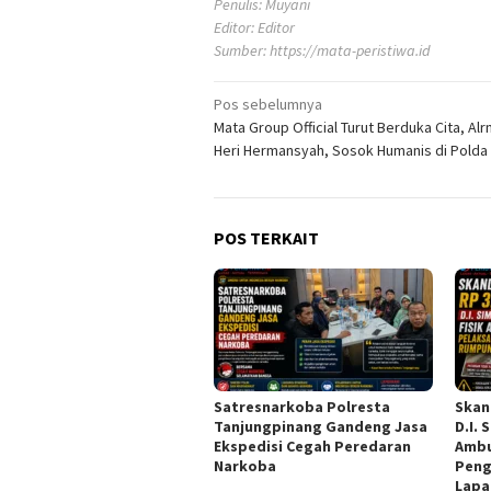
Penulis: Muyani
Editor: Editor
Sumber:
https://mata-peristiwa.id
Navigasi
Pos sebelumnya
Mata Group Official Turut Berduka Cita, Alr
pos
Heri Hermansyah, Sosok Humanis di Polda
POS TERKAIT
Satresnarkoba Polresta
Skand
Tanjungpinang Gandeng Jasa
D.I. 
Ekspedisi Cegah Peredaran
Ambu
Narkoba
Peng
Lapa