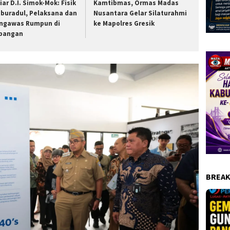
iar D.I. Simok-Mok: Fisik
Kamtibmas, Ormas Madas
buradul, Pelaksana dan
Nusantara Gelar Silaturahmi
ngawas Rumpun di
ke Mapolres Gresik
pangan
BREAK