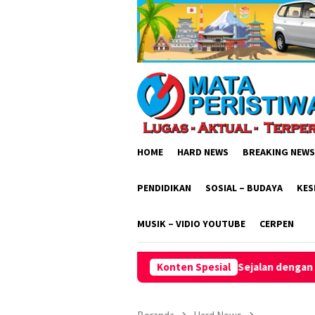
Loncat
ke
konten
HOME
HARD NEWS
BREAKING NEWS
PENDIDIKAN
SOSIAL – BUDAYA
KES
MUSIK – VIDIO YOUTUBE
CERPEN
abat Administrator Sejalan dengan RPJMD
Konten Spesial
Inovasi Pelamin