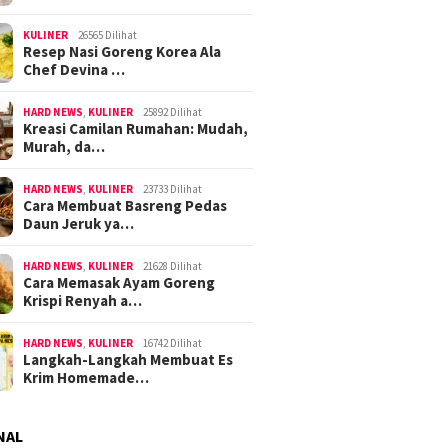
KULINER
26565 Dilihat
Resep Nasi Goreng Korea Ala
Chef Devina …
HARD NEWS
,
KULINER
25892 Dilihat
Kreasi Camilan Rumahan: Mudah,
Murah, da…
HARD NEWS
,
KULINER
23733 Dilihat
Cara Membuat Basreng Pedas
Daun Jeruk ya…
HARD NEWS
,
KULINER
21628 Dilihat
Cara Memasak Ayam Goreng
Krispi Renyah a…
HARD NEWS
,
KULINER
16742 Dilihat
Langkah-Langkah Membuat Es
Krim Homemade…
NAL