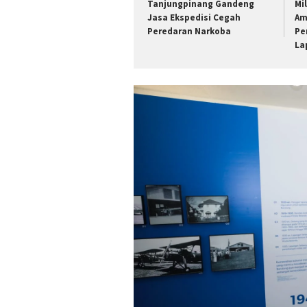
Tanjungpinang Gandeng
Mil
Jasa Ekspedisi Cegah
Am
Peredaran Narkoba
Pe
La