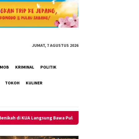
JUMAT, 7 AGUSTUS 2026
RIMOB
KRIMINAL
POLITIK
TOKOH
KULINER
 Pulang KK dan KTP Baru
Arogansi Jakarta di Beranda Neg