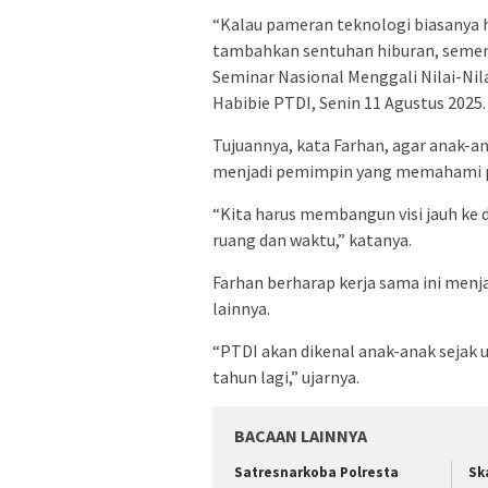
“Kalau pameran teknologi biasanya 
tambahkan sentuhan hiburan, sement
Seminar Nasional Menggali Nilai-Nil
Habibie PTDI, Senin 11 Agustus 2025.
Tujuannya, kata Farhan, agar anak-an
menjadi pemimpin yang memahami p
“Kita harus membangun visi jauh k
ruang dan waktu,” katanya.
Farhan berharap kerja sama ini menj
lainnya.
“PTDI akan dikenal anak-anak sejak 
tahun lagi,” ujarnya.
BACAAN LAINNYA
Satresnarkoba Polresta
Sk