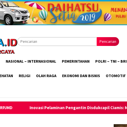
Pencarian
NASIONAL – INTERNASIONAL
PEMERINTAHAN
POLRI – TNI – B
EHATAN
RELIGI
OLAH RAGA
EKONOMI DAN BISNIS
OTOMOTIF
an Pengantin Disdukcapil Ciamis: Menikah di KUA Langsung Bawa