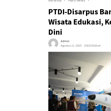
Beranda
Hard News
PTDI-Disarpus Ba
Wisata Edukasi, K
Dini
Admin
Agustus 11, 2025
23610 Dilihat