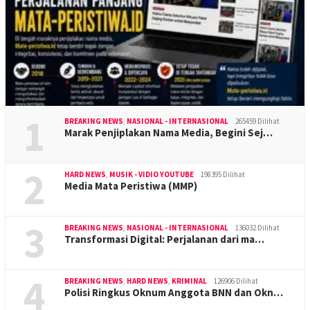
1
BREAKING NEWS
,
NASIONAL - INTERNASIONAL
265459 Dilihat
Marak Penjiplakan Nama Media, Begini Sej…
2
HARD NEWS
,
MUSIK - VIDIO YOUTUBE
198395 Dilihat
Media Mata Peristiwa (MMP)
3
BREAKING NEWS
,
NASIONAL - INTERNASIONAL
136032 Dilihat
Transformasi Digital: Perjalanan dari ma…
4
BREAKING NEWS
,
HARD NEWS
,
KRIMINAL
126906 Dilihat
Polisi Ringkus Oknum Anggota BNN dan Okn…