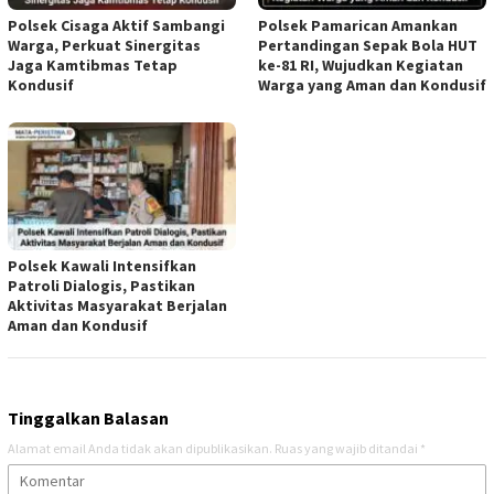
Polsek Cisaga Aktif Sambangi
Polsek Pamarican Amankan
Warga, Perkuat Sinergitas
Pertandingan Sepak Bola HUT
Jaga Kamtibmas Tetap
ke-81 RI, Wujudkan Kegiatan
Kondusif
Warga yang Aman dan Kondusif
Polsek Kawali Intensifkan
Patroli Dialogis, Pastikan
Aktivitas Masyarakat Berjalan
Aman dan Kondusif
Tinggalkan Balasan
Alamat email Anda tidak akan dipublikasikan.
Ruas yang wajib ditandai
*