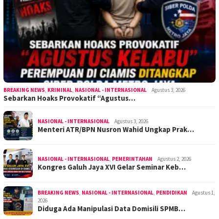
BREAKING NEWS
,
KRIMINAL
,
NASIONAL - INTERNASIONAL
Agustus 3, 2026
Sebarkan Hoaks Provokatif “Agustus…
NASIONAL - INTERNASIONAL
Agustus 3, 2026
Menteri ATR/BPN Nusron Wahid Ungkap Prak…
NASIONAL - INTERNASIONAL
,
PEMERINTAHAN
Agustus 2, 2026
Kongres Galuh Jaya XVI Gelar Seminar Keb…
BREAKING NEWS
,
NASIONAL - INTERNASIONAL
,
PENDIDIKAN
Agustus 1,
2026
Diduga Ada Manipulasi Data Domisili SPMB…