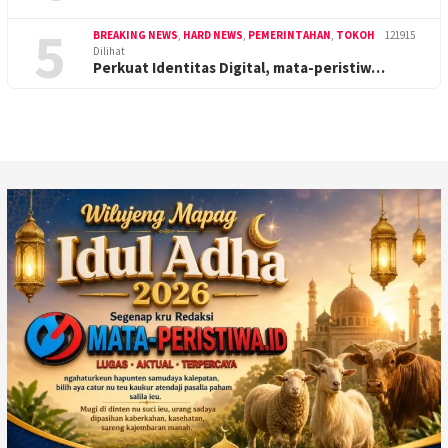
5
BREAKING NEWS
,
HARD NEWS
,
PEMERINTAHAN
,
TOKOH
121915
Dilihat
Perkuat Identitas Digital, mata-peristiw…