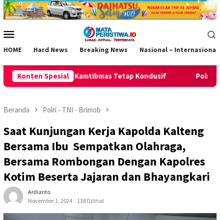
Loncat
ke
konten
Menu
Mobile
HOME
Hard News
Breaking News
Nasional – Internasional
as Tetap Kondusif
Konten Spesial
Polsek Pamarican Amankan Pertanding
Beranda
Polri - TNI - Brimob
Saat Kunjungan Kerja Kapolda Kalteng
Bersama Ibu Sempatkan Olahraga,
Bersama Rombongan Dengan Kapolres
Kotim Beserta Jajaran dan Bhayangkari
Ardianto
November 1, 2024
138 Dilihat