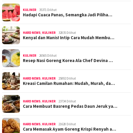
KULINER
35371 Dilihat
Hadapi Cuaca Panas, Semangka Jadi Piliha…
HARD NEWS
,
KULINER
32835 Dilihat
Kenyal dan Manis! Intip Cara Mudah Membu…
KULINER
26565 Dilihat
Resep Nasi Goreng Korea Ala Chef Devina …
HARD NEWS
,
KULINER
25892 Dilihat
Kreasi Camilan Rumahan: Mudah, Murah, da…
HARD NEWS
,
KULINER
23734 Dilihat
Cara Membuat Basreng Pedas Daun Jeruk ya…
HARD NEWS
,
KULINER
21628 Dilihat
Cara Memasak Ayam Goreng Krispi Renyah a…