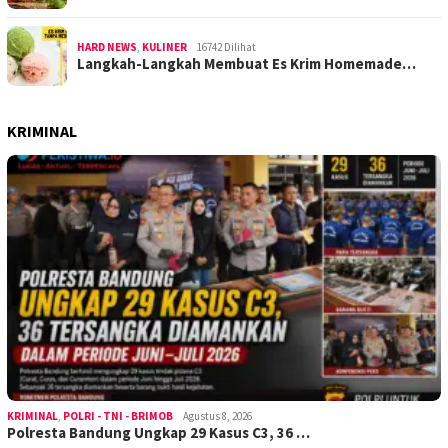
HARD NEWS
,
KULINER
16742 Dilihat
Langkah-Langkah Membuat Es Krim Homemade…
KRIMINAL
KRIMINAL
,
POLRI - TNI - BRIMOB
Agustus 8, 2026
Polresta Bandung Ungkap 29 Kasus C3, 36 …