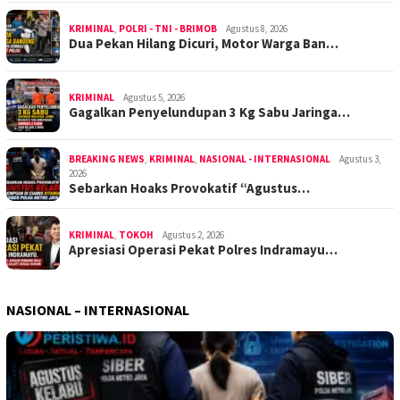
KRIMINAL
,
POLRI - TNI - BRIMOB
Agustus 8, 2026
Dua Pekan Hilang Dicuri, Motor Warga Ban…
KRIMINAL
Agustus 5, 2026
Gagalkan Penyelundupan 3 Kg Sabu Jaringa…
BREAKING NEWS
,
KRIMINAL
,
NASIONAL - INTERNASIONAL
Agustus 3,
2026
Sebarkan Hoaks Provokatif “Agustus…
KRIMINAL
,
TOKOH
Agustus 2, 2026
Apresiasi Operasi Pekat Polres Indramayu…
NASIONAL – INTERNASIONAL