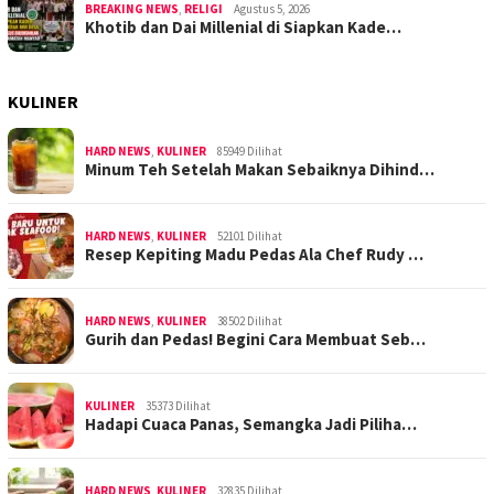
BREAKING NEWS
,
RELIGI
Agustus 5, 2026
Khotib dan Dai Millenial di Siapkan Kade…
KULINER
HARD NEWS
,
KULINER
85949 Dilihat
Minum Teh Setelah Makan Sebaiknya Dihind…
HARD NEWS
,
KULINER
52101 Dilihat
Resep Kepiting Madu Pedas Ala Chef Rudy …
HARD NEWS
,
KULINER
38502 Dilihat
Gurih dan Pedas! Begini Cara Membuat Seb…
KULINER
35373 Dilihat
Hadapi Cuaca Panas, Semangka Jadi Piliha…
HARD NEWS
,
KULINER
32835 Dilihat