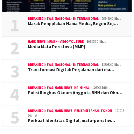
1
BREAKING NEWS
,
NASIONAL - INTERNASIONAL
265459 Dilihat
Marak Penjiplakan Nama Media, Begini Sej…
2
HARD NEWS
,
MUSIK - VIDIO YOUTUBE
198395 Dilihat
Media Mata Peristiwa (MMP)
3
BREAKING NEWS
,
NASIONAL - INTERNASIONAL
136032 Dilihat
Transformasi Digital: Perjalanan dari ma…
4
BREAKING NEWS
,
HARD NEWS
,
KRIMINAL
126906 Dilihat
Polisi Ringkus Oknum Anggota BNN dan Okn…
5
BREAKING NEWS
,
HARD NEWS
,
PEMERINTAHAN
,
TOKOH
121915
Dilihat
Perkuat Identitas Digital, mata-peristiw…