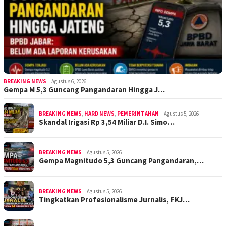
BREAKING NEWS
Agustus 6, 2026
Gempa M 5,3 Guncang Pangandaran Hingga J…
BREAKING NEWS
,
HARD NEWS
,
PEMERINTAHAN
Agustus 5, 2026
Skandal Irigasi Rp 3,54 Miliar D.I. Simo…
BREAKING NEWS
Agustus 5, 2026
Gempa Magnitudo 5,3 Guncang Pangandaran,…
BREAKING NEWS
Agustus 5, 2026
Tingkatkan Profesionalisme Jurnalis, FKJ…