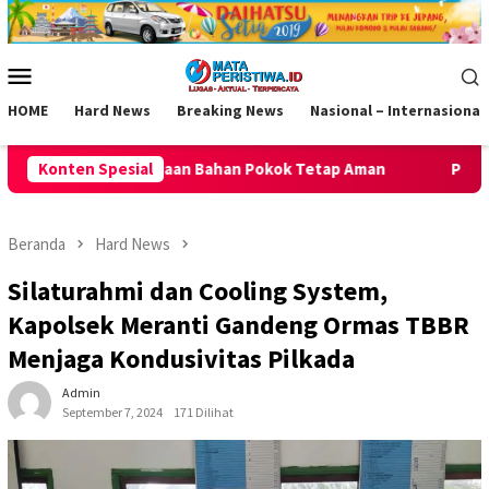
Loncat
ke
konten
Menu
Mobile
HOME
Hard News
Breaking News
Nasional – Internasional
 Pokok Tetap Aman
Konten Spesial
Polsek Kawali Pastikan Jalan Sehat HUT
Beranda
Hard News
Silaturahmi dan Cooling System,
Kapolsek Meranti Gandeng Ormas TBBR
Menjaga Kondusivitas Pilkada
Admin
September 7, 2024
171 Dilihat