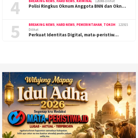
4
BREAKING NEWS
,
HARD NEWS
,
KRIMINAL
126906 Dilihat
Polisi Ringkus Oknum Anggota BNN dan Okn…
5
BREAKING NEWS
,
HARD NEWS
,
PEMERINTAHAN
,
TOKOH
121915
Dilihat
Perkuat Identitas Digital, mata-peristiw…