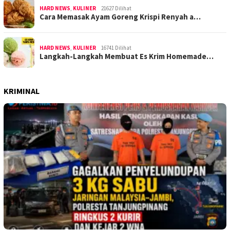
HARD NEWS
,
KULINER
21627 Dilihat
Cara Memasak Ayam Goreng Krispi Renyah a…
HARD NEWS
,
KULINER
16741 Dilihat
Langkah-Langkah Membuat Es Krim Homemade…
KRIMINAL