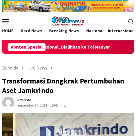
Loncat
ke
konten
Menu
Mobile
HOME
Hard News
Breaking News
Nasional – Internasional
alihkan ke Tol Manyar
Konten Spesial
Momentum HUT ke-2 AKPERSI, Korwi
Beranda
Hard News
Transformasi Dongkrak Pertumbuhan
Aset Jamkrindo
Ardianto
September 27, 2024
159 Dilihat