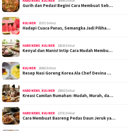
HARD NEWS
,
KULINER
38499 Dilihat
Gurih dan Pedas! Begini Cara Membuat Seb…
KULINER
35371 Dilihat
Hadapi Cuaca Panas, Semangka Jadi Piliha…
HARD NEWS
,
KULINER
32834 Dilihat
Kenyal dan Manis! Intip Cara Mudah Membu…
KULINER
26565 Dilihat
Resep Nasi Goreng Korea Ala Chef Devina …
HARD NEWS
,
KULINER
25892 Dilihat
Kreasi Camilan Rumahan: Mudah, Murah, da…
HARD NEWS
,
KULINER
23731 Dilihat
Cara Membuat Basreng Pedas Daun Jeruk ya…