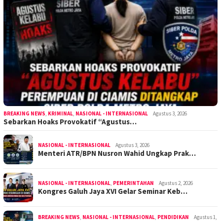
BREAKING NEWS
,
KRIMINAL
,
NASIONAL - INTERNASIONAL
Agustus 3, 2026
Sebarkan Hoaks Provokatif “Agustus…
NASIONAL - INTERNASIONAL
Agustus 3, 2026
Menteri ATR/BPN Nusron Wahid Ungkap Prak…
NASIONAL - INTERNASIONAL
,
PEMERINTAHAN
Agustus 2, 2026
Kongres Galuh Jaya XVI Gelar Seminar Keb…
BREAKING NEWS
,
NASIONAL - INTERNASIONAL
,
PENDIDIKAN
Agustus 1,