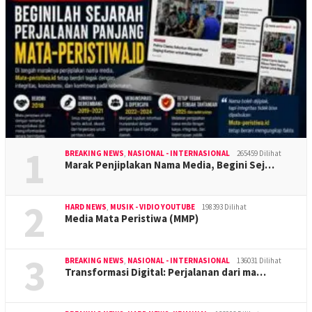
1
BREAKING NEWS
,
NASIONAL - INTERNASIONAL
265459 Dilihat
Marak Penjiplakan Nama Media, Begini Sej…
2
HARD NEWS
,
MUSIK - VIDIO YOUTUBE
198393 Dilihat
Media Mata Peristiwa (MMP)
3
BREAKING NEWS
,
NASIONAL - INTERNASIONAL
136031 Dilihat
Transformasi Digital: Perjalanan dari ma…