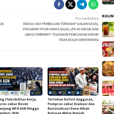
KULIN
Pos berikutnya
026
DIDUGA ADA PEMBELAAN TERHADAP GALIAN ILEGAL
PROGRAM TPS3R HANYA DALIH, LPK-RI GRESIK DAN
LIBASCOMMUNITY TEGASKAN PENEGAKAN HUKUM
TIDAK BOLEH DIINTERVENSI
g Fleksibilitas Kerja,
Tertekan Defisit Anggaran,
rov Jabar Resmi
Pemprov Jabar Evaluasi dan
anjang WFH ASN Hingga
Rasionalisasi Dana Hibah
ember 2026
Ratusan Miliar Rupiah