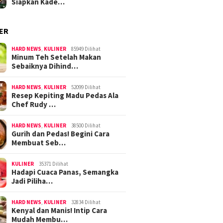
Siapkan Kade…
ER
HARD NEWS
,
KULINER
85949 Dilihat
Minum Teh Setelah Makan
Sebaiknya Dihind…
HARD NEWS
,
KULINER
52099 Dilihat
Resep Kepiting Madu Pedas Ala
Chef Rudy …
HARD NEWS
,
KULINER
38500 Dilihat
Gurih dan Pedas! Begini Cara
Membuat Seb…
KULINER
35371 Dilihat
Hadapi Cuaca Panas, Semangka
Jadi Piliha…
HARD NEWS
,
KULINER
32834 Dilihat
Kenyal dan Manis! Intip Cara
Mudah Membu…