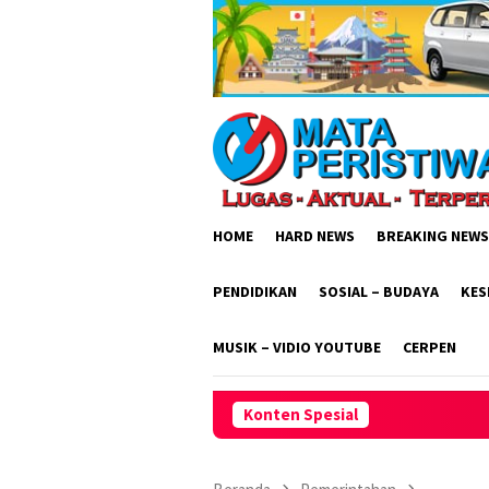
Loncat
ke
konten
HOME
HARD NEWS
BREAKING NEWS
PENDIDIKAN
SOSIAL – BUDAYA
KES
MUSIK – VIDIO YOUTUBE
CERPEN
Konten Spesial
Dishub Gresik Tegas! T