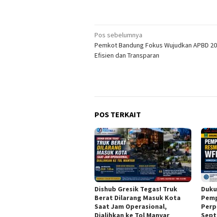
Navigasi
Pos sebelumnya
Pemkot Bandung Fokus Wujudkan APBD 2
pos
Efisien dan Transparan
POS TERKAIT
Dishub Gresik Tegas! Truk
Dukun
Berat Dilarang Masuk Kota
Pemp
Saat Jam Operasional,
Perp
Dialihkan ke Tol Manyar
Sept