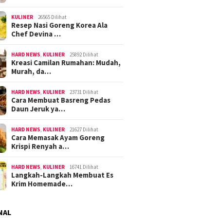
KULINER
26565 Dilihat
Resep Nasi Goreng Korea Ala
Chef Devina …
HARD NEWS
,
KULINER
25892 Dilihat
Kreasi Camilan Rumahan: Mudah,
Murah, da…
HARD NEWS
,
KULINER
23731 Dilihat
Cara Membuat Basreng Pedas
Daun Jeruk ya…
HARD NEWS
,
KULINER
21627 Dilihat
Cara Memasak Ayam Goreng
Krispi Renyah a…
HARD NEWS
,
KULINER
16741 Dilihat
Langkah-Langkah Membuat Es
Krim Homemade…
NAL