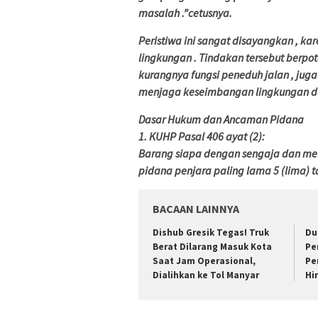
masalah .”cetusnya.
Peristiwa ini sangat disayangkan , ka
lingkungan . Tindakan tersebut berpo
kurangnya fungsi peneduh jalan , ju
menjaga keseimbangan lingkungan da
Dasar Hukum dan Ancaman Pidana
1. KUHP Pasal 406 ayat (2):
Barang siapa dengan sengaja dan m
pidana penjara paling lama 5 (lima) t
BACAAN LAINNYA
Dishub Gresik Tegas! Truk
Du
Berat Dilarang Masuk Kota
Pe
Saat Jam Operasional,
Pe
Dialihkan ke Tol Manyar
Hi