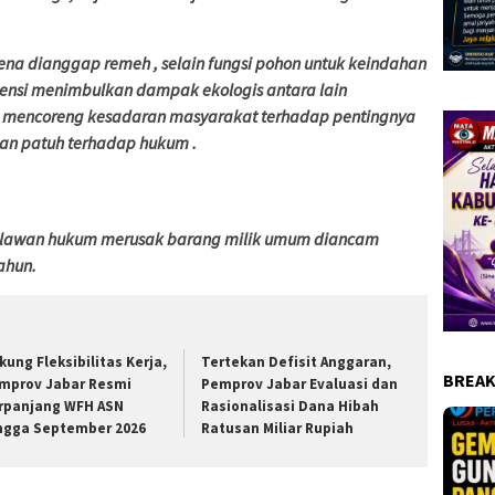
rena dianggap remeh , selain fungsi pohon untuk keindahan
tensi menimbulkan dampak ekologis antara lain
ga mencoreng kesadaran masyarakat terhadap pentingnya
n patuh terhadap hukum .
elawan hukum merusak barang milik umum diancam
ahun.
kung Fleksibilitas Kerja,
Tertekan Defisit Anggaran,
BREAK
mprov Jabar Resmi
Pemprov Jabar Evaluasi dan
rpanjang WFH ASN
Rasionalisasi Dana Hibah
ngga September 2026
Ratusan Miliar Rupiah