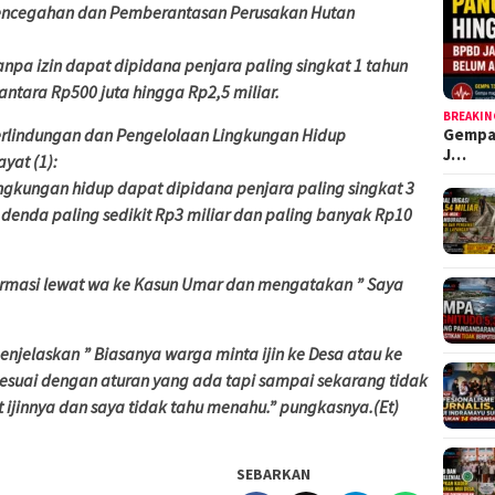
Pencegahan dan Pemberantasan Perusakan Hutan
pa izin dapat dipidana penjara paling singkat 1 tahun
antara Rp500 juta hingga Rp2,5 miliar.
BREAKIN
Gempa
erlindungan dan Pengelolaan Lingkungan Hidup
J…
ayat (1):
ngkungan hidup dapat dipidana penjara paling singkat 3
 denda paling sedikit Rp3 miliar dan paling banyak Rp10
irmasi lewat wa ke Kasun Umar dan mengatakan ” Saya
njelaskan ” Biasanya warga minta ijin ke Desa atau ke
sesuai dengan aturan yang ada tapi sampai sekarang tidak
 ijinnya dan saya tidak tahu menahu.” pungkasnya.(Et)
SEBARKAN