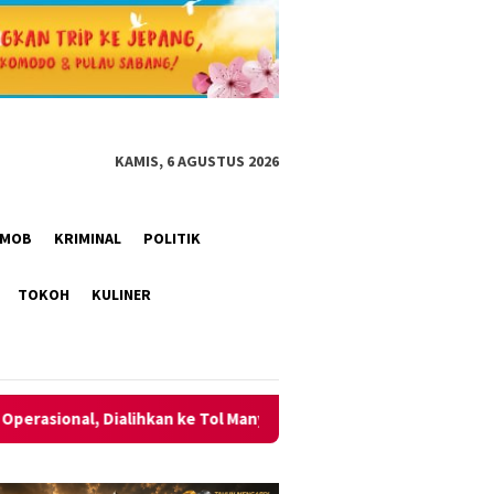
KAMIS, 6 AGUSTUS 2026
RIMOB
KRIMINAL
POLITIK
TOKOH
KULINER
 Tol Manyar
Momentum HUT ke-2 AKPERSI, Korwil Sumut M