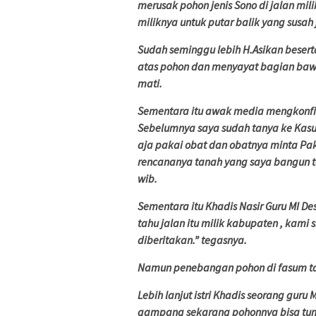
merusak pohon jenis Sono di jalan m
miliknya untuk putar balik yang susa
Sudah seminggu lebih H.Asikan besert
atas pohon dan menyayat bagian ba
mati.
Sementara itu awak media mengkonfir
Sebelumnya saya sudah tanya ke Ka
aja pakai obat dan obatnya minta Pak
rencananya tanah yang saya bangun te
wib.
Sementara itu Khadis Nasir Guru MI 
tahu jalan itu milik kabupaten , kam
diberitakan.” tegasnya.
Namun penebangan pohon di fasum tan
Lebih lanjut istri Khadis seorang guru
gampang sekarang pohonnya bisa tumbu