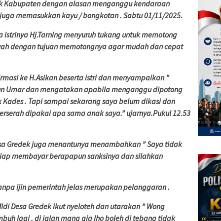
ilik Kabupaten dengan alasan menganggu kendaraan
h juga memasukkan kayu / bongkotan . Sabtu 01/11/2025.
a istrinya Hj.Tarning menyuruh tukang untuk memotong
wah dengan tujuan memotongnya agar mudah dan cepat
masi ke H.Asikan beserta istri dan menyampaikan ”
sun Umar dan mengatakan apabila menganggu dipotong
 Kades . Tapi sampai sekarang saya belum dikasi dan
rserah dipakai apa sama anak saya.” ujarnya.Pukul 12.53
Desa Gredek juga menantunya menambahkan ” Saya tidak
i siap membayar berapapun sanksinya dan silahkan
pa ijin pemerintah jelas merupakan pelanggaran .
 MIdi Desa Gredek ikut nyeloteh dan utarakan ” Wong
h lagi , di jalan mana aja lho boleh di tebang tidak