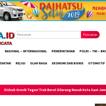
Pencarian
NASIONAL – INTERNASIONAL
PEMERINTAHAN
POLRI – TNI – B
EHATAN
RELIGI
OLAH RAGA
EKONOMI DAN BISNIS
OTOMOTIF
ruk Berat Dilarang Masuk Kota Saat Jam Operasional, Dialihkan ke