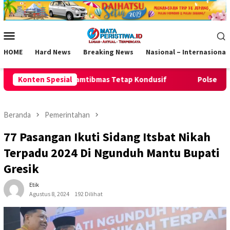
Loncat
ke
konten
Menu
Mobile
HOME
Hard News
Breaking News
Nasional – Internasional
ap Kondusif
Konten Spesial
Polsek Pamarican Amankan Pertandingan Sepa
Beranda
Pemerintahan
77 Pasangan Ikuti Sidang Itsbat Nikah
Terpadu 2024 Di Ngunduh Mantu Bupati
Gresik
Etik
Agustus 8, 2024
192 Dilihat