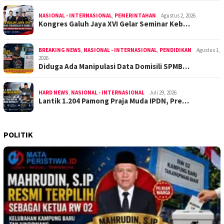
NASIONAL - INTERNASIONAL
,
PEMERINTAHAN
Agustus 2, 2026
Kongres Galuh Jaya XVI Gelar Seminar Keb…
BREAKING NEWS
,
NASIONAL - INTERNASIONAL
,
PENDIDIKAN
Agustus 1,
2026
Diduga Ada Manipulasi Data Domisili SPMB…
HARD NEWS
,
NASIONAL - INTERNASIONAL
Juli 29, 2026
Lantik 1.204 Pamong Praja Muda IPDN, Pre…
POLITIK