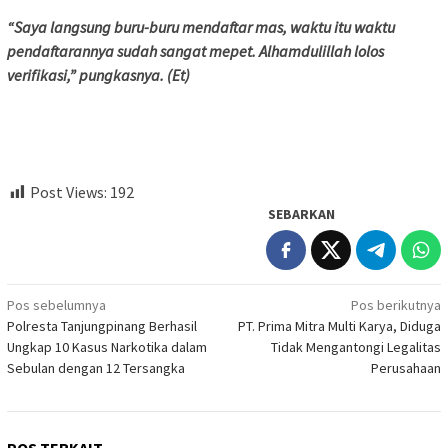
“Saya langsung buru-buru mendaftar mas, waktu itu waktu
pendaftarannya sudah sangat mepet. Alhamdulillah lolos
verifikasi,” pungkasnya. (Et)
Post Views:
192
SEBARKAN
Navigasi
Pos sebelumnya
Pos berikutnya
Polresta Tanjungpinang Berhasil
PT. Prima Mitra Multi Karya, Diduga
pos
Ungkap 10 Kasus Narkotika dalam
Tidak Mengantongi Legalitas
Sebulan dengan 12 Tersangka
Perusahaan