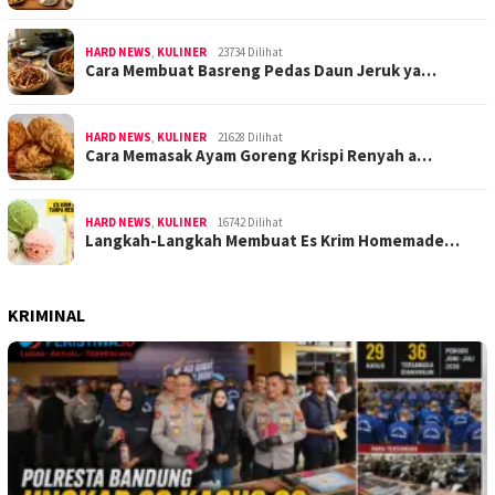
HARD NEWS
,
KULINER
23734 Dilihat
Cara Membuat Basreng Pedas Daun Jeruk ya…
HARD NEWS
,
KULINER
21628 Dilihat
Cara Memasak Ayam Goreng Krispi Renyah a…
HARD NEWS
,
KULINER
16742 Dilihat
Langkah-Langkah Membuat Es Krim Homemade…
KRIMINAL