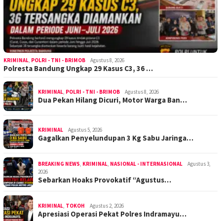
KRIMINAL
,
POLRI - TNI - BRIMOB
Agustus 8, 2026
Polresta Bandung Ungkap 29 Kasus C3, 36 …
KRIMINAL
,
POLRI - TNI - BRIMOB
Agustus 8, 2026
Dua Pekan Hilang Dicuri, Motor Warga Ban…
KRIMINAL
Agustus 5, 2026
Gagalkan Penyelundupan 3 Kg Sabu Jaringa…
BREAKING NEWS
,
KRIMINAL
,
NASIONAL - INTERNASIONAL
Agustus 3,
2026
Sebarkan Hoaks Provokatif “Agustus…
KRIMINAL
,
TOKOH
Agustus 2, 2026
Apresiasi Operasi Pekat Polres Indramayu…