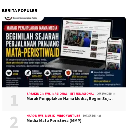
BERITA POPULER
1
BREAKING NEWS
,
NASIONAL - INTERNASIONAL
265459 Dilihat
Marak Penjiplakan Nama Media, Begini Sej…
2
HARD NEWS
,
MUSIK - VIDIO YOUTUBE
198395 Dilihat
Media Mata Peristiwa (MMP)