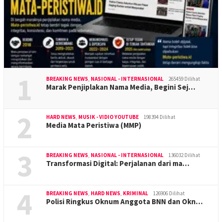
1
BREAKING NEWS
,
NASIONAL - INTERNASIONAL
265459 Dilihat
Marak Penjiplakan Nama Media, Begini Sej…
2
HARD NEWS
,
MUSIK - VIDIO YOUTUBE
198394 Dilihat
Media Mata Peristiwa (MMP)
3
BREAKING NEWS
,
NASIONAL - INTERNASIONAL
136032 Dilihat
Transformasi Digital: Perjalanan dari ma…
4
BREAKING NEWS
,
HARD NEWS
,
KRIMINAL
126906 Dilihat
Polisi Ringkus Oknum Anggota BNN dan Okn…