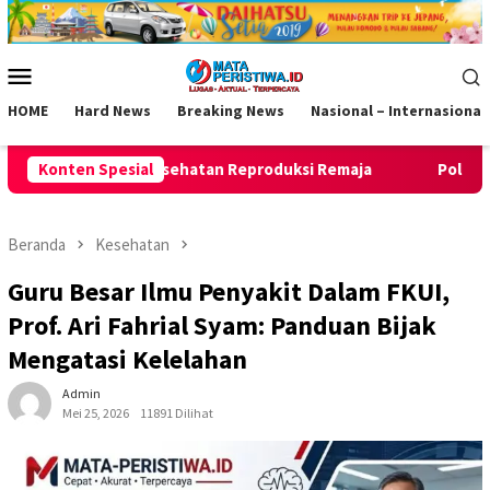
Loncat
ke
konten
Menu
Mobile
HOME
Hard News
Breaking News
Nasional – Internasional
eproduksi Remaja
Konten Spesial
Polresta Bandung gerebek gudang mira
Beranda
Kesehatan
Guru Besar Ilmu Penyakit Dalam FKUI,
Prof. Ari Fahrial Syam: Panduan Bijak
Mengatasi Kelelahan
Admin
Mei 25, 2026
11891 Dilihat