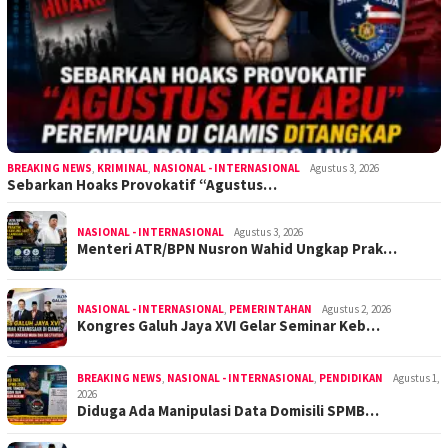
BREAKING NEWS
,
KRIMINAL
,
NASIONAL - INTERNASIONAL
Agustus 3, 2026
Sebarkan Hoaks Provokatif “Agustus…
NASIONAL - INTERNASIONAL
Agustus 3, 2026
Menteri ATR/BPN Nusron Wahid Ungkap Prak…
NASIONAL - INTERNASIONAL
,
PEMERINTAHAN
Agustus 2, 2026
Kongres Galuh Jaya XVI Gelar Seminar Keb…
BREAKING NEWS
,
NASIONAL - INTERNASIONAL
,
PENDIDIKAN
Agustus 1,
2026
Diduga Ada Manipulasi Data Domisili SPMB…