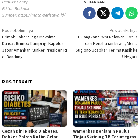
Penulis: Genzy
SEBARKAN
Editor: Redaksi
Sumber:
https://mata-peristiwa.id/
Navigasi
Pos sebelumnya
Pos berikutnya
Brimob Jabar Siaga Maksimal,
Pulangkan 9 WNI Relawan Flotilla
pos
Dansat Brimob Dampingi Kapolda
dari Penahanan Israel, Menlu
Jabar Amankan Kunker Presiden RI
Sugiono Ucapkan Terima Kasih ke
di Bandung
3 Negara
POS TERKAIT
Cegah Dini Risiko Diabetes,
Wamenkes Benjamin Paulus
Dokkes Polres Kotim Gelar
Tinjau Skrining TB Terintegrasi