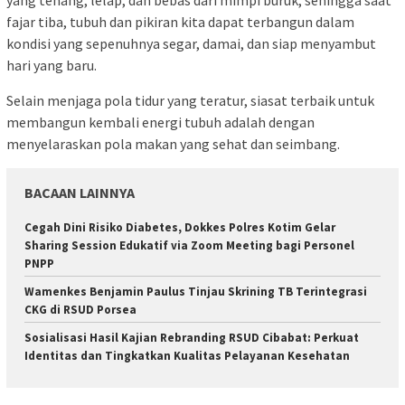
yang tenang, lelap, dan bebas dari mimpi buruk, sehingga saat
fajar tiba, tubuh dan pikiran kita dapat terbangun dalam
kondisi yang sepenuhnya segar, damai, dan siap menyambut
hari yang baru.
Selain menjaga pola tidur yang teratur, siasat terbaik untuk
membangun kembali energi tubuh adalah dengan
menyelaraskan pola makan yang sehat dan seimbang.
BACAAN LAINNYA
Cegah Dini Risiko Diabetes, Dokkes Polres Kotim Gelar
Sharing Session Edukatif via Zoom Meeting bagi Personel
PNPP
Wamenkes Benjamin Paulus Tinjau Skrining TB Terintegrasi
CKG di RSUD Porsea
Sosialisasi Hasil Kajian Rebranding RSUD Cibabat: Perkuat
Identitas dan Tingkatkan Kualitas Pelayanan Kesehatan