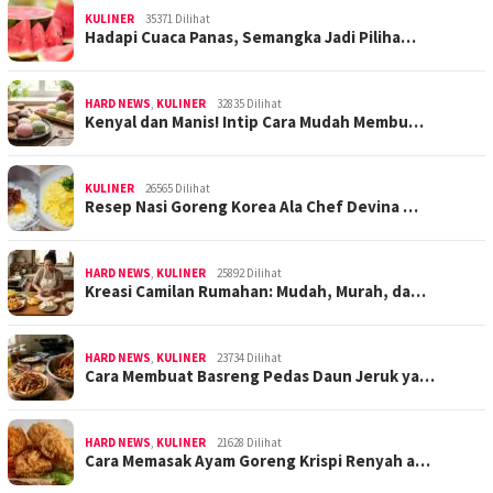
KULINER
35371 Dilihat
Hadapi Cuaca Panas, Semangka Jadi Piliha…
HARD NEWS
,
KULINER
32835 Dilihat
Kenyal dan Manis! Intip Cara Mudah Membu…
KULINER
26565 Dilihat
Resep Nasi Goreng Korea Ala Chef Devina …
HARD NEWS
,
KULINER
25892 Dilihat
Kreasi Camilan Rumahan: Mudah, Murah, da…
HARD NEWS
,
KULINER
23734 Dilihat
Cara Membuat Basreng Pedas Daun Jeruk ya…
HARD NEWS
,
KULINER
21628 Dilihat
Cara Memasak Ayam Goreng Krispi Renyah a…