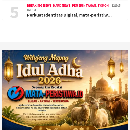
5
BREAKING NEWS
,
HARD NEWS
,
PEMERINTAHAN
,
TOKOH
121915
Dilihat
Perkuat Identitas Digital, mata-peristiw…