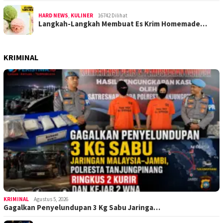
HARD NEWS
,
KULINER
16742 Dilihat
Langkah-Langkah Membuat Es Krim Homemade…
KRIMINAL
KRIMINAL
Agustus 5, 2026
Gagalkan Penyelundupan 3 Kg Sabu Jaringa…