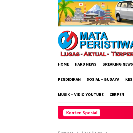
Loncat
ke
konten
HOME
HARD NEWS
BREAKING NEWS
PENDIDIKAN
SOSIAL – BUDAYA
KES
MUSIK – VIDIO YOUTUBE
CERPEN
Konten Spesial
Polsek Cisaga Aktif S