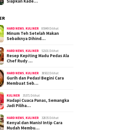
Siapkan Kade…
ER
HARD NEWS
,
KULINER
85949 Dilihat
Minum Teh Setelah Makan
Sebaiknya Dihind…
HARD NEWS
,
KULINER
52101 Dilihat
Resep Kepiting Madu Pedas Ala
Chef Rudy …
HARD NEWS
,
KULINER
38502 Dilihat
Gurih dan Pedas! Begini Cara
Membuat Seb…
KULINER
35371 Dilihat
Hadapi Cuaca Panas, Semangka
Jadi Piliha…
HARD NEWS
,
KULINER
32835 Dilihat
Kenyal dan Manis! Intip Cara
Mudah Membu…