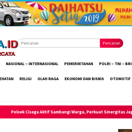
Pencarian
NASIONAL – INTERNASIONAL
PEMERINTAHAN
POLRI – TNI – B
EHATAN
RELIGI
OLAH RAGA
EKONOMI DAN BISNIS
OTOMOTIF
ambangi Warga, Perkuat Sinergitas Jaga Kamtibmas Tetap Kondus