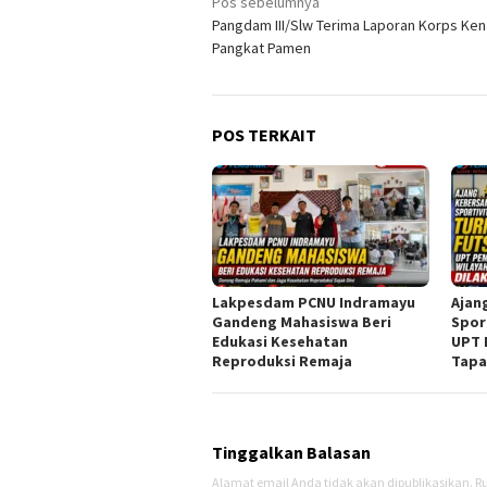
Navigasi
Pos sebelumnya
Pangdam III/Slw Terima Laporan Korps Ken
pos
Pangkat Pamen
POS TERKAIT
Lakpesdam PCNU Indramayu
Ajan
Gandeng Mahasiswa Beri
Spor
Edukasi Kesehatan
UPT 
Reproduksi Remaja
Tapa
Tinggalkan Balasan
Alamat email Anda tidak akan dipublikasikan.
Ru