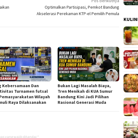
Pos berikutnya
aikan
Optimalkan Partisipasi, Pemkot Bandung
Akselerasi Perekaman KTP-el Pemilih Pemula
KULIN
g Kebersamaan Dan
Bukan Lagi Masalah Biaya,
tivitas Turnamen futsal
Tren Menikah di KUA Sumur
Pemasyarakatan Wilayah
Bandung Kini Jadi Pilihan
nuli Raya Dilaksanakan
Rasional Generasi Muda
as yang wajib ditandai
*