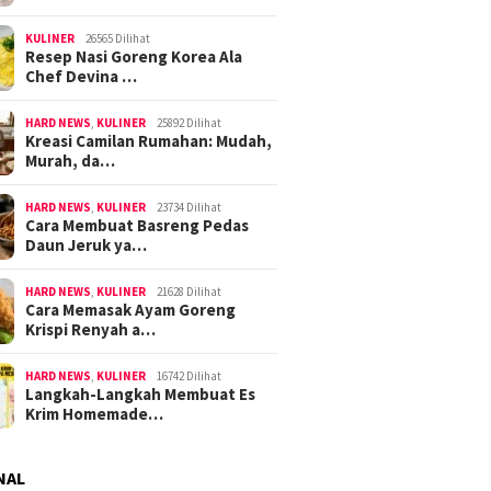
KULINER
26565 Dilihat
Resep Nasi Goreng Korea Ala
Chef Devina …
HARD NEWS
,
KULINER
25892 Dilihat
Kreasi Camilan Rumahan: Mudah,
Murah, da…
HARD NEWS
,
KULINER
23734 Dilihat
Cara Membuat Basreng Pedas
Daun Jeruk ya…
HARD NEWS
,
KULINER
21628 Dilihat
Cara Memasak Ayam Goreng
Krispi Renyah a…
HARD NEWS
,
KULINER
16742 Dilihat
Langkah-Langkah Membuat Es
Krim Homemade…
NAL