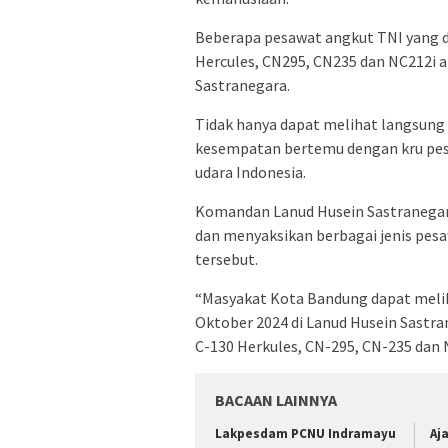
Beberapa pesawat angkut TNI yang d
Hercules, CN295, CN235 dan NC212i a
Sastranegara.
Tidak hanya dapat melihat langsung 
kesempatan bertemu dengan kru pes
udara Indonesia.
Komandan Lanud Husein Sastranegara
dan menyaksikan berbagai jenis pes
tersebut.
“Masyakat Kota Bandung dapat melih
Oktober 2024 di Lanud Husein Sastran
C-130 Herkules, CN-295, CN-235 dan N
BACAAN LAINNYA
Lakpesdam PCNU Indramayu
Aj