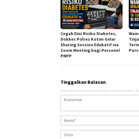
Cegah Dini Risiko Diabetes,
Wame
Dokkes Polres Kotim Gelar
Tinj
Sharing Session Edukatif via
Teri
Zoom Meeting bagi Personel
Pors
PNPP
Tinggalkan Balasan
Alamat email Anda tidak akan dipublikasikan.
Ru