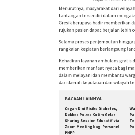
Menurutnya, masyarakat dari wilaya
tantangan tersendiri dalam mengakse
Gresik berupaya hadir memberikan du
rujukan pasien dapat berjalan lebih 
Selama proses penjemputan hingga p
rangkaian kegiatan berlangsung lanc
Kehadiran layanan ambulans gratis da
memberikan manfaat nyata bagi masy
dalam melayani dan membantu warg
dari daerah kepulauan dan wilayah te
BACAAN LAINNYA
Cegah Dini Risiko Diabetes,
Wa
Dokkes Polres Kotim Gelar
Pa
Sharing Session Edukatif via
Te
Zoom Meeting bagi Personel
Po
PNPP