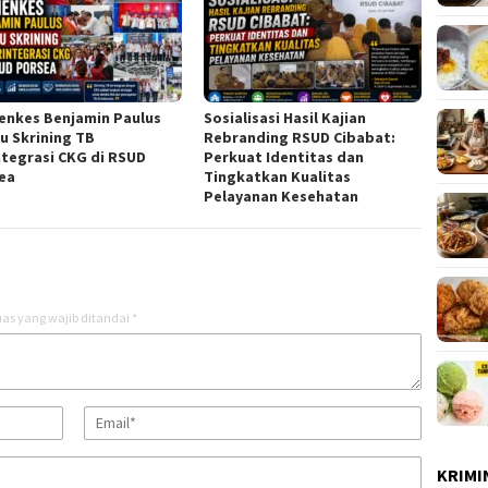
nkes Benjamin Paulus
Sosialisasi Hasil Kajian
au Skrining TB
Rebranding RSUD Cibabat:
ntegrasi CKG di RSUD
Perkuat Identitas dan
ea
Tingkatkan Kualitas
Pelayanan Kesehatan
as yang wajib ditandai
*
KRIMI