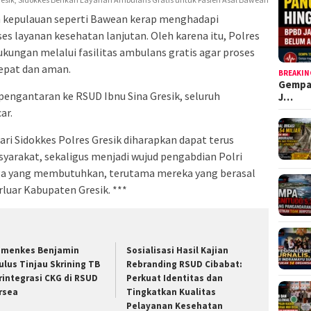
h kepulauan seperti Bawean kerap menghadapi
s layanan kesehatan lanjutan. Oleh karena itu, Polres
kungan melalui fasilitas ambulans gratis agar proses
cepat dan aman.
BREAKIN
Gempa
engantaran ke RSUD Ibnu Sina Gresik, seluruh
J…
ar.
ri Sidokkes Polres Gresik diharapkan dapat terus
arakat, sekaligus menjadi wujud pengabdian Polri
a yang membutuhkan, terutama mereka yang berasal
rluar Kabupaten Gresik. ***
menkes Benjamin
Sosialisasi Hasil Kajian
ulus Tinjau Skrining TB
Rebranding RSUD Cibabat:
rintegrasi CKG di RSUD
Perkuat Identitas dan
rsea
Tingkatkan Kualitas
Pelayanan Kesehatan