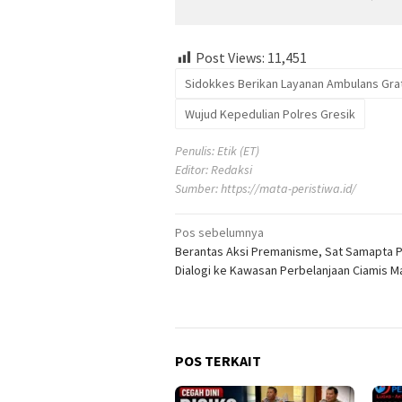
Post Views:
11,451
Sidokkes Berikan Layanan Ambulans Grat
Wujud Kepedulian Polres Gresik
Penulis: Etik (ET)
Editor: Redaksi
Sumber:
https://mata-peristiwa.id/
Navigasi
Pos sebelumnya
Berantas Aksi Premanisme, Sat Samapta Pa
pos
Dialogi ke Kawasan Perbelanjaan Ciamis Ma
POS TERKAIT