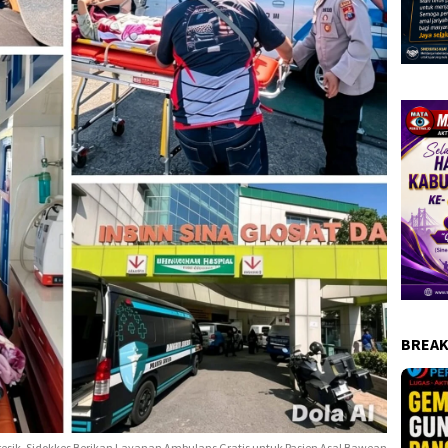
BREAK
resik, Sidokkes Berikan Layanan Ambulans Gratis untuk Pasien Asal Bawean