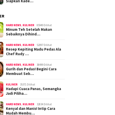
Siapkan Kade…
ER
HARD NEWS
,
KULINER
85949 Dilihat
Minum Teh Setelah Makan
Sebaiknya Dihind…
HARD NEWS
,
KULINER
52097 Dilihat
Resep Kepiting Madu Pedas Ala
Chef Rudy …
HARD NEWS
,
KULINER
38499 Dilihat
Gurih dan Pedas! Begini Cara
Membuat Seb…
KULINER
35371 Dilihat
Hadapi Cuaca Panas, Semangka
Jadi Piliha…
HARD NEWS
,
KULINER
32834 Dilihat
Kenyal dan Manis! Intip Cara
Mudah Membu…