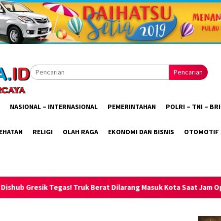
Pencarian
NASIONAL – INTERNASIONAL
PEMERINTAHAN
POLRI – TNI – B
EHATAN
RELIGI
OLAH RAGA
EKONOMI DAN BISNIS
OTOMOTIF
t Dilarang Masuk Kota Saat Jam Operasional, Dialihkan ke Tol Ma