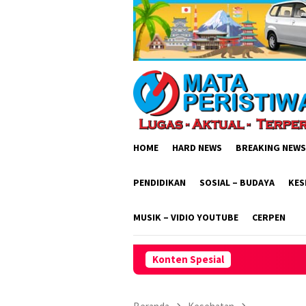
Loncat
ke
konten
HOME
HARD NEWS
BREAKING NEWS
PENDIDIKAN
SOSIAL – BUDAYA
KES
MUSIK – VIDIO YOUTUBE
CERPEN
Konten Spesial
Dishub Gresik Tegas! Truk Bera