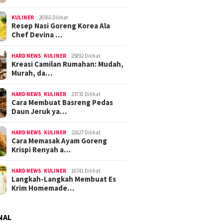
KULINER
26565 Dilihat
Resep Nasi Goreng Korea Ala
Chef Devina …
HARD NEWS
,
KULINER
25892 Dilihat
Kreasi Camilan Rumahan: Mudah,
Murah, da…
HARD NEWS
,
KULINER
23731 Dilihat
Cara Membuat Basreng Pedas
Daun Jeruk ya…
HARD NEWS
,
KULINER
21627 Dilihat
Cara Memasak Ayam Goreng
Krispi Renyah a…
HARD NEWS
,
KULINER
16741 Dilihat
Langkah-Langkah Membuat Es
Krim Homemade…
NAL