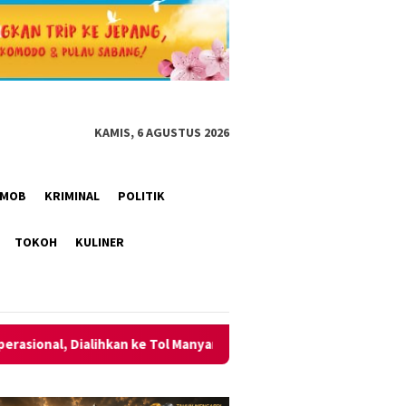
KAMIS, 6 AGUSTUS 2026
RIMOB
KRIMINAL
POLITIK
TOKOH
KULINER
nyar
Momentum HUT ke-2 AKPERSI, Korwil Sumut Media MA